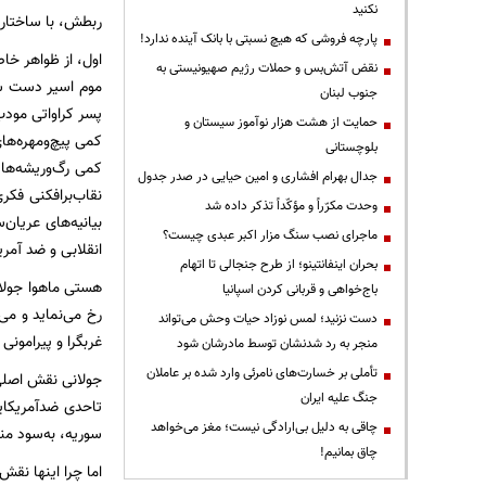
نکنید
ربطش، با ساختار‌
پارچه فروشی که هیچ نسبتی با بانک آینده ندارد!
اول، از ظواهر خا
نقض آتش‌بس و حملات رژیم صهیونیستی به
موم اسیر دست سی
جنوب لبنان
پسر کراواتی مودب
حمایت از هشت هزار نوآموز سیستان و
کمی پیچ‌و‌مهره‌ه
بلوچستانی
کمی رگ‌و‌ریشه‌ها
جدال بهرام افشاری و امین حیایی در صدر جدول
وحدت مکرّراً و مؤکّداً تذکر داده شد
ماجرای نصب سنگ مزار اکبر عبدی چیست؟
انقلابی و ضد آمری
بحران اینفانتینو؛ از طرح جنجالی تا اتهام
هستی ماهوا جولان
باج‌خواهی و قربانی کردن اسپانیا
رخ می‌نماید و می
دست نزنید؛ لمس نوزاد حیات وحش می‌تواند
غربگرا و پیرامون
منجر به رد شدنشان توسط مادرشان شود
تأملی بر خسارت‌های نامرئی وارد شده بر عاملان
جولانی نقش اصلی 
جنگ علیه ایران
تا‌حدی ضد‌آمریک
چاقی به دلیل بی‌ارادگی نیست؛ مغز می‌خواهد
سوریه، به‌سود منا
چاق بمانیم!
اما چرا اینها نقش‌