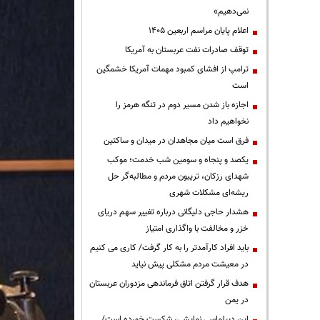
نمی‌دهیم»
اعلام پایان مراسم اربعین ۱۴۰۵
توقف صادرات نفت عربستان به آمریکا
ترامپ از افشای کمبود مهمات آمریکا خشمگین
است
اجازه باز شدن مسیر دوم در تنگه هرمز را
نخواهیم داد
فرق است میان مجاهدان در میدان و ساکتین
یکصد و پنجاه و سومین شب خدمت؛ موکب
شهدای رزکان، تریبون مردم و مطالبه‌گر حل
ریشه‌ای مشکلات شهری
هشدار حاجی دلیگانی درباره تغییر سهم دریای
خزر و مخالفت با واگذاری امتیاز
باید افراد کارآمدتر را به کار گرفت/ کاری می کنیم
در معیشت مردم مشکلی پیش نیاید
هدف قرار گرفتن اتاق‌ فرماندهی مزدوران عربستان
در یمن
این دیپلماسی نمایشی، شکست خورده است/