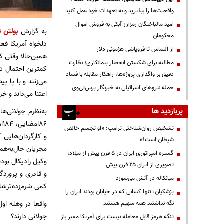
واقعیت‌ها را بپذیرید و به تعهدات خود عمل کنید
امید مالباختگان رمزارز آبکی به فروش اموال
به گزارش
بولتن ن
محکومان
دلخواه آمریکا فع
از التماس تا فروپاشی هژمونی دلار
همین‌حالا وقتی 
مطالبه برای شکستن انحصار پیمانکاری؛ نظارت
کمترین احتمال تح
دقیق بر واگذاری پروژه‌ها، راهکار مقابله با فساد
می‌زنند و با پا 
حمله نیروهای اسرائیلی به خبرنگار پرس‌تی‌وی
اعتنا می‌داند و خ
پربازدید ها
تشخیص روان‌شناختی ترامپ: «او تجسم خالص
و کارگردان‌هایی ک
شیطان است!»
مجریان حال‌به‌هم‌
گستره امپراتوری ایران در ۵ قرن پیش از میلاد؛
وکیل رادیکال بودن
تصویری از ایران ۲۵ قرن پیش
و قادری و پروردگ
میانکاله در آتش می‌سوزد
کمی شرم‌زده‌ترش
پزشکیان: تنها کسانی که در خیابان بودند ایران را
واقعا در وهله او
نگه نداشتند همه سهیم هستند
جولانی دارند؟
تنگه هرمز قابل معامله نیست برای آمریکا معبر باز