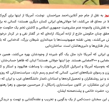
یوز
به نقل از جام جم آنلاین،
احمد میراحسان نوشت،
آمریکا از اینها برای گرم
لا در محاق قد می‌کشد، اما جولانی‌های ایرانی کسان دیگری هستند؛ کسانی نه بر
که نقش‌شان وانموده عدم مشروعیت جمهوری اسلامی و کاشتن تخم یک حکومت جد
قق چنان حکومتی خارج از اراده آمریکا، اراده‌ای که در گفتار نفی و در کردار در
پیش می‌کشند، یعنی نقشه صهیونیست‌ها با میدانداری شیطان بزرگ، کدخدایی که با ج
ریدار طنازی‌ها و دلبری‌هاشان است. ساختار‌زدایی
۸۶‌امضایی، ۱۸۴‌امضایی و ۴۰۰‌امضایی هستند. چرا اینها جولانی هستند؟ اینان که ظاهرا
ه به‌وسیله آمریکا و اسرائیل کارگردانی می‌شوند، با وساطت هالیوود و اسکار و کن
زن و رسوای شبکه‌های اجنبی. کسانی که اسم و رسم دارند، سیاست‌مدارانی که روزی وج
د و نیز روشنفکران و تحصیل‌کرده‌ها و استادان نامدار دانشگاه‌های غرب و ایران ک
ان این متفکران، در کانون سیاست‌بازی رادیکال، از میر‌حسین موسوی و زهرا رهن
ان، حضرت خاتمی و پشت‌صحنه ایشان.
ل این سخنان دست‌کمی از یک بدگویی و تخریب و عقده‌گشایی و تهمت و دریدگی ند