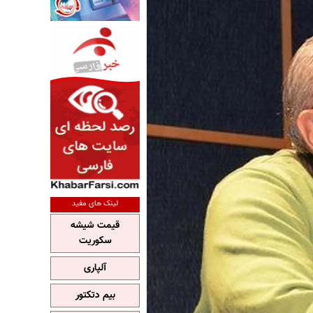
لینک های مفید
قیمت شیشه
سکوریت
آلپاری
بیم دتکتور