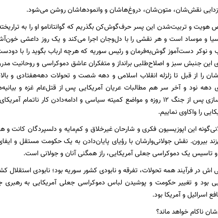
زدایی نقش‌شان، متون‌شان، دروغ‌هاشان و وانمود‌هاشان روشن می‌شود.
ص هویت و تربیت‌شدن این پسر حرف‌گوش‌کن بگذریم که گوانتانامو او را به ترا‌ریخ
ا و موساد است و هر نقشی را با دل‌و‌جان اجرا می‌کند و یک روز داعشی خون‌آ
 و نوکر دست‌آموز گوش‌به‌فرمان و رئیس سوریه که هرچه ارباب بگوید را با دو‌د
ای این جنبش سبز و اصلاح‌طلبی برانداز و متفکران عاشق دموکراسی و روحانیت مدر
شان را از قبل تا زلزله انقلاب اسلامی و دهه شصت و تحولات دهه‌هفتادی و بالا
بیانیه‌های عریان‌سازی پس از جنگ ۱۲ روزه و مواضع کمیته سیاسی و ادامه‌دادن کار 
کایی را واکاوی نماییم.
ی‌گونه این اپوزیسیون فکری و شارحان غیر‌خلاق و کم‌مایه و دلسپردگان کانت و ها
‌زند بیرون. نقش جولانی‌وارشان با رؤیای پایان‌دادن به یک حکومت مستقل و ایفا
ی و تاسیس یک دموکراسی جعلی آمریکایی، راز همگنی آنان و جولانی است.
اش در فرآیند همه تحولات، تفرقه و نابودی کشور سوریه بود؛ نابودی استقلال کش
ایی بود و تغییر حکومت و پوشیدن لباس دموکراسی جعلی آمریکایی به رهبری جول
فع اسرائیل و آمریکا بود.
شان نا‌کام خواهد ماند؟