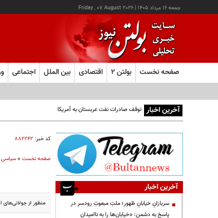
جمعه ۱۶ مرداد ۱۴۰۵
|
Friday , 07 August 2026
صفحه نخست
بولتن ۲
اقتصادی
بین الملل
اجتماعی
ور
آخرین اخبار
توقف صادرات نفت عربستان به آمریکا
کد خبر:
۸۸۲۲۴۲
صفحه نخست
»
سیاسی
آخرین اخبار
منظور از جولانی‌های ا
سربازانِ خیابانِ ظهور؛ ملتِ مبعوثِ رودسر در
پاسخ به دشمن: «خیابان‌ها را به ناامیدان