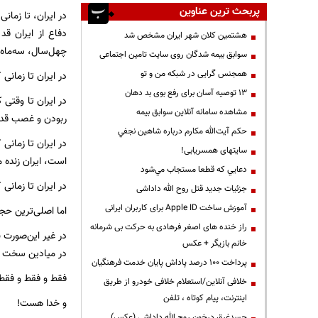
پربحث ترین عناوین
در ایران، تا زمان
دفاع از ایران قد
هشتمین کلان شهر ایران مشخص شد
چهل‌سال، سه‌ماه سه
سوابق بیمه شدگان روی سایت تامین اجتماعی
همجنس گرایی در شبکه من و تو
در ایران تا زمانی
13 توصیه آسان برای رفع بوی بد دهان
در ایران تا وقتی
مشاهده سامانه آنلاين سوابق بیمه
ربودن و غصب قدرت
حكم آيت‌الله مكارم درباره شاهين نجفي
در ایران تا زمانی
سایتهای همسریابی!
است، ایران زنده م
دعايي كه قطعا مستجاب مي‌شود
در ایران تا زمان
جزئیات جدید قتل روح الله داداشی
آموزش ساخت Apple ID برای کاربران ایرانی
اما اصلی‌ترین حجت
راز خنده های اصغر فرهادی به حرکت بی شرمانه
در غیر این‌صورت ب
خانم بازیگر + عکس
در میادین سخت ا
پرداخت ۱۰۰ درصد پاداش پایان خدمت فرهنگیان
فقط و فقط و فقط 
خلافی آنلاین/استعلام خلافی خودرو از طریق
اینترنت، پیام کوتاه ، تلفن
و خدا هست!
جسدغرق درخون روح الله داداشی (عکس)