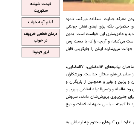
قیمت شیشه
سکوریت
‌کردن معرکه جنایت استفاده می‌کند. نامزد
فیلم آپنه خواب
ای حکمرانی بلکه برای ایفای نقش جولانی
ید و عادی‌سازی این خواست است. بدون
درمان قطعی خروپف
در خواب
خواست می‌کنند؛ و آن‌چه را که با دست پس
هالت می‌پندارند اینان را جایگزینی قابل
لیزر فوتونا
به‌نظرم جولانی‌های ایرانی که آمریکا دارد مثل یک گاو شیرده از وجودشان بهره می‌کشد، همین صاحبان بیانیه‌های ۱۴‌امضایی، ۱۷‌امضایی،
 حساب‌شان از سلبریتی‌های مبتذل جداست. ورزشکاران
 و برلین و ونیز و همچنین از بازیگران و
یه‌المله و رئیس‌الدوله انقلابی و وزیر و
ه برای چنین‌روزی پرورش‌شان دادند، سروش
ورد تا کمیته سیاسی جبهه اصلاحات و نوع
ارد. این آدم‌های محترم چه ارتباطی به