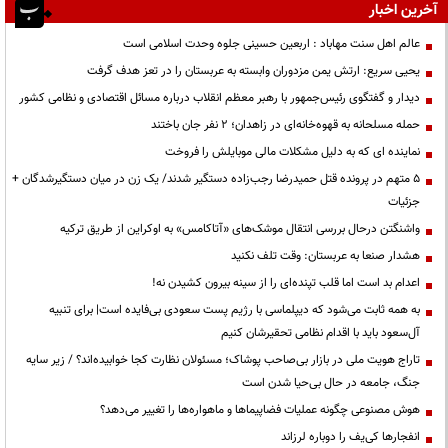
آخرین اخبار
عالم اهل سنت مهاباد : اربعین حسینی جلوه وحدت اسلامی است
یحیی سریع: ارتش یمن مزدوران وابسته به عربستان را در تعز هدف گرفت
دیدار و گفتگوی رئیس‌جمهور با رهبر معظم انقلاب درباره مسائل اقتصادی و نظامی کشور
حمله مسلحانه به قهوه‌خانه‌ای در زاهدان؛ ۲ نفر جان باختند
نماینده ای که به دلیل مشکلات مالی موبایلش را فروخت
۵ متهم در پرونده قتل حمیدرضا رجب‌زاده دستگیر شدند/ یک زن در میان دستگیرشدگان +
جزئیات
واشنگتن درحال بررسی انتقال موشک‌های «آتاکامس» به اوکراین از طریق ترکیه
هشدار صنعا به عربستان: وقت تلف نکنید
اعدام بد است اما قلب تپنده‌ای را از سینه بیرون کشیدن نه!
به همه ثابت می‌شود که دیپلماسی با رژیم پست سعودی بی‌فایده است| برای تنبیه
آل‌سعود باید با اقدام نظامی تحقیرشان کنیم
تاراج هویت ملی در بازار بی‌صاحب پوشاک؛ مسئولان نظارت کجا خوابیده‌اند؟ / زیر سایه
جنگ، جامعه در حال بی‌حیا شدن است
هوش مصنوعی چگونه عملیات فضاپیماها و ماهواره‌ها را تغییر می‌دهد؟
انفجارها کی‌یف را دوباره لرزاند