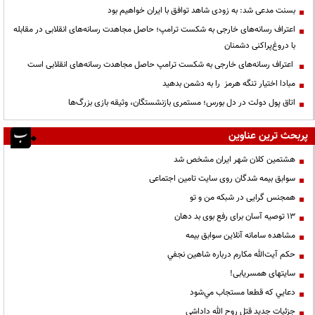
بسنت مدعی شد: به زودی شاهد توافق با ایران خواهیم بود
اعتراف رسانه‌های خارجی به شکست ترامپ؛ حاصل مجاهدت رسانه‌های انقلابی در مقابله
با دروغ‌پراکنی دشمنان
اعتراف رسانه‌های خارجی به شکست ترامپ حاصل مجاهدت رسانه‌های انقلابی است
مبادا اختیار تنگه هرمز را به دشمن بدهید
اتاق پول دولت در دل بورس؛ مستمری بازنشستگان، وثیقه بازی بزرگ‌ها
پربحث ترین عناوین
هشتمین کلان شهر ایران مشخص شد
سوابق بیمه شدگان روی سایت تامین اجتماعی
همجنس گرایی در شبکه من و تو
13 توصیه آسان برای رفع بوی بد دهان
مشاهده سامانه آنلاين سوابق بیمه
حكم آيت‌الله مكارم درباره شاهين نجفي
سایتهای همسریابی!
دعايي كه قطعا مستجاب مي‌شود
جزئیات جدید قتل روح الله داداشی