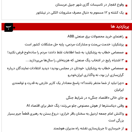
وقوع انفجار در تاسیسات گازی شهر جبیل عربستان
یک کشته و ۱۲ مسموم به دنبال مصرف مشروبات الکلی در نیشابور
پربازدید ها
راهنمای خرید محصولات برق صنعتی ABB
پزشکیان: خدمت بی‌منت و مشارکت مردمی، پایه حل مشکلات کشور است
صمصامی خطاب به پزشکیان: به شما اطلاعات غلط دادند؛ مردم را ساده‌لوح فرض نکنید!
3 اشتباه رایج در انتخاب رنگ صنعتی که هزینه‌اش را سال‌ها می‌پردازید...
صمصامی خطاب به پزشکیان: خودتان در مجلس بودید؛ دیدید انتقادات نمایندگان درباره
گران‌سازی ارز بود، نه واگذاری ایران‌خودرو
«چرا نباید از شما متنفر باشند؟»؛ پاسخ معنادار یک کاربر خارجی به قدرت و توانمندی
ایرانیان
جای خالی «اقتصاد جنگی» در شرایط جنگی
وقتی دیتاسنترها از هوش مصنوعی جلو می‌زنند؛ زنگ خطر برای اقتصاد AI
واکنش امام جمعه اردبیل به سخنان باقر خرازی: دروغ بستن به رهبری قطعاً جرم بسیار
بزرگی است
از خبرسازی تا جریان‌سازی نقشه راه مدیران هوشمند