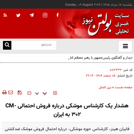
يکشنبه ۱۸ مرداد ۱۴۰۵
|
Sunday , 09 August 2026
از
و
ته
دیدار و گفتگوی رئیس‌جمهور با رهبر معظم انقلاب درباره مسائل اقتصادی و نظامی کشور
ن
نو
کد خبر:
۸۸۲۲۳۲
تاریخ انتشار:
۰۵ اسفند ۱۴۰۴ - ۲۲:۱۹
صفحه نخست
»
بین الملل
‍‍‍ پ
پ
هشدار یک کارشناس موشکی درباره فروش احتمالی CM-
302 به ایران
فابیان هینز، کارشناس حوزه موشکی، درباره احتمال فروش موشک ضدکشتی