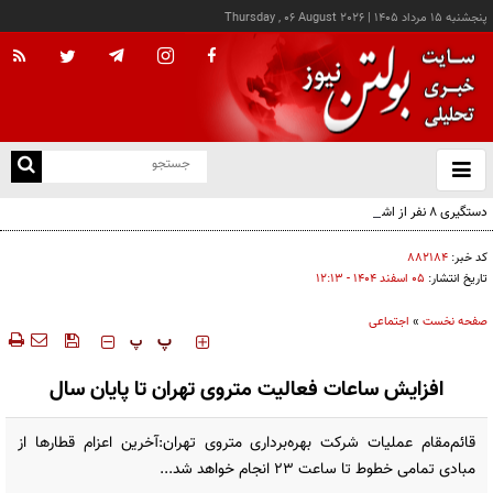
پنجشنبه ۱۵ مرداد ۱۴۰۵
|
Thursday , 06 August 2026
از
و
ته
دستگیری ۸ نفر از اشرار مسلح شاخص و مرتبطین گروهک‌های تروریستی
ن
نو
کد خبر:
۸۸۲۱۸۴
تاریخ انتشار:
۰۵ اسفند ۱۴۰۴ - ۱۲:۱۳
صفحه نخست
»
اجتماعی
‍‍‍ پ
پ
افزایش ساعات فعالیت متروی تهران تا پایان سال
قائم‌مقام عملیات شرکت بهره‌برداری متروی تهران:آخرین اعزام قطارها از
مبادی تمامی خطوط تا ساعت ۲۳ انجام خواهد شد...