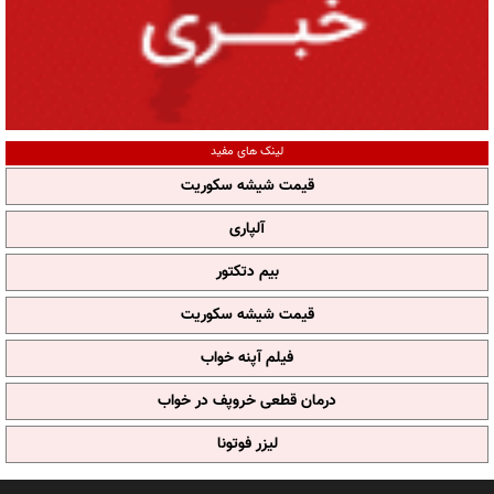
لینک های مفید
قیمت شیشه سکوریت
آلپاری
بیم دتکتور
قیمت شیشه سکوریت
فیلم آپنه خواب
درمان قطعی خروپف در خواب
لیزر فوتونا