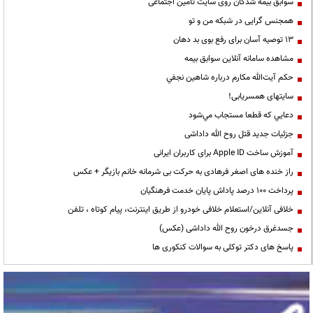
سوابق بیمه شدگان روی سایت تامین اجتماعی
همجنس گرایی در شبکه من و تو
13 توصیه آسان برای رفع بوی بد دهان
مشاهده سامانه آنلاين سوابق بیمه
حكم آيت‌الله مكارم درباره شاهين نجفي
سایتهای همسریابی!
دعايي كه قطعا مستجاب مي‌شود
جزئیات جدید قتل روح الله داداشی
آموزش ساخت Apple ID برای کاربران ایرانی
راز خنده های اصغر فرهادی به حرکت بی شرمانه خانم بازیگر + عکس
پرداخت ۱۰۰ درصد پاداش پایان خدمت فرهنگیان
خلافی آنلاین/استعلام خلافی خودرو از طریق اینترنت، پیام کوتاه ، تلفن
جسدغرق درخون روح الله داداشی (عکس)
پاسخ های دکتر توکلی به سوالات کنکوری ها