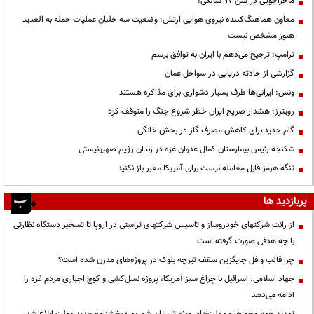
ماجراجویی در سن ۹۷ سالگی!
معاون هماهنگ‌کننده نیروی هوایی ارتش: وضعیت سه خلبان عملیات حمله به العدید
هنوز مشخص نیست
ترامپ: ترجیح می‌دهم با ایران به توافق برسم
گزارشی از حادثه دریایی در سواحل عمان
ونس: ایرانی‌ها طرف بسیار دشواری برای مذاکره هستند
رویترز: هشدار صریح ایران خطر شروع جنگ را متوقف کرد
گام جدید برای کاهش مصرف گاز در بخش خانگی
شکنجه رئیس بیمارستان کمال عدوان غزه در زندان رژیم صهیونیستی
تنگه هرمز قابل معامله نیست برای آمریکا معبر باز نکنید
پربازدید ها
از رانت‌ شرکتهای خودروساز و تاسیس شرکتهای تراستی در اروپا تا تسخیر دستگاه نظارتی
با چه هدفی صورت گرفته است
چرا قالب وافل جایگزین سقف تیرچه بلوک در پروژه‌های مدرن شده است؟
جهاد اسلامی: اسرائیل با چراغ سبز آمریکا، پروژه نسل‌کشی و کوچ اجباری مردم غزه را
ادامه می‌دهد
تمدید همه مجوزها و مهلت‌های ویژه تا پایان شهریور؛ بخشنامه جدید دولت ابلاغ شد