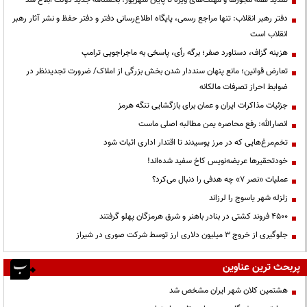
دفتر رهبر انقلاب: تنها مراجع رسمی، پایگاه اطلاع‌رسانی دفتر و دفتر حفظ و نشر آثار رهبر
انقلاب است
هزینه گزاف، دستاورد صفر؛ برگه رأی، پاسخی به ماجراجویی ترامپ
تعارض قوانین؛ مانع پنهان سنددار شدن بخش بزرگی از املاک/ ضرورت تجدیدنظر در
ضوابط احراز تصرفات مالکانه
جزئیات مذاکرات ایران و عمان برای بازگشایی تنگه هرمز
انصارالله: رفع محاصره یمن مطالبه اصلی ماست
تخم‌مرغ‌هایی که در مرز پوسیدند تا اقتدار اداری اثبات شود
خودتحقیرها عریضه‌نویس کاخ سفید شده‌اند!
عملیات «نصر ۷» چه هدفی را دنبال می‌کرد؟
زلزله شهر یاسوج را لرزاند
۴۵۰۰ فروند کشتی در بنادر باهنر و شرق هرمزگان پهلو گرفتند
جلوگیری از خروج ۳ میلیون دلاری ارز توسط شرکت صوری در شیراز
پربحث ترین عناوین
هشتمین کلان شهر ایران مشخص شد