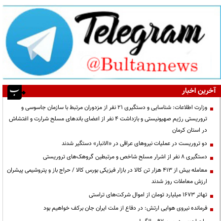
آخرین اخبار
وزارت اطلاعات: شناسایی و دستگیری ۲۱ نفر از مزدوران مرتبط با سازمان جاسوسی و
تروریستی رژیم صهیونیستی و بازداشت ۴ نفر از اعضای باندهای مسلح شرارت و اغتشاش
در استان کرمان
دو تروریست در عملیات نیروهای عراقی در «الانبار» دستگیر شدند
دستگیری ۸ نفر از اشرار مسلح شاخص و مرتبطین گروهک‌های تروریستی
معامله بیش از ۴۱۳ هزار تن کالا در بازار فیزیکی بورس کالا / حراج باز و پتروشیمی پیشران
ارزش معاملات روز شدند
تهاتر ۱۶۷۳ میلیارد تومان از اموال شرکت‌های تراستی
فرمانده نیروی هوایی ارتش: در دفاع از ملت ایران جان برکف خواهیم بود