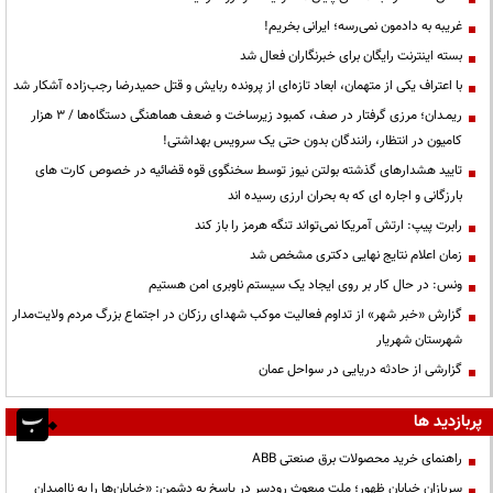
غریبه به دادمون نمی‌رسه؛ ایرانی بخریم!
بسته اینترنت رایگان برای خبرنگاران فعال شد
با اعتراف یکی از متهمان، ابعاد تازه‌ای از پرونده ربایش و قتل حمیدرضا رجب‌زاده آشکار شد
ریمـدان؛ مرزی گرفتار در صف، کمبود زیرساخت و ضعف هماهنگی دستگاه‌ها / ۳ هزار
کامیون در انتظار، رانندگان بدون حتی یک سرویس بهداشتی!
تایید هشدارهای گذشته بولتن نیوز توسط سخنگوی قوه قضائیه در خصوص کارت های
بارزگانی و اجاره ای که به بحران ارزی رسیده اند
رابرت پیپ: ارتش آمریکا نمی‌تواند تنگه هرمز را باز کند
زمان اعلام نتایج نهایی دکتری مشخص شد
ونس: در حال کار بر روی ایجاد یک سیستم ناوبری امن هستیم
گزارش «خبر شهر» از تداوم فعالیت موکب شهدای رزکان در اجتماع بزرگ مردم ولایت‌مدار
شهرستان شهریار
گزارشی از حادثه دریایی در سواحل عمان
پربازدید ها
راهنمای خرید محصولات برق صنعتی ABB
سربازانِ خیابانِ ظهور؛ ملتِ مبعوثِ رودسر در پاسخ به دشمن: «خیابان‌ها را به ناامیدان