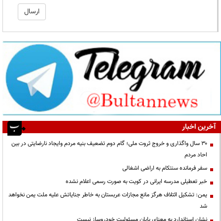
آخرین اخبار
۳۰ سال واگذاری و خروج ثروت ملی؛ گام دوم تضعیف بنیه مردم وایجاد نارضایتی در بین
احاد مردم
سفر فرمانده سنتکام به اراضی اشغالی
خبر تعطیلی مدرسه ایرانی در کویت به صورت رسمی اعلام نشده
یمن: تشکیل ائتلاف هرگز مانع مجازات عربستان به خاطر جنایاتش علیه ملت یمن نخواهد
شد
نشان استاندارد به معنای پایان مسئولیت خودروساز نیست