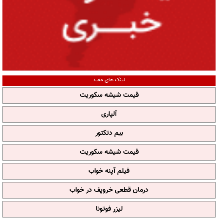
لینک های مفید
قیمت شیشه سکوریت
آلپاری
بیم دتکتور
قیمت شیشه سکوریت
فیلم آپنه خواب
درمان قطعی خروپف در خواب
لیزر فوتونا