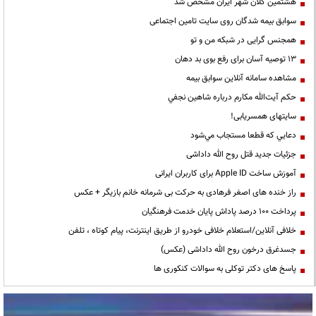
هشتمین کلان شهر ایران مشخص شد
سوابق بیمه شدگان روی سایت تامین اجتماعی
همجنس گرایی در شبکه من و تو
13 توصیه آسان برای رفع بوی بد دهان
مشاهده سامانه آنلاين سوابق بیمه
حكم آيت‌الله مكارم درباره شاهين نجفي
سایتهای همسریابی!
دعايي كه قطعا مستجاب مي‌شود
جزئیات جدید قتل روح الله داداشی
آموزش ساخت Apple ID برای کاربران ایرانی
راز خنده های اصغر فرهادی به حرکت بی شرمانه خانم بازیگر + عکس
پرداخت ۱۰۰ درصد پاداش پایان خدمت فرهنگیان
خلافی آنلاین/استعلام خلافی خودرو از طریق اینترنت، پیام کوتاه ، تلفن
جسدغرق درخون روح الله داداشی (عکس)
پاسخ های دکتر توکلی به سوالات کنکوری ها