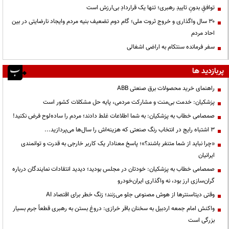
توافقِ بدونِ تاییدِ رهبری؛ تنها یک قراردادِ بی‌ارزش است
۳۰ سال واگذاری و خروج ثروت ملی؛ گام دوم تضعیف بنیه مردم وایجاد نارضایتی در بین
احاد مردم
سفر فرمانده سنتکام به اراضی اشغالی
پربازدید ها
راهنمای خرید محصولات برق صنعتی ABB
پزشکیان: خدمت بی‌منت و مشارکت مردمی، پایه حل مشکلات کشور است
صمصامی خطاب به پزشکیان: به شما اطلاعات غلط دادند؛ مردم را ساده‌لوح فرض نکنید!
3 اشتباه رایج در انتخاب رنگ صنعتی که هزینه‌اش را سال‌ها می‌پردازید...
«چرا نباید از شما متنفر باشند؟»؛ پاسخ معنادار یک کاربر خارجی به قدرت و توانمندی
ایرانیان
صمصامی خطاب به پزشکیان: خودتان در مجلس بودید؛ دیدید انتقادات نمایندگان درباره
گران‌سازی ارز بود، نه واگذاری ایران‌خودرو
وقتی دیتاسنترها از هوش مصنوعی جلو می‌زنند؛ زنگ خطر برای اقتصاد AI
واکنش امام جمعه اردبیل به سخنان باقر خرازی: دروغ بستن به رهبری قطعاً جرم بسیار
بزرگی است