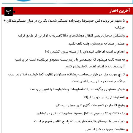
آخرین اخبار
۵ متهم در پرونده قتل حمیدرضا رجب‌زاده دستگیر شدند/ یک زن در میان دستگیرشدگان +
جزئیات
واشنگتن درحال بررسی انتقال موشک‌های «آتاکامس» به اوکراین از طریق ترکیه
هشدار صنعا به عربستان: وقت تلف نکنید
اعدام بد است اما قلب تپنده‌ای را از سینه بیرون کشیدن نه!
به همه ثابت می‌شود که دیپلماسی با رژیم پست سعودی بی‌فایده است| برای تنبیه
آل‌سعود باید با اقدام نظامی تحقیرشان کنیم
تاراج هویت ملی در بازار بی‌صاحب پوشاک؛ مسئولان نظارت کجا خوابیده‌اند؟ / زیر سایه
جنگ، جامعه در حال بی‌حیا شدن است
هوش مصنوعی چگونه عملیات فضاپیماها و ماهواره‌ها را تغییر می‌دهد؟
انفجارها کی‌یف را دوباره لرزاند
وقوع انفجار در تاسیسات گازی شهر جبیل عربستان
یک کشته و ۱۲ مسموم به دنبال مصرف مشروبات الکلی در نیشابور
دیپلماسی با عربستان نتیجه‌بخش نیست؛ پاسخ نظامی ضروری است
مقاومت یمن؛ دو خیز اساسی