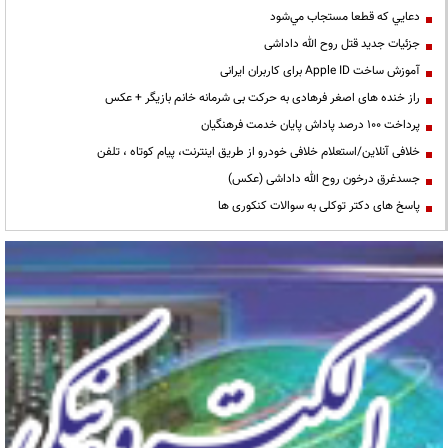
دعايي كه قطعا مستجاب مي‌شود
جزئیات جدید قتل روح الله داداشی
آموزش ساخت Apple ID برای کاربران ایرانی
راز خنده های اصغر فرهادی به حرکت بی شرمانه خانم بازیگر + عکس
پرداخت ۱۰۰ درصد پاداش پایان خدمت فرهنگیان
خلافی آنلاین/استعلام خلافی خودرو از طریق اینترنت، پیام کوتاه ، تلفن
جسدغرق درخون روح الله داداشی (عکس)
پاسخ های دکتر توکلی به سوالات کنکوری ها