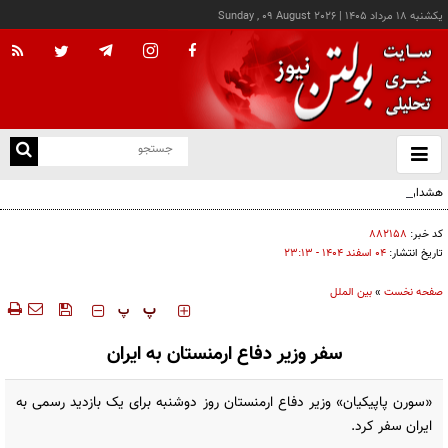
يکشنبه ۱۸ مرداد ۱۴۰۵
|
Sunday , 09 August 2026
از
و
ته
هشدار صنعا به عربستان: وقت تلف نکنید
ن
نو
کد خبر:
۸۸۲۱۵۸
تاریخ انتشار:
۰۴ اسفند ۱۴۰۴ - ۲۳:۱۳
صفحه نخست
»
بین الملل
‍‍‍ پ
پ
سفر وزیر دفاع ارمنستان به ایران
«سورن پاپیکیان» وزیر دفاع ارمنستان روز دوشنبه برای یک بازدید رسمی به
ایران سفر کرد.