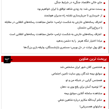
جای خالی «اقتصاد جنگی» در شرایط جنگی
بسنت مدعی شد: به زودی شاهد توافق با ایران خواهیم بود
از خبرسازی تا جریان‌سازی نقشه راه مدیران هوشمند
اعتراف رسانه‌های خارجی به شکست ترامپ؛ حاصل مجاهدت رسانه‌های انقلابی در مقابله
با دروغ‌پراکنی دشمنان
اعتراف رسانه‌های خارجی به شکست ترامپ حاصل مجاهدت رسانه‌های انقلابی است
مبادا اختیار تنگه هرمز را به دشمن بدهید
اتاق پول دولت در دل بورس؛ مستمری بازنشستگان، وثیقه بازی بزرگ‌ها
پربحث ترین عناوین
هشتمین کلان شهر ایران مشخص شد
سوابق بیمه شدگان روی سایت تامین اجتماعی
همجنس گرایی در شبکه من و تو
13 توصیه آسان برای رفع بوی بد دهان
مشاهده سامانه آنلاين سوابق بیمه
حكم آيت‌الله مكارم درباره شاهين نجفي
سایتهای همسریابی!