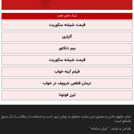
لینک های مفید
قیمت شیشه سکوریت
آلپاری
بیم دتکتور
قیمت شیشه سکوریت
فیلم آپنه خواب
درمان قطعی خروپف در خواب
لیزر فوتونا
تمام حقوق مادی و معنوی این سایت متعلق به بولتن نیوز است و استفاده از مطالب با ذکر منبع
بلامانع است.
طراحی و تولید: "
ایران سامانه
"