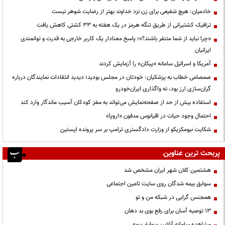
خادمیان: هیچ شفیعی برای زن نزد خداوند بهتر از رضایت شوهر نیست
ترافیک کشتیرانی از طریق تنگه هرمز در یک هفته به ۳۳ کشتی کاهش یافت
«چرا نباید از شما متنفر باشند؟»؛ پاسخ معنادار یک کاربر خارجی به قدرت و توانمندی
ایرانیان
آمریکا و اسرائیل سامانه «پیکان» را آزمایش کردند
صمصامی خطاب به پزشکیان: خودتان در مجلس بودید؛ دیدید انتقادات نمایندگان درباره
گران‌سازی ارز بود، نه واگذاری ایران‌خودرو
استفاده بیش از حد از صفحه‌نمایش می‌تواند به مغز کودکان آسیب ماندگار وارد کند
احتمال وجود حیات در اقیانوس مدفون «اروپا»
شکایت نیومکزیکو از وزارت دادگستری ترامپ بر سر پرونده اپستین
پربحث ترین عناوین
هشتمین کلان شهر ایران مشخص شد
سوابق بیمه شدگان روی سایت تامین اجتماعی
همجنس گرایی در شبکه من و تو
13 توصیه آسان برای رفع بوی بد دهان
مشاهده سامانه آنلاين سوابق بیمه