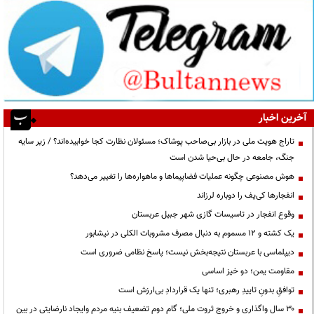
آخرین اخبار
تاراج هویت ملی در بازار بی‌صاحب پوشاک؛ مسئولان نظارت کجا خوابیده‌اند؟ / زیر سایه
جنگ، جامعه در حال بی‌حیا شدن است
هوش مصنوعی چگونه عملیات فضاپیماها و ماهواره‌ها را تغییر می‌دهد؟
انفجارها کی‌یف را دوباره لرزاند
وقوع انفجار در تاسیسات گازی شهر جبیل عربستان
یک کشته و ۱۲ مسموم به دنبال مصرف مشروبات الکلی در نیشابور
دیپلماسی با عربستان نتیجه‌بخش نیست؛ پاسخ نظامی ضروری است
مقاومت یمن؛ دو خیز اساسی
توافقِ بدونِ تاییدِ رهبری؛ تنها یک قراردادِ بی‌ارزش است
۳۰ سال واگذاری و خروج ثروت ملی؛ گام دوم تضعیف بنیه مردم وایجاد نارضایتی در بین