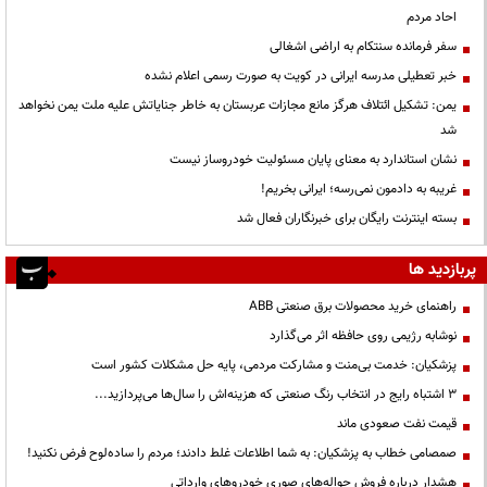
احاد مردم
سفر فرمانده سنتکام به اراضی اشغالی
خبر تعطیلی مدرسه ایرانی در کویت به صورت رسمی اعلام نشده
یمن: تشکیل ائتلاف هرگز مانع مجازات عربستان به خاطر جنایاتش علیه ملت یمن نخواهد
شد
نشان استاندارد به معنای پایان مسئولیت خودروساز نیست
غریبه به دادمون نمی‌رسه؛ ایرانی بخریم!
بسته اینترنت رایگان برای خبرنگاران فعال شد
پربازدید ها
راهنمای خرید محصولات برق صنعتی ABB
نوشابه رژیمی روی حافظه اثر می‌گذارد
پزشکیان: خدمت بی‌منت و مشارکت مردمی، پایه حل مشکلات کشور است
3 اشتباه رایج در انتخاب رنگ صنعتی که هزینه‌اش را سال‌ها می‌پردازید...
قیمت نفت صعودی ماند
صمصامی خطاب به پزشکیان: به شما اطلاعات غلط دادند؛ مردم را ساده‌لوح فرض نکنید!
هشدار درباره فروش حواله‌های صوری خودروهای وارداتی