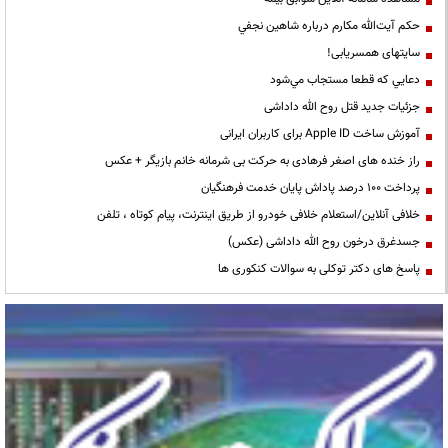
حكم آيت‌الله مكارم درباره شاهين نجفي
سایتهای همسریابی!
دعايي كه قطعا مستجاب مي‌شود
جزئیات جدید قتل روح الله داداشی
آموزش ساخت Apple ID برای کاربران ایرانی
راز خنده های اصغر فرهادی به حرکت بی شرمانه خانم بازیگر + عکس
پرداخت ۱۰۰ درصد پاداش پایان خدمت فرهنگیان
خلافی آنلاین/استعلام خلافی خودرو از طریق اینترنت، پیام کوتاه ، تلفن
جسدغرق درخون روح الله داداشی (عکس)
پاسخ های دکتر توکلی به سوالات کنکوری ها