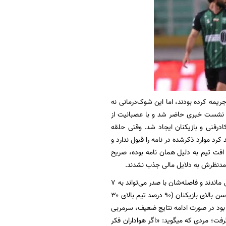
 قرارداد بازیکنان و کادر فنی را جریمه کرده بودند، اما این شوک‌درمانی نه
ر نشست خبری حاضر شد و با عصبانیت از
درفنی و بازیکنان ایجاد شد. وقتی حلقه
 موارد ذکرشده در نامه را قبول ندارد و
 افت تیم به دلیل همان نامه بوده، صریح
 مدنظرش به دلایل مالی جذب نشدند.
آینده پرسپولیس در هاله‌ای از ابهام قرار گرفته است. سرخپوشان با ۳۴ امتیاز در رده پنجم جدول باقی ماندند و فاصله‌شان با صدر می‌تواند به ۷
است. حمید درخشان، پیشکسوت باشگاه، سن بالای بازیکنان (۹۰ درصد تیم بالای ۳۰
 تهدید کرده بود در صورت ادامه نتایج ضعیف، سرمربی
فت؛ مردی که میگوید: «اگر هواداران فکر