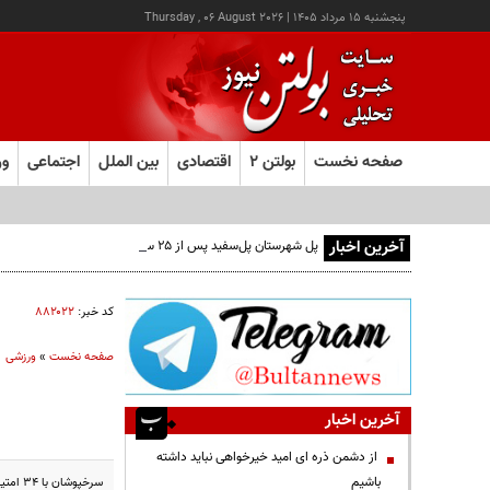
پنجشنبه ۱۵ مرداد ۱۴۰۵
|
Thursday , 06 August 2026
صفحه نخست
بولتن ۲
اقتصادی
بین الملل
اجتماعی
ور
آخرین اخبار
پل شهرستان پل‌سفید پس از ۲۵ سال به مرحله بهره‌برداری رسید
کد خبر:
۸۸۲۰۲۲
صفحه نخست
»
ورزشی
آخرین اخبار
از دشمن ذره ای امید خیرخواهی نباید داشته
باشیم
سرخپوشان با ۳۴ امتیاز در رده پنجم جدول باقی ماندند و فاصله‌شان با صدر می‌تواند به ۷ امتیاز افزایش یابد که عملاً به معنای پایان رویای قهرمانی است.