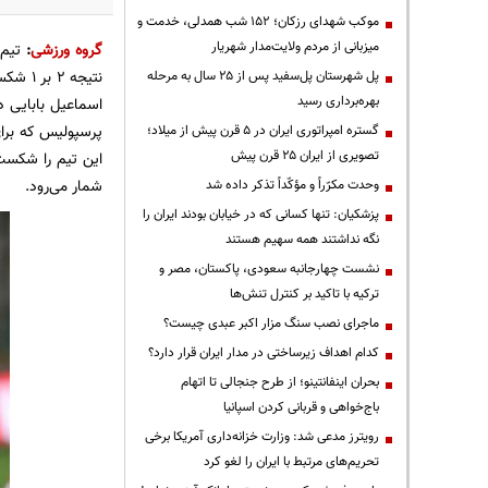
موکب شهدای رزکان؛ ۱۵۲ شب همدلی، خدمت و
میزبانی از مردم ولایت‌مدار شهریار
گروه ورزشی
:
تیم
نتیجه ۲ بر ۱ شکست خورد تا سومین باخت متوالی و ششمین باخت فصل با
پل شهرستان پل‌سفید پس از ۲۵ سال به مرحله
بهره‌برداری رسید
پرسپولیس که برای
گستره امپراتوری ایران در ۵ قرن پیش از میلاد؛
تصویری از ایران ۲۵ قرن پیش
این تیم را شکست
شمار می‌رود.
وحدت مکرّراً و مؤکّداً تذکر داده شد
پزشکیان: تنها کسانی که در خیابان بودند ایران را
نگه نداشتند همه سهیم هستند
نشست چهارجانبه سعودی، پاکستان، مصر و
ترکیه با تاکید بر کنترل تنش‌ها
ماجرای نصب سنگ مزار اکبر عبدی چیست؟
کدام اهداف زیرساختی در مدار ایران قرار دارد؟
بحران اینفانتینو؛ از طرح جنجالی تا اتهام
باج‌خواهی و قربانی کردن اسپانیا
رویترز مدعی شد: وزارت خزانه‌داری آمریکا برخی
تحریم‌های مرتبط با ایران را لغو کرد