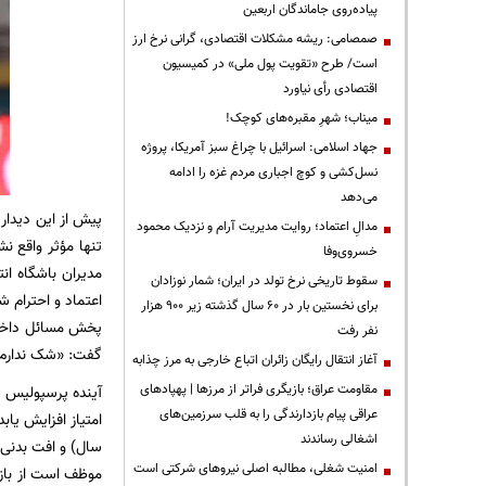
پیاده‌روی جاماندگان اربعین
صمصامی: ریشه مشکلات اقتصادی، گرانی نرخ ارز
است/ طرح «تقویت پول ملی» در کمیسیون
اقتصادی رأی نیاورد
میناب؛ شهرِ مقبره‌های کوچک!
جهاد اسلامی: اسرائیل با چراغ سبز آمریکا، پروژه
نسل‌کشی و کوچ اجباری مردم غزه را ادامه
می‌دهد
مدالِ اعتماد؛ روایت مدیریت آرام و نزدیک محمود
تنها مؤثر واقع ن
خسروی‌وفا
مدیران باشگاه ان
سقوط تاریخی نرخ تولد در ایران؛ شمار نوزادان
اعتماد و احترام 
برای نخستین بار در ۶۰ سال گذشته زیر ۹۰۰ هزار
پخش مسائل داخلی 
نفر رفت
گفت: «شک ندارم!»
آغاز انتقال رایگان زائران اتباع خارجی به مرز چذابه
مقاومت عراق؛ بازیگری فراتر از مرزها | پهپادهای
عراقی پیام بازدارندگی را به قلب سرزمین‌های
امتیاز افزایش یاب
اشغالی رساندند
‌امنیت شغلی، مطالبه اصلی نیروهای شرکتی است
موظف است از بازی