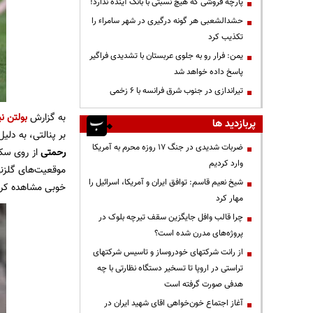
پارچه فروشی که هیچ نسبتی با بانک آینده ندارد!
حشدالشعبی هر گونه درگیری در شهر سامراء را
تکذیب کرد
یمن: فرار رو به جلوی عربستان با تشدیدی فراگیر
پاسخ داده خواهد شد
تیراندازی در جنوب شرق فرانسه با ۶ زخمی
به گزارش
بولتن نی
پربازدید ها
بر پنالتی، به دل
ضربات شدیدی در جنگ ۱۷ روزه محرم به آمریکا
رحمتی
از روی سک
وارد کردیم
موقعیت‌های گلزنی
شیخ نعیم قاسم: توافق ایران و آمریکا، اسرائیل را
خوبی مشاهده کرد
مهار کرد
چرا قالب وافل جایگزین سقف تیرچه بلوک در
پروژه‌های مدرن شده است؟
از رانت‌ شرکتهای خودروساز و تاسیس شرکتهای
تراستی در اروپا تا تسخیر دستگاه نظارتی با چه
هدفی صورت گرفته است
آغاز اجتماع خون‌خواهی اقای شهید ایران در