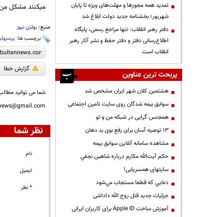
تمدید همه مجوزها و مهلت‌های ویژه تا پایان
میکنند مشکل من 
شهریور؛ بخشنامه جدید دولت ابلاغ شد
منبع:
بولتن نیوز
دفتر رهبر انقلاب: تنها مراجع رسمی، پایگاه
برچسب ها:
پرسپول
اطلاع‌رسانی دفتر و دفتر حفظ و نشر آثار رهبر
انقلاب است
گزارش خطا
پربحث ترین عناوین
هشتمین کلان شهر ایران مشخص شد
شما می توانید مطالب 
سوابق بیمه شدگان روی سایت تامین اجتماعی
nnews@gmail.com
همجنس گرایی در شبکه من و تو
نظر شما
13 توصیه آسان برای رفع بوی بد دهان
مشاهده سامانه آنلاين سوابق بیمه
نام
حكم آيت‌الله مكارم درباره شاهين نجفي
سایتهای همسریابی!
ایمیل
دعايي كه قطعا مستجاب مي‌شود
* نظر
جزئیات جدید قتل روح الله داداشی
آموزش ساخت Apple ID برای کاربران ایرانی