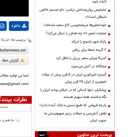
اثبات شود
تشخیص روان‌شناختی ترامپ: «او تجسم خالص
شیطان است!»
خودتحقیرها عریضه‌نویس کاخ سفید شده‌اند!
دانلود
عملیات «نصر ۷» چه هدفی را دنبال می‌کرد؟
برچسب ها:
امریکا
،
زلزله شهر یاسوج را لرزاند
۲ گزینه صنعا برای ریاض
آمریکا ویزای سفیر برزیل را باطل کرد
گزارش خطا
میانکاله در آتش می‌سوزد
گستره امپراتوری ایران در ۵ قرن پیش از میلاد؛
شما می توانید مطالب 
تصویری از ایران ۲۵ قرن پیش
nnews@gmail.com
پزشکیان: تنها کسانی که در خیابان بودند ایران را
نگه نداشتند همه سهیم هستند
نظرات بینندگ
پارچه فروشی که هیچ نسبتی با بانک آینده ندارد!
ناشنا
نقض آتش‌بس و حملات رژیم صهیونیستی به
ما هم بر مبنای آیه 4 سوره اسرا، حق داریم در صور
جنوب لبنان
پربحث ترین عناوین