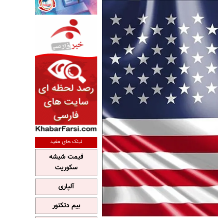
لینک های مفید
قیمت شیشه
سکوریت
آلپاری
بیم دتکتور