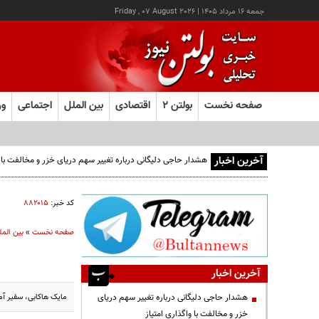
جمعه ۱۶ مرداد ۱۴۰۵
|
Friday , 07 August 2026
صفحه نخست
بولتن ۲
اقتصادی
بین الملل
اجتماعی
ور
آخرین اخبار
کد خبر:
۸۸۲۰۱۵
صفحه نخست
»
بین المل
آخرین اخبار
مایک هاکابی، سفیر آم
هشدار حاجی دلیگانی درباره تغییر سهم دریای
خزر و مخالفت با واگذاری امتیاز