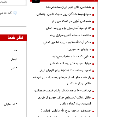
ناشنا
هشتمین کلان شهر ایران مشخص شد
گ۰۰۰۰خورده با ارباباش
سوابق بیمه شدگان روی سایت تامین اجتماعی
همجنس گرایی در شبکه من و تو
13 توصیه آسان برای رفع بوی بد دهان
مشاهده سامانه آنلاين سوابق بیمه
نظر شما
حكم آيت‌الله مكارم درباره شاهين نجفي
سایتهای همسریابی!
نام
دعايي كه قطعا مستجاب مي‌شود
ایمیل
جزئیات جدید قتل روح الله داداشی
* نظر
آموزش ساخت Apple ID برای کاربران ایرانی
راز خنده های اصغر فرهادی به حرکت بی شرمانه
خانم بازیگر + عکس
پرداخت ۱۰۰ درصد پاداش پایان خدمت فرهنگیان
خلافی آنلاین/استعلام خلافی خودرو از طریق
اینترنت، پیام کوتاه ، تلفن
* کد امنیتی
جسدغرق درخون روح الله داداشی (عکس)