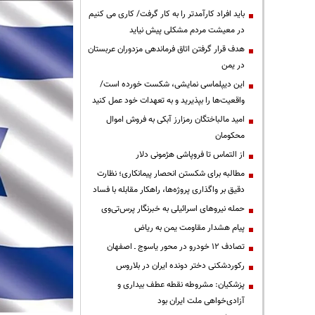
باید افراد کارآمدتر را به کار گرفت/ کاری می کنیم
در معیشت مردم مشکلی پیش نیاید
هدف قرار گرفتن اتاق‌ فرماندهی مزدوران عربستان
در یمن
این دیپلماسی نمایشی، شکست خورده است/
واقعیت‌ها را بپذیرید و به تعهدات خود عمل کنید
امید مالباختگان رمزارز آبکی به فروش اموال
محکومان
از التماس تا فروپاشی هژمونی دلار
مطالبه برای شکستن انحصار پیمانکاری؛ نظارت
دقیق بر واگذاری پروژه‌ها، راهکار مقابله با فساد
حمله نیروهای اسرائیلی به خبرنگار پرس‌تی‌وی
پیام هشدار مقاومت یمن به ریاض
تصادف ۱۲ خودرو در محور یاسوج ـ اصفهان
رکوردشکنی دختر دونده ایران در بلاروس
پزشکیان: مشروطه نقطه عطف بیداری و
آزادی‌خواهی ملت ایران بود