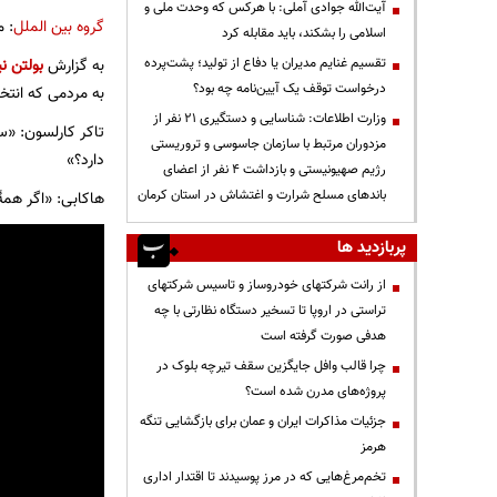
آیت‌الله جوادی آملی: با هرکس که وحدت ملی و
گروه بین الملل
: م
اسلامی را بشکند، باید مقابله کرد
به گزارش
بولتن نی
تقسیم غنایم مدیران یا دفاع از تولید؛ پشت‌پرده
درخواست توقف یک آیین‌نامه چه بود؟
به مردمی که انتخ
وزارت اطلاعات: شناسایی و دستگیری ۲۱ نفر از
تاکر کارلسون: «س
مزدوران مرتبط با سازمان جاسوسی و تروریستی
دارد؟»
رژیم صهیونیستی و بازداشت ۴ نفر از اعضای
باندهای مسلح شرارت و اغتشاش در استان کرمان
هاکابی: «اگر همۀ
پربازدید ها
از رانت‌ شرکتهای خودروساز و تاسیس شرکتهای
تراستی در اروپا تا تسخیر دستگاه نظارتی با چه
هدفی صورت گرفته است
چرا قالب وافل جایگزین سقف تیرچه بلوک در
پروژه‌های مدرن شده است؟
جزئیات مذاکرات ایران و عمان برای بازگشایی تنگه
هرمز
تخم‌مرغ‌هایی که در مرز پوسیدند تا اقتدار اداری