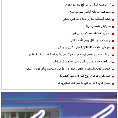
13 توصیه آسان برای رفع بوی بد دهان
مشاهده سامانه آنلاين سوابق بیمه
حكم آيت‌الله مكارم درباره شاهين نجفي
سایتهای همسریابی!
دعايي كه قطعا مستجاب مي‌شود
جزئیات جدید قتل روح الله داداشی
آموزش ساخت Apple ID برای کاربران ایرانی
راز خنده های اصغر فرهادی به حرکت بی شرمانه خانم بازیگر + عکس
پرداخت ۱۰۰ درصد پاداش پایان خدمت فرهنگیان
خلافی آنلاین/استعلام خلافی خودرو از طریق اینترنت، پیام کوتاه ، تلفن
جسدغرق درخون روح الله داداشی (عکس)
پاسخ های دکتر توکلی به سوالات کنکوری ها