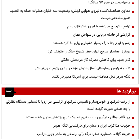
ماجراجویی در سن ۹۷ سالگی!
معاون هماهنگ‌کننده نیروی هوایی ارتش: وضعیت سه خلبان عملیات حمله به العدید
هنوز مشخص نیست
ترامپ: ترجیح می‌دهم با ایران به توافق برسم
گزارشی از حادثه دریایی در سواحل عمان
ونس: ایرانی‌ها طرف بسیار دشواری برای مذاکره هستند
رویترز: هشدار صریح ایران خطر شروع جنگ را متوقف کرد
گام جدید برای کاهش مصرف گاز در بخش خانگی
شکنجه رئیس بیمارستان کمال عدوان غزه در زندان رژیم صهیونیستی
تنگه هرمز قابل معامله نیست برای آمریکا معبر باز نکنید
پربازدید ها
از رانت‌ شرکتهای خودروساز و تاسیس شرکتهای تراستی در اروپا تا تسخیر دستگاه نظارتی
با چه هدفی صورت گرفته است
چرا قالب وافل جایگزین سقف تیرچه بلوک در پروژه‌های مدرن شده است؟
جزئیات مذاکرات ایران و عمان برای بازگشایی تنگه هرمز
هزینه گزاف، دستاورد صفر؛ برگه رأی، پاسخی به ماجراجویی ترامپ