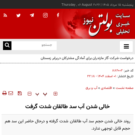
پنجشنبه ۱۵ مرداد ۱۴۰۵
|
Thursday , 06 August 2026
از
و
ته
درخواست شرکت گاز مازندران برای آمادگی مشترکان دربرابر زمستان
ن
نو
کد خبر:
۸۸۲۰۰۲
تاریخ انتشار:
۰۱ اسفند ۱۴۰۴ - ۲۲:۱۸
صفحه نخست
»
اقتصادی
»
آب و برق
‍‍‍ پ
پ
خالی شدن آب سد طالقان شدت گرفت
روند خالی شدن حجم سد آب طالقان شدت گرفته و درحال حاضر این سد هم
حجم قابل توجهی ندارد.