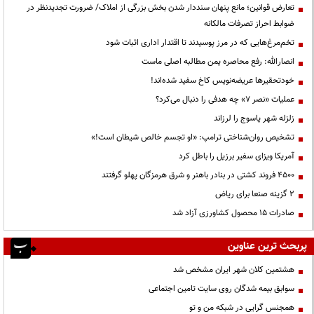
تعارض قوانین؛ مانع پنهان سنددار شدن بخش بزرگی از املاک/ ضرورت تجدیدنظر در
ضوابط احراز تصرفات مالکانه
تخم‌مرغ‌هایی که در مرز پوسیدند تا اقتدار اداری اثبات شود
انصارالله: رفع محاصره یمن مطالبه اصلی ماست
خودتحقیرها عریضه‌نویس کاخ سفید شده‌اند!
عملیات «نصر ۷» چه هدفی را دنبال می‌کرد؟
زلزله شهر یاسوج را لرزاند
تشخیص روان‌شناختی ترامپ: «او تجسم خالص شیطان است!»
آمریکا ویزای سفیر برزیل را باطل کرد
۴۵۰۰ فروند کشتی در بنادر باهنر و شرق هرمزگان پهلو گرفتند
۲ گزینه صنعا برای ریاض
صادرات ۱۵ محصول کشاورزی آزاد شد
پربحث ترین عناوین
هشتمین کلان شهر ایران مشخص شد
سوابق بیمه شدگان روی سایت تامین اجتماعی
همجنس گرایی در شبکه من و تو