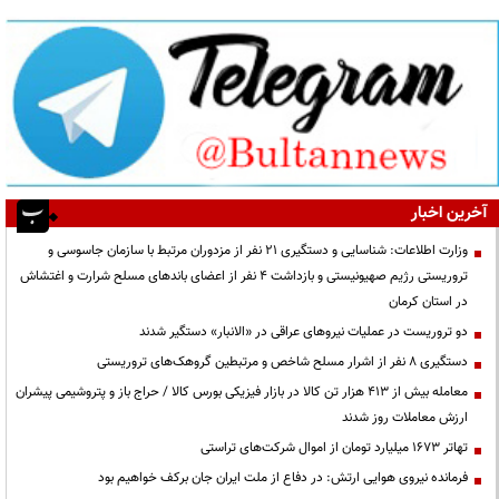
آخرین اخبار
وزارت اطلاعات: شناسایی و دستگیری ۲۱ نفر از مزدوران مرتبط با سازمان جاسوسی و
تروریستی رژیم صهیونیستی و بازداشت ۴ نفر از اعضای باندهای مسلح شرارت و اغتشاش
در استان کرمان
دو تروریست در عملیات نیروهای عراقی در «الانبار» دستگیر شدند
دستگیری ۸ نفر از اشرار مسلح شاخص و مرتبطین گروهک‌های تروریستی
معامله بیش از ۴۱۳ هزار تن کالا در بازار فیزیکی بورس کالا / حراج باز و پتروشیمی پیشران
ارزش معاملات روز شدند
تهاتر ۱۶۷۳ میلیارد تومان از اموال شرکت‌های تراستی
فرمانده نیروی هوایی ارتش: در دفاع از ملت ایران جان برکف خواهیم بود