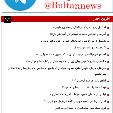
آخرین اخبار
احتمال وجود حیات در اقیانوس مدفون «اروپا»
آمریکا و اسرائیل سامانه «پیکان» را آزمایش کردند
هشدار درباره فروش حواله‌های صوری خودروهای وارداتی
۷ توصیه برای آغاز نویسندگی
احیای شن‌چاله‌های جنوب تهران درکمیسیون ماده ۵نهایی شد
خادمیان: هیچ شفیعی برای زن نزد خداوند بهتر از رضایت شوهر نیست
سربازانِ خیابانِ ظهور؛ ملتِ مبعوثِ رودسر در پاسخ به دشمن: «خیابان‌ها را به ناامیدان
نمی‌دهیم»
اعلام پایان مراسم اربعین ۱۴۰۵
توقف صادرات نفت عربستان به آمریکا
ترامپ از افشای کمبود مهمات آمریکا خشمگین است
اجازه باز شدن مسیر دوم در تنگه هرمز را نخواهیم داد
فرق است میان مجاهدان در میدان و ساکتین