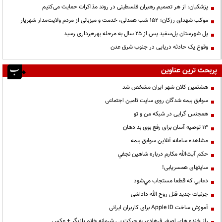
پزشکیان: از هر تصمیم رهبران فلسطینی در روند مذاکرات حمایت می‌کنیم
موکب شهدای رزکان؛ ۱۵۲ شب همدلی، خدمت و میزبانی از مردم ولایت‌مدار شهریار
پل شهرستان پل‌سفید پس از ۲۵ سال به مرحله بهره‌برداری رسید
وقوع یک حادثه دریایی در جنوب شرق عدن
پربحث ترین عناوین
هشتمین کلان شهر ایران مشخص شد
سوابق بیمه شدگان روی سایت تامین اجتماعی
همجنس گرایی در شبکه من و تو
13 توصیه آسان برای رفع بوی بد دهان
مشاهده سامانه آنلاين سوابق بیمه
حكم آيت‌الله مكارم درباره شاهين نجفي
سایتهای همسریابی!
دعايي كه قطعا مستجاب مي‌شود
جزئیات جدید قتل روح الله داداشی
آموزش ساخت Apple ID برای کاربران ایرانی
راز خنده های اصغر فرهادی به حرکت بی شرمانه خانم بازیگر + عکس