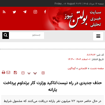
جمعه ۱۶ مرداد ۱۴۰۵
|
Friday , 07 August 2026
از
و
ته
کالابرگ این خانوارها امروز شارژ شد
ن
نو
کد خبر:
۸۸۱۹۸۴
تاریخ انتشار:
۰۱ اسفند ۱۴۰۴ - ۱۴:۳۰
صفحه نخست
»
اقتصادی
»
گوناگون
‍‍‍ پ
پ
حذف جدیدی در راه نیست/تاکید وزارت کار برتداوم پرداخت
یارانه
در حال حاضر حدود ۷۲ میلیون نفر یارانه دریافت می‌کنند که مشمول شرایط