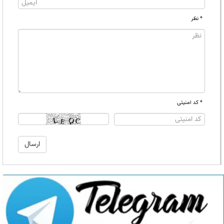
* نظر
* کد امنیتی