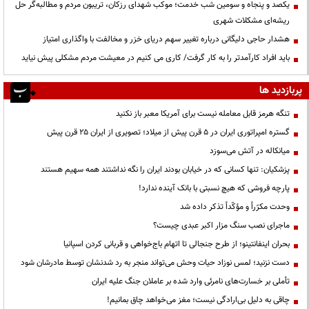
یکصد و پنجاه و سومین شب خدمت؛ موکب شهدای رزکان، تریبون مردم و مطالبه‌گر حل
ریشه‌ای مشکلات شهری
هشدار حاجی دلیگانی درباره تغییر سهم دریای خزر و مخالفت با واگذاری امتیاز
باید افراد کارآمدتر را به کار گرفت/ کاری می کنیم در معیشت مردم مشکلی پیش نیاید
پربازدید ها
تنگه هرمز قابل معامله نیست برای آمریکا معبر باز نکنید
گستره امپراتوری ایران در ۵ قرن پیش از میلاد؛ تصویری از ایران ۲۵ قرن پیش
میانکاله در آتش می‌سوزد
پزشکیان: تنها کسانی که در خیابان بودند ایران را نگه نداشتند همه سهیم هستند
پارچه فروشی که هیچ نسبتی با بانک آینده ندارد!
وحدت مکرّراً و مؤکّداً تذکر داده شد
ماجرای نصب سنگ مزار اکبر عبدی چیست؟
بحران اینفانتینو؛ از طرح جنجالی تا اتهام باج‌خواهی و قربانی کردن اسپانیا
دست نزنید؛ لمس نوزاد حیات وحش می‌تواند منجر به رد شدنشان توسط مادرشان شود
تأملی بر خسارت‌های نامرئی وارد شده بر عاملان جنگ علیه ایران
چاقی به دلیل بی‌ارادگی نیست؛ مغز می‌خواهد چاق بمانیم!