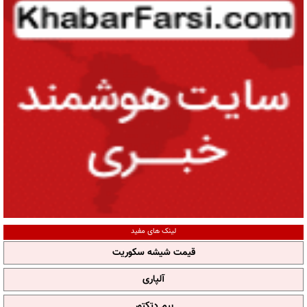
لینک های مفید
قیمت شیشه سکوریت
آلپاری
بیم دتکتور