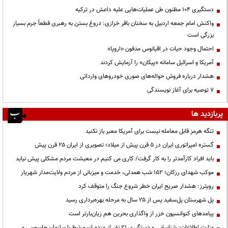
دستگیری ۱۰۴ مظنون طی عملیات‌هایی علیه داعش در ترکیه
واکنش امام جمعه اردبیل به سخنان باقر خرازی: دروغ بستن به رهبری قطعاً جرم بسیار
بزرگی است
احتمال وجود حیات در اقیانوس مدفون «اروپا»
آمریکا و اسرائیل سامانه «پیکان» را آزمایش کردند
هشدار درباره فروش حواله‌های صوری خودروهای وارداتی
۷ توصیه برای آغاز نویسندگی
پربازدید ها
تنگه هرمز قابل معامله نیست برای آمریکا معبر باز نکنید
گستره امپراتوری ایران در ۵ قرن پیش از میلاد؛ تصویری از ایران ۲۵ قرن پیش
باید افراد کارآمدتر را به کار گرفت/ کاری می کنیم در معیشت مردم مشکلی پیش نیاید
موکب شهدای رزکان؛ ۱۵۲ شب همدلی، خدمت و میزبانی از مردم ولایت‌مدار شهریار
رویترز: هشدار صریح ایران خطر شروع جنگ را متوقف کرد
پل شهرستان پل‌سفید پس از ۲۵ سال به مرحله بهره‌برداری رسید
پیامدهای کنوانسیون خزر از واگذاری بحرین هم زیان‌بارتر است
وزارت اطلاعات: شناسایی و دستگیری ۲۱ نفر از مزدوران مرتبط با سازمان جاسوسی و