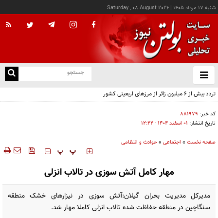
شنبه ۱۷ مرداد ۱۴۰۵
|
Saturday , 08 August 2026
از
و
ته
تردد بیش از ۶ میلیون زائر از مرزهای اربعینی کشور
ن
نو
کد خبر:
۸۸۱۹۷۹
تاریخ انتشار:
۰۱ اسفند ۱۴۰۴ - ۱۲:۲۲
صفحه نخست
»
اجتماعی
»
حوادث و انتظامی
‍‍‍ پ
پ
مهار کامل آتش سوزی در تالاب انزلی
مدیرکل مدیریت بحران گیلان:آتش سوزی در نیزارهای خشک منطقه
سنگاچین در منطقه حفاظت شده تالاب انزلی کاملا مهار شد.