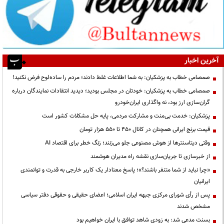
آخرین اخبار
صمصامی خطاب به پزشکیان: به شما اطلاعات غلط دادند؛ مردم را ساده‌لوح فرض نکنید!
صمصامی خطاب به پزشکیان: خودتان در مجلس بودید؛ دیدید انتقادات نمایندگان درباره
گران‌سازی ارز بود، نه واگذاری ایران‌خودرو
پزشکیان: خدمت بی‌منت و مشارکت مردمی، پایه حل مشکلات کشور است
قیمت‌ برنج ایرانی همچنان در کانال ۴۵۰ تا ۵۵۰ هزار تومان
وقتی دیتاسنترها از هوش مصنوعی جلو می‌زنند؛ زنگ خطر برای اقتصاد AI
از خبرسازی تا جریان‌سازی نقشه راه مدیران هوشمند
«چرا نباید از شما متنفر باشند؟»؛ پاسخ معنادار یک کاربر خارجی به قدرت و توانمندی
ایرانیان
پس از رأی شورای مرکزی جبهه ایران اسلامی؛ اعضای حقیقی و حقوقی دفتر سیاسی
مشخص شدند
بسنت مدعی شد: به زودی شاهد توافق با ایران خواهیم بود