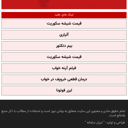
لینک های مفید
قیمت شیشه سکوریت
آلپاری
بیم دتکتور
قیمت شیشه سکوریت
فیلم آپنه خواب
درمان قطعی خروپف در خواب
لیزر فوتونا
تمام حقوق مادی و معنوی این سایت متعلق به بولتن نیوز است و استفاده از مطالب با ذکر منبع
بلامانع است.
طراحی و تولید: "
ایران سامانه
"