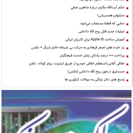
حكم آيت‌الله مكارم درباره شاهين نجفي
سایتهای همسریابی!
دعايي كه قطعا مستجاب مي‌شود
جزئیات جدید قتل روح الله داداشی
آموزش ساخت Apple ID برای کاربران ایرانی
راز خنده های اصغر فرهادی به حرکت بی شرمانه خانم بازیگر + عکس
پرداخت ۱۰۰ درصد پاداش پایان خدمت فرهنگیان
خلافی آنلاین/استعلام خلافی خودرو از طریق اینترنت، پیام کوتاه ، تلفن
جسدغرق درخون روح الله داداشی (عکس)
پاسخ های دکتر توکلی به سوالات کنکوری ها