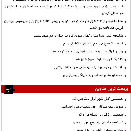
تروریستی رژیم صهیونیستی و بازداشت ۴ نفر از اعضای باندهای مسلح شرارت و اغتشاش
در استان کرمان
معامله بیش از ۴۱۳ هزار تن کالا در بازار فیزیکی بورس کالا / حراج باز و پتروشیمی پیشران
ارزش معاملات روز شدند
شکنجه رئیس بیمارستان کمال عدوان غزه در زندان رژیم صهیونیستی
ترامپ: ترجیح می‌دهم با ایران به توافق برسم
ونس: ایرانی‌ها طرف بسیار دشواری برای مذاکره هستند
کالابرگ این خانوارها امروز شارژ شد
از دشمن ذره ای امید خیرخواهی نباید داشته باشیم
حمله نیروهای اسرائیلی به خبرنگار پرس‌تی‌وی
پربحث ترین عناوین
هشتمین کلان شهر ایران مشخص شد
سوابق بیمه شدگان روی سایت تامین اجتماعی
همجنس گرایی در شبکه من و تو
13 توصیه آسان برای رفع بوی بد دهان
مشاهده سامانه آنلاين سوابق بیمه