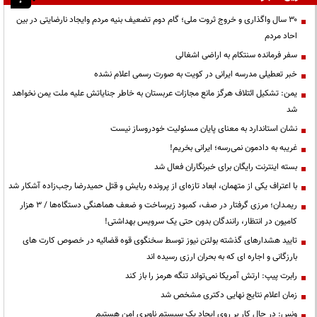
۳۰ سال واگذاری و خروج ثروت ملی؛ گام دوم تضعیف بنیه مردم وایجاد نارضایتی در بین
احاد مردم
سفر فرمانده سنتکام به اراضی اشغالی
خبر تعطیلی مدرسه ایرانی در کویت به صورت رسمی اعلام نشده
یمن: تشکیل ائتلاف هرگز مانع مجازات عربستان به خاطر جنایاتش علیه ملت یمن نخواهد
شد
نشان استاندارد به معنای پایان مسئولیت خودروساز نیست
غریبه به دادمون نمی‌رسه؛ ایرانی بخریم!
بسته اینترنت رایگان برای خبرنگاران فعال شد
با اعتراف یکی از متهمان، ابعاد تازه‌ای از پرونده ربایش و قتل حمیدرضا رجب‌زاده آشکار شد
ریمـدان؛ مرزی گرفتار در صف، کمبود زیرساخت و ضعف هماهنگی دستگاه‌ها / ۳ هزار
کامیون در انتظار، رانندگان بدون حتی یک سرویس بهداشتی!
تایید هشدارهای گذشته بولتن نیوز توسط سخنگوی قوه قضائیه در خصوص کارت های
بارزگانی و اجاره ای که به بحران ارزی رسیده اند
رابرت پیپ: ارتش آمریکا نمی‌تواند تنگه هرمز را باز کند
زمان اعلام نتایج نهایی دکتری مشخص شد
ونس: در حال کار بر روی ایجاد یک سیستم ناوبری امن هستیم