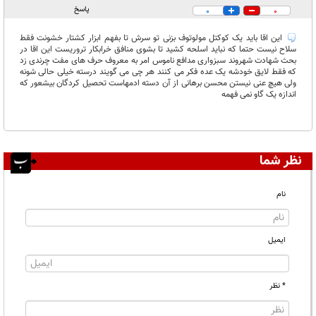
پاسخ
0
0
این اقا باید یک کوکتل مولوتوف بزنی تو سرش تا بفهم ابزار کشتار خشونت فقط
سلاح نیست حتما که نباید اسلحه کشید تا بشوی منافق خرابکار تروریست این اقا در
بحث شهادت شهروند سبزواری مدافع ناموس امر به معروف حرف های مفت چرندی زد
که فقط لایق خودشه یک عده فکر می کنند هر چی می گویند درسته خیلی حالی شونه
ولی هیچ عنی نیستن محسن برهانی از آن دسته ادمهاست تحصیل کردگان بیشعور که
اندازه یک گاو نمی فهمه
نظر شما
نام
ایمیل
* نظر