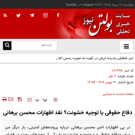
يکشنبه ۱۸ مرداد ۱۴۰۵
|
Sunday , 09 August 2026
از
و
ته
خبر تعطیلی مدرسه ایرانی در کویت به صورت رسمی اعلام نشده
ن
نو
کد خبر:
۸۸۱۹۴۵
تعداد نظرات:
۲ نظر
تاریخ انتشار:
۳۰ بهمن ۱۴۰۴ - ۱۹:۴۵
صفحه نخست
»
سیاسی
‍‍‍ پ
پ
دفاع حقوقی یا توجیه خشونت؟ نقد اظهارات محسن برهانی
در پی اظهارات اخیر محسن برهانی درباره پرونده‌های امنیتی، بار دیگر مرز
میان «دفاع حقوقی» و «توجیه خشونت» به یکی از محورهای بحث در فضای