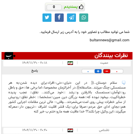
پسندیدم
0
شما می توانید مطالب و تصاویر خود را به آدرس زیر ارسال فرمایید.
bultannews@gmail.com
نظرات بینندگان
انتشار یافته:
۲
حمیت
|
|
۲۰:۱۸ - ۱۴۰۴/۱۱/۳۰
در انتظار بررسی:
پاسخ
0
0
غیر قابل انتشار:
۱
سلام دوستان..(( در این دنیای::دنی::افراد:برای دیده شدن:به هر
مستمسکی:چنگ میزنند..متاسفانه)).در آخرالزمان مخصوصا::اما برخی ها::حق و باطل
رو::توأمان::مستمسک بالارفتن و::رشد ::خود می‌کنند.. نفاق:: عجب پدیده
خطرناکییت..بیخود نبوده که::همه بزرگان دین مبین::مشخصا:: :خطر نفاق::رو:بیش
از سایر خطرات پیش روی امت:می‌شمردند...وقتی:: عالی ترین مقامات اجرایی کشور
هم::بجای ادای حق مردم::صرفا برای::یک قشر اقلیت اشراف ::تریبون دار::معرکه
میگیرند::این وکیل:چرا نکند؟؟ خدا عاقبت همه مارو:ختم ب خیر کنه
ناشناس
|
|
۲۰:۴۰ - ۱۴۰۴/۱۱/۳۰