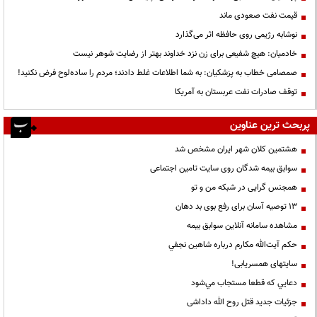
قیمت نفت صعودی ماند
نوشابه رژیمی روی حافظه اثر می‌گذارد
خادمیان: هیچ شفیعی برای زن نزد خداوند بهتر از رضایت شوهر نیست
صمصامی خطاب به پزشکیان: به شما اطلاعات غلط دادند؛ مردم را ساده‌لوح فرض نکنید!
توقف صادرات نفت عربستان به آمریکا
پربحث ترین عناوین
هشتمین کلان شهر ایران مشخص شد
سوابق بیمه شدگان روی سایت تامین اجتماعی
همجنس گرایی در شبکه من و تو
13 توصیه آسان برای رفع بوی بد دهان
مشاهده سامانه آنلاين سوابق بیمه
حكم آيت‌الله مكارم درباره شاهين نجفي
سایتهای همسریابی!
دعايي كه قطعا مستجاب مي‌شود
جزئیات جدید قتل روح الله داداشی