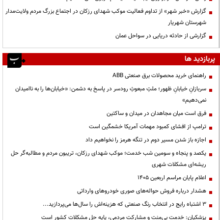
گزارش «خبر شهر» از تداوم فعالیت موکب شهدای رزکان در اجتماع بزرگ مردم ولایت‌مدار
شهرستان شهریار
گزارشی از حادثه دریایی در سواحل عمان
پربازدید ها
راهنمای خرید محصولات برق صنعتی ABB
سربازانِ خیابانِ ظهور؛ ملتِ مبعوثِ رودسر در پاسخ به دشمن: «خیابان‌ها را به ناامیدان
نمی‌دهیم»
فرق است میان مجاهدان در میدان و ساکتین
ترامپ از افشای کمبود مهمات آمریکا خشمگین است
اجازه باز شدن مسیر دوم در تنگه هرمز را نخواهیم داد
یکصد و پنجاه و سومین شب خدمت؛ موکب شهدای رزکان، تریبون مردم و مطالبه‌گر حل
ریشه‌ای مشکلات شهری
اعلام پایان مراسم اربعین ۱۴۰۵
هشدار درباره فروش حواله‌های صوری خودروهای وارداتی
3 اشتباه رایج در انتخاب رنگ صنعتی که هزینه‌اش را سال‌ها می‌پردازید...
پزشکیان: خدمت بی‌منت و مشارکت مردمی، پایه حل مشکلات کشور است