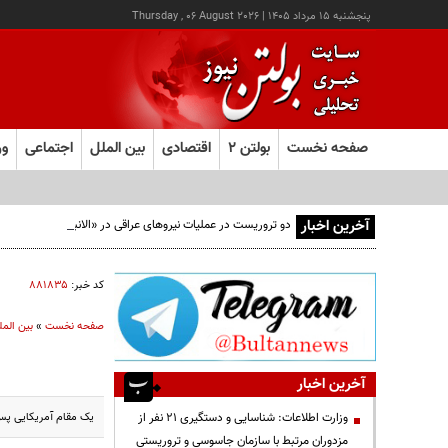
پنجشنبه ۱۵ مرداد ۱۴۰۵
|
Thursday , 06 August 2026
صفحه نخست
بولتن ۲
اقتصادی
بین الملل
اجتماعی
ور
آخرین اخبار
دو تروریست در عملیات نیروهای عراقی در «الانبار» دستگیر شدند
کد خبر:
۸۸۱۸۳۵
صفحه نخست
»
بین المل
آخرین اخبار
یک مقام آمریکایی پس ا
وزارت اطلاعات: شناسایی و دستگیری ۲۱ نفر از
مزدوران مرتبط با سازمان جاسوسی و تروریستی