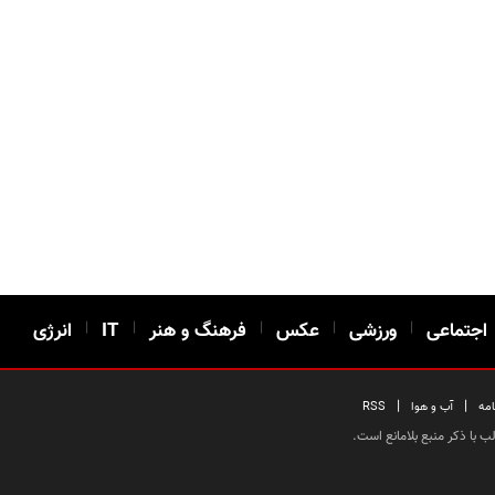
اجتماعی
|
ورزشی
|
عکس
|
فرهنگ و هنر
|
IT
|
انرژی
|
|
امه
آب و هوا
RSS
 با ذکر منبع بلامانع است.