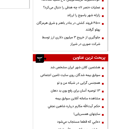
عملیات «نصر ۷» چه هدفی را دنبال می‌کرد؟
زلزله شهر یاسوج را لرزاند
۴۵۰۰ فروند کشتی در بنادر باهنر و شرق هرمزگان
پهلو گرفتند
جلوگیری از خروج ۳ میلیون دلاری ارز توسط
شرکت صوری در شیراز
پربحث ترین عناوین
هشتمین کلان شهر ایران مشخص شد
سوابق بیمه شدگان روی سایت تامین اجتماعی
همجنس گرایی در شبکه من و تو
13 توصیه آسان برای رفع بوی بد دهان
مشاهده سامانه آنلاين سوابق بیمه
حكم آيت‌الله مكارم درباره شاهين نجفي
سایتهای همسریابی!
دعايي كه قطعا مستجاب مي‌شود