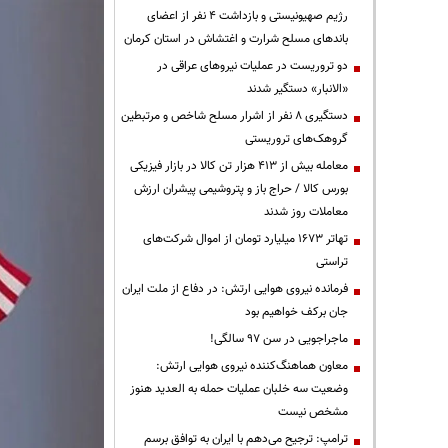
رژیم صهیونیستی و بازداشت ۴ نفر از اعضای
باندهای مسلح شرارت و اغتشاش در استان کرمان
دو تروریست در عملیات نیروهای عراقی در
«الانبار» دستگیر شدند
دستگیری ۸ نفر از اشرار مسلح شاخص و مرتبطین
گروهک‌های تروریستی
معامله بیش از ۴۱۳ هزار تن کالا در بازار فیزیکی
بورس کالا / حراج باز و پتروشیمی پیشران ارزش
معاملات روز شدند
تهاتر ۱۶۷۳ میلیارد تومان از اموال شرکت‌های
تراستی
فرمانده نیروی هوایی ارتش: در دفاع از ملت ایران
جان برکف خواهیم بود
ماجراجویی در سن ۹۷ سالگی!
معاون هماهنگ‌کننده نیروی هوایی ارتش:
وضعیت سه خلبان عملیات حمله به العدید هنوز
مشخص نیست
ترامپ: ترجیح می‌دهم با ایران به توافق برسم