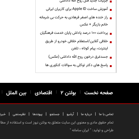
جزئیات جدید قتل روح الله داداشی
آموزش ساخت Apple ID برای کاربران ایرانی
راز خنده های اصغر فرهادی به حرکت بی شرمانه
خانم بازیگر + عکس
پرداخت ۱۰۰ درصد پاداش پایان خدمت فرهنگیان
خلافی آنلاین/استعلام خلافی خودرو از طریق
اینترنت، پیام کوتاه ، تلفن
جسدغرق درخون روح الله داداشی (عکس)
پاسخ های دکتر توکلی به سوالات کنکوری ها
صفحه نخست
|
بولتن ۲
|
اقتصادی
|
بین الملل
|
|
|
|
|
|
|
تماس با ما
درباره ما
آرشیو
جستجو
پیوندها
نظرسنجی
خبرن
تمام حقوق مادی و معنوی این سایت متعلق به بولتن نیوز است و استفاده از مطالب
طراحی و تولید: "
ایران سامانه
"