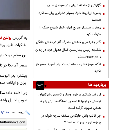
گزارشی از حادثه دریایی در سواحل عمان
ونس: ایرانی‌ها طرف بسیار دشواری برای مذاکره
هستند
رویترز: هشدار صریح ایران خطر شروع جنگ را
متوقف کرد
به گزارش
بولتن نی
گام جدید برای کاهش مصرف گاز در بخش خانگی
مذاکرات طبق پیش
شکنجه رئیس بیمارستان کمال عدوان غزه در زندان
این مقام دولت ترا
رژیم صهیونیستی
تنگه هرمز قابل معامله نیست برای آمریکا معبر باز
سفیر آمریکا در نا
نکنید
پیشتر، بدر البوس
ایران و ایالات مت
پربازدید ها
وی ادامه داد: مذ
از رانت‌ شرکتهای خودروساز و تاسیس شرکتهای
تدوین اصول راهنم
تراستی در اروپا تا تسخیر دستگاه نظارتی با چه
هدفی صورت گرفته است
برچسب ها:
مذاکرات
چرا قالب وافل جایگزین سقف تیرچه بلوک در
پروژه‌های مدرن شده است؟