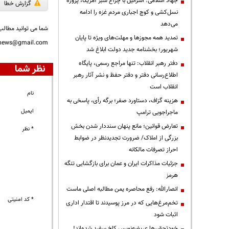
جهاد اسلامی: اسرائیل با چراغ سبز آمریکا، پروژه
گزارش خطا
نسل‌کشی و کوچ اجباری مردم غزه را ادامه
می‌دهد
شما می توانید مطالب 
تمدید همه مجوزها و مهلت‌های ویژه تا پایان
nnews@gmail.com
شهریور؛ بخشنامه جدید دولت ابلاغ شد
دفتر رهبر انقلاب: تنها مراجع رسمی، پایگاه
نظر شما
اطلاع‌رسانی دفتر و دفتر حفظ و نشر آثار رهبر
انقلاب است
نام
هزینه گزاف، دستاورد صفر؛ برگه رأی، پاسخی به
ایمیل
ماجراجویی ترامپ
تعارض قوانین؛ مانع پنهان سنددار شدن بخش
* نظر
بزرگی از املاک/ ضرورت تجدیدنظر در ضوابط
احراز تصرفات مالکانه
جزئیات مذاکرات ایران و عمان برای بازگشایی تنگه
هرمز
انصارالله: رفع محاصره یمن مطالبه اصلی ماست
* کد امنیتی
تخم‌مرغ‌هایی که در مرز پوسیدند تا اقتدار اداری
اثبات شود
خودتحقیرها عریضه‌نویس کاخ سفید شده‌اند!