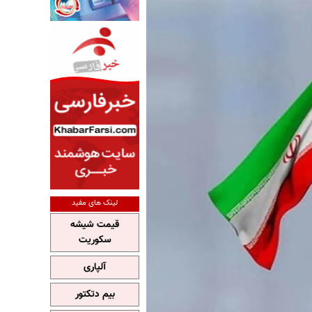
لینک های مفید
قیمت شیشه
سکوریت
آلپاری
بیم دتکتور