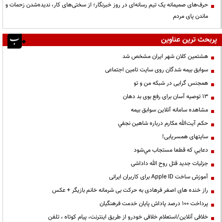
حرف‌های صمیمانه یک تیم رسانه‌ای در روز خبرنگار؛ از سختی‌های کار، ندیده‌شدن زحمات و
ماندن پای مردم
پربحث ترین عناوین
هشتمین کلان شهر ایران مشخص شد
سوابق بیمه شدگان روی سایت تامین اجتماعی
همجنس گرایی در شبکه من و تو
13 توصیه آسان برای رفع بوی بد دهان
مشاهده سامانه آنلاين سوابق بیمه
حكم آيت‌الله مكارم درباره شاهين نجفي
سایتهای همسریابی!
دعايي كه قطعا مستجاب مي‌شود
جزئیات جدید قتل روح الله داداشی
آموزش ساخت Apple ID برای کاربران ایرانی
راز خنده های اصغر فرهادی به حرکت بی شرمانه خانم بازیگر + عکس
پرداخت ۱۰۰ درصد پاداش پایان خدمت فرهنگیان
خلافی آنلاین/استعلام خلافی خودرو از طریق اینترنت، پیام کوتاه ، تلفن