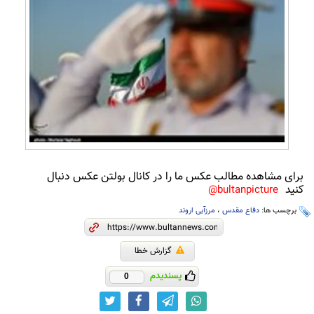
برای مشاهده مطالب عکس ما را در کانال بولتن عکس دنبال
کنید
bultanpicture@
برچسب ها:
دفاع مقدس
،
مرزآبی اروند
گزارش خطا
پسندیدم
0