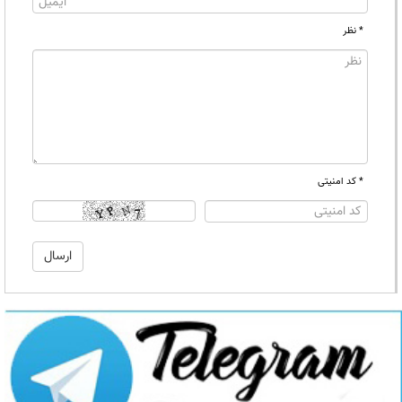
* نظر
* کد امنیتی