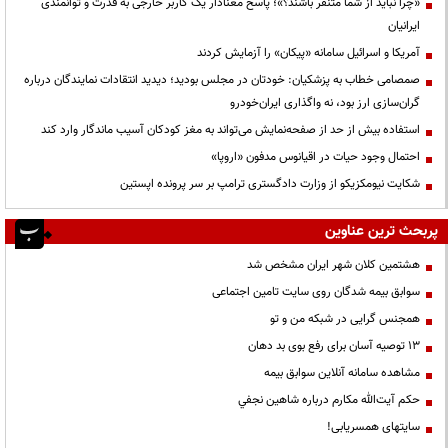
«چرا نباید از شما متنفر باشند؟»؛ پاسخ معنادار یک کاربر خارجی به قدرت و توانمندی
ایرانیان
آمریکا و اسرائیل سامانه «پیکان» را آزمایش کردند
صمصامی خطاب به پزشکیان: خودتان در مجلس بودید؛ دیدید انتقادات نمایندگان درباره
گران‌سازی ارز بود، نه واگذاری ایران‌خودرو
استفاده بیش از حد از صفحه‌نمایش می‌تواند به مغز کودکان آسیب ماندگار وارد کند
احتمال وجود حیات در اقیانوس مدفون «اروپا»
شکایت نیومکزیکو از وزارت دادگستری ترامپ بر سر پرونده اپستین
پربحث ترین عناوین
هشتمین کلان شهر ایران مشخص شد
سوابق بیمه شدگان روی سایت تامین اجتماعی
همجنس گرایی در شبکه من و تو
13 توصیه آسان برای رفع بوی بد دهان
مشاهده سامانه آنلاين سوابق بیمه
حكم آيت‌الله مكارم درباره شاهين نجفي
سایتهای همسریابی!