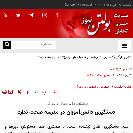
يکشنبه ۱۸ مرداد ۱۴۰۵
|
Sunday , 09 August 2026
از
و
ته
دلایل پارگی رگ خونی درچشم؛ چه موقع باید به پزشک مراجعه کنیم؟
ن
نو
کد خبر:
۸۸۱۶۶۳
تاریخ انتشار:
۲۶ بهمن ۱۴۰۴ - ۱۱:۲۳
صفحه نخست
»
اجتماعی
»
آموزش و پرورش
‍‍‍ پ
پ
سخنگوی وزارت آموزش و پرورش:
دستگیری دانش‌آموزان در مدرسه صحت ندارد
هیچ دستگیری اتفاق نیفتاده است. با همکاری همه مسئولان ذیربط و