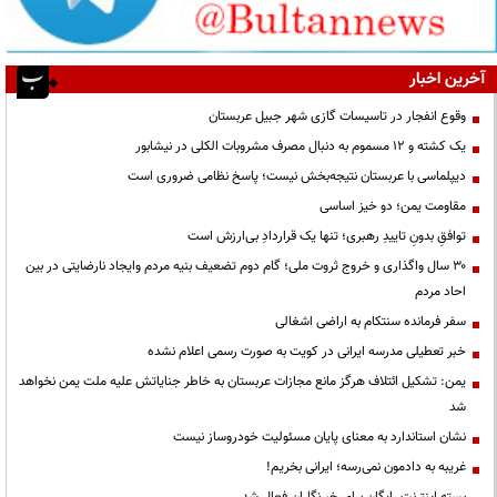
آخرین اخبار
وقوع انفجار در تاسیسات گازی شهر جبیل عربستان
یک کشته و ۱۲ مسموم به دنبال مصرف مشروبات الکلی در نیشابور
دیپلماسی با عربستان نتیجه‌بخش نیست؛ پاسخ نظامی ضروری است
مقاومت یمن؛ دو خیز اساسی
توافقِ بدونِ تاییدِ رهبری؛ تنها یک قراردادِ بی‌ارزش است
۳۰ سال واگذاری و خروج ثروت ملی؛ گام دوم تضعیف بنیه مردم وایجاد نارضایتی در بین
احاد مردم
سفر فرمانده سنتکام به اراضی اشغالی
خبر تعطیلی مدرسه ایرانی در کویت به صورت رسمی اعلام نشده
یمن: تشکیل ائتلاف هرگز مانع مجازات عربستان به خاطر جنایاتش علیه ملت یمن نخواهد
شد
نشان استاندارد به معنای پایان مسئولیت خودروساز نیست
غریبه به دادمون نمی‌رسه؛ ایرانی بخریم!
بسته اینترنت رایگان برای خبرنگاران فعال شد