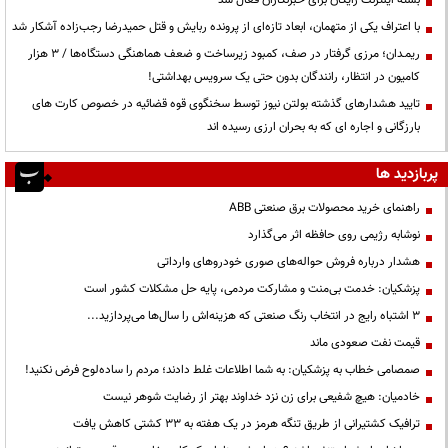
با اعتراف یکی از متهمان، ابعاد تازه‌ای از پرونده ربایش و قتل حمیدرضا رجب‌زاده آشکار شد
ریمـدان؛ مرزی گرفتار در صف، کمبود زیرساخت و ضعف هماهنگی دستگاه‌ها / ۳ هزار
کامیون در انتظار، رانندگان بدون حتی یک سرویس بهداشتی!
تایید هشدارهای گذشته بولتن نیوز توسط سخنگوی قوه قضائیه در خصوص کارت های
بارزگانی و اجاره ای که به بحران ارزی رسیده اند
پربازدید ها
راهنمای خرید محصولات برق صنعتی ABB
نوشابه رژیمی روی حافظه اثر می‌گذارد
هشدار درباره فروش حواله‌های صوری خودروهای وارداتی
پزشکیان: خدمت بی‌منت و مشارکت مردمی، پایه حل مشکلات کشور است
3 اشتباه رایج در انتخاب رنگ صنعتی که هزینه‌اش را سال‌ها می‌پردازید...
قیمت نفت صعودی ماند
صمصامی خطاب به پزشکیان: به شما اطلاعات غلط دادند؛ مردم را ساده‌لوح فرض نکنید!
خادمیان: هیچ شفیعی برای زن نزد خداوند بهتر از رضایت شوهر نیست
ترافیک کشتیرانی از طریق تنگه هرمز در یک هفته به ۳۳ کشتی کاهش یافت