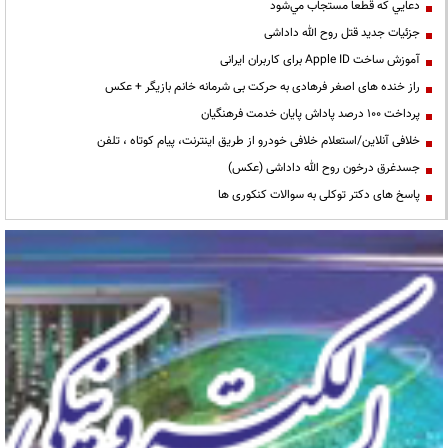
دعايي كه قطعا مستجاب مي‌شود
جزئیات جدید قتل روح الله داداشی
آموزش ساخت Apple ID برای کاربران ایرانی
راز خنده های اصغر فرهادی به حرکت بی شرمانه خانم بازیگر + عکس
پرداخت ۱۰۰ درصد پاداش پایان خدمت فرهنگیان
خلافی آنلاین/استعلام خلافی خودرو از طریق اینترنت، پیام کوتاه ، تلفن
جسدغرق درخون روح الله داداشی (عکس)
پاسخ های دکتر توکلی به سوالات کنکوری ها