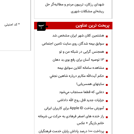
شهدای رزکان، تریبون مردم و مطالبه‌گر حل
ریشه‌ای مشکلات شهری
پربحث ترین عناوین
* کد امنیتی
هشتمین کلان شهر ایران مشخص شد
سوابق بیمه شدگان روی سایت تامین اجتماعی
همجنس گرایی در شبکه من و تو
13 توصیه آسان برای رفع بوی بد دهان
مشاهده سامانه آنلاين سوابق بیمه
حكم آيت‌الله مكارم درباره شاهين نجفي
سایتهای همسریابی!
دعايي كه قطعا مستجاب مي‌شود
جزئیات جدید قتل روح الله داداشی
آموزش ساخت Apple ID برای کاربران ایرانی
راز خنده های اصغر فرهادی به حرکت بی شرمانه
خانم بازیگر + عکس
پرداخت ۱۰۰ درصد پاداش پایان خدمت فرهنگیان