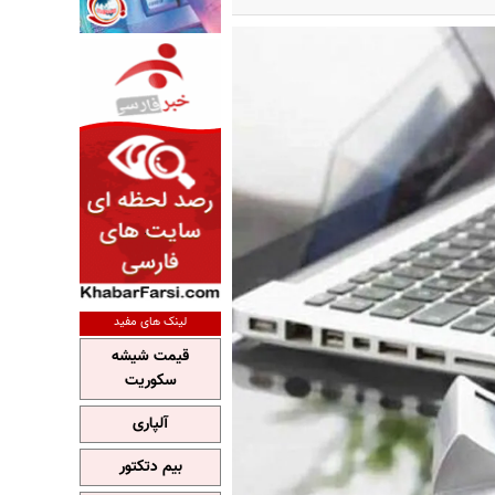
لینک های مفید
قیمت شیشه
سکوریت
آلپاری
بیم دتکتور