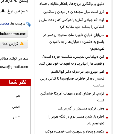
پلکان ۵- مازاد بر ۱۶۸۰۰ میلیون ریال، ۳۰ درصد
دقیق بر واگذاری پروژه‌ها، راهکار مقابله با فساد
همچنین نرخ مالیات 
فرق است میان مجاهدان در میدان و ساکتین
آیت‌الله جوادی آملی: با هرکس که وحدت ملی و
برچسب ها:
معافیت 
اسلامی را بشکند، باید مقابله کرد
سربازانِ خیابانِ ظهور؛ ملتِ مبعوثِ رودسر در
پاسخ به دشمن: «خیابان‌ها را به ناامیدان
گزارش خطا
نمی‌دهیم»
این دیپلماسی نمایشی، شکست خورده است/
شما می توانید مطالب 
واقعیت‌ها را بپذیرید و به تعهدات خود عمل کنید
nnews@gmail.com
امیر دبیری‌مهر در سوگ دکتر ابوالقاسم
قاسم‌زاده؛ از خاطرات صداوسیما تا کلاس درس
نظر شما
سیاست
ترامپ از افشای کمبود مهمات آمریکا خشمگین
نام
است
ایمیل
وقتی انرژی، مسیرش را گم می‌کند
اجازه باز شدن مسیر دوم در تنگه هرمز را
* نظر
نخواهیم داد
یکصد و پنجاه و سومین شب خدمت؛ موکب