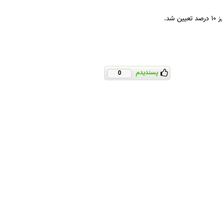
د.
پسندیدم
0