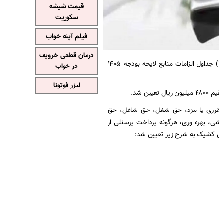
قیمت شیشه
سکوریت
فیلم آپنه خواب
درمان قطعی خروپف
به نقل از ایسنا، نمایندگان مجلس در جلسه علنی نوبت صبح امروز، ردیف (۱) جداول الزامات منابع لایحه بودجه ۱۴۰۵
در خواب
لیزر فوتونا
 مقرری یا مزد، حق شغل، حق شاغل، حق
ی، بهره وری، هرگونه پرداخت پرسنلی از