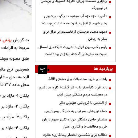
برگزاری نشست وزرای خارجه کشورهای بریکس
در نیویورک
«آمریکا ذرّه ذرّه آب میشود»؛ چگونه پیشبینی
رهبر شهید از افول ابرقدرت به حقیقت پیوست؟
دعوت مجدد عربستان از نخست‌وزیر عراق برای
سفر به ریاض
به گزارش
بولتن ن
رئیس کمیسیون انرژی: مدیریت شبکه برق امسال
مربوط به الزامات 
نسبت به سال‌های گذشته موفق‌تر بوده است
طبق مصوبه مجلس، سقف معافیت م
پربازدید ها
همچنین نرخ مالی
الزحمه، حق مشاور
راهنمای خرید محصولات برق صنعتی ABB
محل ماده ۲۱۷ قانون مالیات های مستقیم، فوق‌العاده حق التدریس، حق التحقیق، حق پژوهش و حق کشیک به شرح زیر تعیین شد:
باید افراد کارآمدتر را به کار گرفت/ کاری می کنیم
در معیشت مردم مشکلی پیش نیاید
پلکان ۱- مازاد بر ۴۸۰۰ میلیون ریال تا ۹۶۰۰ میلیون ریال، ۱۰ درصد
از التماس تا فروپاشی هژمونی دلار
پلکان ۲- مازاد بر ۹۶۰۰ میلیون ریال تا ۱۲۰۰۰ میلیون ریال، ۱۵ درصد
حمله نیروهای اسرائیلی به خبرنگار پرس‌تی‌وی
پلکان۳- مازاد بر ۱۲۰۰۰ میلیون ریال تا ۱۴۴۰۰ میلیون ریال، ۲۰ درصد
هشدار حاجی دلیگانی درباره تغییر سهم دریای
خزر و مخالفت با واگذاری امتیاز
پلکان ۴- مازاد بر ۱۴۴۰۰ میلیون ریال تا ۱۶۸۰۰ میلیون ریال، ۲۵درصد
مطالبه برای شکستن انحصار پیمانکاری؛ نظارت