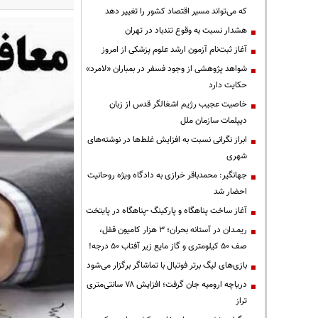
که می‌تواند مسیر اقتصاد کشور را تغییر دهد
هشدار نسبت به وقوع تندباد در تهران
آغاز ثبت‌نام آزمون ارشد علوم پزشکی از امروز
شواهد پژوهشی از وجود فسفر در بمباران «لامرد»
حکایت دارد
خاصیت عجیب رژیم اشغالگر قدس از زبان
دیپلمات سازمان ملل
ابراز نگرانی نسبت به افزایش غلط‌ها در نوشته‌های
شهری
جهانگیر: محمدباقر خرازی به دادگاه ویژه روحانیت
احضار شد
آغاز ساخت پناهگاه و پارکینگ -پناهگاه در پایتخت
ریمـدان در آستانه بحران؛ ۳ هزار کامیون قفل،
صف ۵۰ کیلومتری و گاز مایع زیر آفتاب ۵۰ درجه!
بازی‌های لیگ برتر فوتبال با تماشاگر برگزار می‌شود
دریاچه ارومیه جان گرفت؛ افزایش ۷۸ سانتی‌متری
تراز