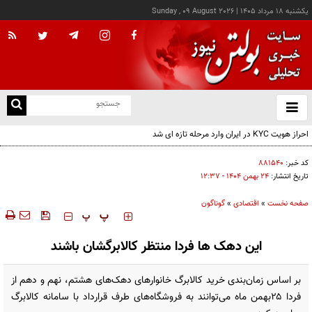
يکشنبه ۱۸ مرداد ۱۴۰۵
|
Sunday , 09 August 2026
از
و
ته
احراز هویت KYC در ایران وارد مرحله تازه ای شد
ن
نو
کد خبر:
۸۸۱۵۴۰
تاریخ انتشار:
۲۴ بهمن ۱۴۰۴ - ۱۲:۳۷
صفحه نخست
»
اقتصادی
»
گوناگون
‍‍‍ پ
پ
این دهک ها فردا منتظر کالابرگشان باشند
بر اساس زمان‌بندی خرید کالابرگ خانوارهای دهک‌های هشتم، نهم و دهم از
فردا ۲۵بهمن ماه می‌توانند به فروشگاه‌های طرف قرارداد با سامانه کالابرگ