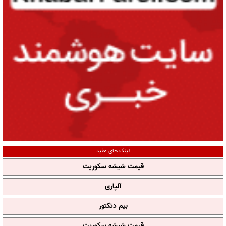
لینک های مفید
قیمت شیشه سکوریت
آلپاری
بیم دتکتور