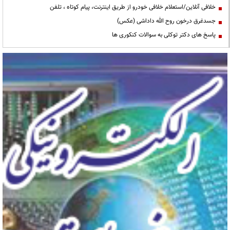
خلافی آنلاین/استعلام خلافی خودرو از طریق اینترنت، پیام کوتاه ، تلفن
جسدغرق درخون روح الله داداشی (عکس)
پاسخ های دکتر توکلی به سوالات کنکوری ها