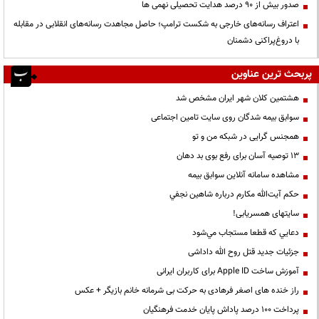
صدور بیش از ۹۰ درصد هدایت تحصیلی نهمی ها
اعتراف رسانه‌های خارجی به شکست ترامپ؛ حاصل مجاهدت رسانه‌های انقلابی در مقابله
با دروغ‌پراکنی دشمنان
پربحث ترین عناوین
هشتمین کلان شهر ایران مشخص شد
سوابق بیمه شدگان روی سایت تامین اجتماعی
همجنس گرایی در شبکه من و تو
13 توصیه آسان برای رفع بوی بد دهان
مشاهده سامانه آنلاين سوابق بیمه
حكم آيت‌الله مكارم درباره شاهين نجفي
سایتهای همسریابی!
دعايي كه قطعا مستجاب مي‌شود
جزئیات جدید قتل روح الله داداشی
آموزش ساخت Apple ID برای کاربران ایرانی
راز خنده های اصغر فرهادی به حرکت بی شرمانه خانم بازیگر + عکس
پرداخت ۱۰۰ درصد پاداش پایان خدمت فرهنگیان