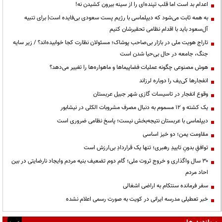
اعدام بد است اما قلب تپنده‌ای را از سینه بیرون کشیدن نه!
به همه ثابت می‌شود که دیپلماسی با رژیم پست سعودی بی‌فایده است| برای تنبیه
آل‌سعود باید با اقدام نظامی تحقیرشان کنیم
تاراج هویت ملی در بازار بی‌صاحب پوشاک؛ مسئولان نظارت کجا خوابیده‌اند؟ / زیر سایه
جنگ، جامعه در حال بی‌حیا شدن است
هوش مصنوعی چگونه عملیات فضاپیماها و ماهواره‌ها را تغییر می‌دهد؟
انفجارها کی‌یف را دوباره لرزاند
وقوع انفجار در تاسیسات گازی شهر جبیل عربستان
یک کشته و ۱۲ مسموم به دنبال مصرف مشروبات الکلی در نیشابور
دیپلماسی با عربستان نتیجه‌بخش نیست؛ پاسخ نظامی ضروری است
مقاومت یمن؛ دو خیز اساسی
توافقِ بدونِ تاییدِ رهبری؛ تنها یک قراردادِ بی‌ارزش است
۳۰ سال واگذاری و خروج ثروت ملی؛ گام دوم تضعیف بنیه مردم وایجاد نارضایتی در بین
احاد مردم
سفر فرمانده سنتکام به اراضی اشغالی
خبر تعطیلی مدرسه ایرانی در کویت به صورت رسمی اعلام نشده