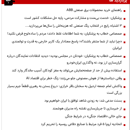
پربازدید ها
راهنمای خرید محصولات برق صنعتی ABB
پزشکیان: خدمت بی‌منت و مشارکت مردمی، پایه حل مشکلات کشور است
3 اشتباه رایج در انتخاب رنگ صنعتی که هزینه‌اش را سال‌ها می‌پردازید...
صمصامی خطاب به پزشکیان: به شما اطلاعات غلط دادند؛ مردم را ساده‌لوح فرض نکنید!
«چرا نباید از شما متنفر باشند؟»؛ پاسخ معنادار یک کاربر خارجی به قدرت و توانمندی
ایرانیان
صمصامی خطاب به پزشکیان: خودتان در مجلس بودید؛ دیدید انتقادات نمایندگان درباره
گران‌سازی ارز بود، نه واگذاری ایران‌خودرو
استفاده بیش از حد از صفحه‌نمایش می‌تواند به مغز کودکان آسیب ماندگار وارد کند
وقتی دیتاسنترها از هوش مصنوعی جلو می‌زنند؛ زنگ خطر برای اقتصاد AI
واکنش امام جمعه اردبیل به سخنان باقر خرازی: دروغ بستن به رهبری قطعاً جرم بسیار
بزرگی است
بسنت مدعی شد: به زودی شاهد توافق با ایران خواهیم بود
از خبرسازی تا جریان‌سازی نقشه راه مدیران هوشمند
جای خالی «اقتصاد جنگی» در شرایط جنگی
اتحادیه اروپا ۵ فرد مرتبط با صنایع دفاعی روسیه را تحریم کرد