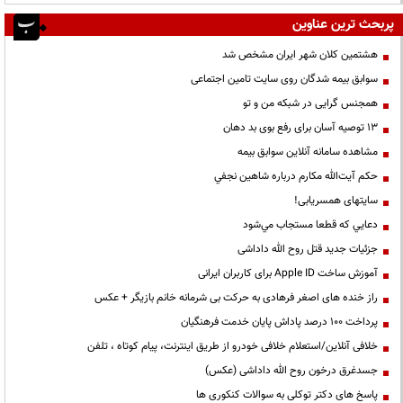
پربحث ترین عناوین
هشتمین کلان شهر ایران مشخص شد
سوابق بیمه شدگان روی سایت تامین اجتماعی
همجنس گرایی در شبکه من و تو
13 توصیه آسان برای رفع بوی بد دهان
مشاهده سامانه آنلاين سوابق بیمه
حكم آيت‌الله مكارم درباره شاهين نجفي
سایتهای همسریابی!
دعايي كه قطعا مستجاب مي‌شود
جزئیات جدید قتل روح الله داداشی
آموزش ساخت Apple ID برای کاربران ایرانی
راز خنده های اصغر فرهادی به حرکت بی شرمانه خانم بازیگر + عکس
پرداخت ۱۰۰ درصد پاداش پایان خدمت فرهنگیان
خلافی آنلاین/استعلام خلافی خودرو از طریق اینترنت، پیام کوتاه ، تلفن
جسدغرق درخون روح الله داداشی (عکس)
پاسخ های دکتر توکلی به سوالات کنکوری ها