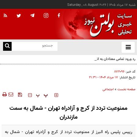
شنبه ۱۷ مرداد ۱۴۰۵
|
Saturday , 08 August 2026
از
و
ته
رد ورود تمامی معتادان به اتاق‌های مدیریت مصرف؛ شرایط خاص پذیرش
ن
نو
کد خبر:
۸۷۲۰۹۶
تاریخ انتشار:
۱۷ مرداد ۱۴۰۴ - ۲۱:۳۱
صفحه نخست
»
اجتماعی
‍‍‍ پ
پ
ممنوعیت تردد از کرج و آزادراه تهران - شمال به سمت
مازندران
رییس پلیس راه البرز از ممنوعیت تردد از کرج و آزادراه تهران - شمال به