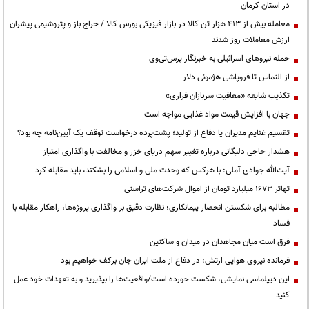
در استان کرمان
معامله بیش از ۴۱۳ هزار تن کالا در بازار فیزیکی بورس کالا / حراج باز و پتروشیمی پیشران
ارزش معاملات روز شدند
حمله نیروهای اسرائیلی به خبرنگار پرس‌تی‌وی
از التماس تا فروپاشی هژمونی دلار
تکذیب شایعه «معافیت سربازان فراری»
جهان با افزایش قیمت مواد غذایی مواجه است
تقسیم غنایم مدیران یا دفاع از تولید؛ پشت‌پرده درخواست توقف یک آیین‌نامه چه بود؟
هشدار حاجی دلیگانی درباره تغییر سهم دریای خزر و مخالفت با واگذاری امتیاز
آیت‌الله جوادی آملی: با هرکس که وحدت ملی و اسلامی را بشکند، باید مقابله کرد
تهاتر ۱۶۷۳ میلیارد تومان از اموال شرکت‌های تراستی
مطالبه برای شکستن انحصار پیمانکاری؛ نظارت دقیق بر واگذاری پروژه‌ها، راهکار مقابله با
فساد
فرق است میان مجاهدان در میدان و ساکتین
فرمانده نیروی هوایی ارتش: در دفاع از ملت ایران جان برکف خواهیم بود
این دیپلماسی نمایشی، شکست خورده است/واقعیت‌ها را بپذیرید و به تعهدات خود عمل
کنید