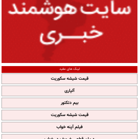
لینک های مفید
قیمت شیشه سکوریت
آلپاری
بیم دتکتور
قیمت شیشه سکوریت
فیلم آپنه خواب