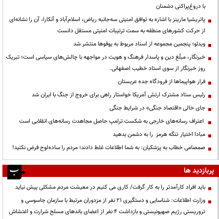
با دروغ‌پراکنی دشمنان
پاتریشیا مارینز با اشاره به توافق امنیتی سه‌جانبه ریاض، اسلام‌آباد و آنکارا، آن را نشانه‌ای
از حرکت کشورهای منطقه به سمت ترتیبات امنیتی مستقل دانست
ویدئو؛ پنجمین مجموعه از اسناد مربوط به یوفوها منتشر شد
خبرنگار، مبلّغ دین و پاسدار فرهنگ و هویت در مواجهه با چالش‌های سیاسی است؛ تبریک
روز خبرنگار از سوی استاد خطیب اصفهانی.
فرار هواپیماها از فرودگاه جده عربستان
رئیس ستاد مشترک ارتش آمریکا خواستار راهی برای خروج از جنگ با ایران شد
جای خالی «اقتصاد جنگی» در شرایط جنگی
اعتراف رسانه‌های خارجی به شکست ترامپ حاصل مجاهدت رسانه‌های انقلابی است
مبادا اختیار تنگه هرمز را به دشمن بدهید
صمصامی خطاب به پزشکیان: به شما اطلاعات غلط دادند؛ مردم را ساده‌لوح فرض نکنید!
پربازدید ها
باید افراد کارآمدتر را به کار گرفت/ کاری می کنیم در معیشت مردم مشکلی پیش نیاید
وزارت اطلاعات: شناسایی و دستگیری ۲۱ نفر از مزدوران مرتبط با سازمان جاسوسی و
تروریستی رژیم صهیونیستی و بازداشت ۴ نفر از اعضای باندهای مسلح شرارت و اغتشاش