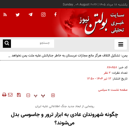
يکشنبه ۱۸ مرداد ۱۴۰۵
|
Sunday , 09 August 2026
از
و
ته
یمن: تشکیل ائتلاف هرگز مانع مجازات عربستان به خاطر جنایاتش علیه ملت یمن نخواهد شد
ن
نو
کد خبر:
۸۷۰۶۵۸
تعداد نظرات:
۲ نظر
تاریخ انتشار:
۱۲ تير ۱۴۰۴ - ۱۲:۵۰
صفحه نخست
»
سیاسی
‍‍‍ پ
پ
رونمایی از ابعاد جدید جنگ اطلاعاتی علیه ایران
چگونه شهروندان عادی به ابزار ترور و جاسوسی بدل
می‌شوند؟