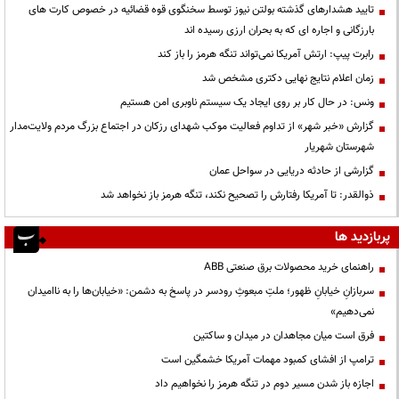
تایید هشدارهای گذشته بولتن نیوز توسط سخنگوی قوه قضائیه در خصوص کارت های
بارزگانی و اجاره ای که به بحران ارزی رسیده اند
رابرت پیپ: ارتش آمریکا نمی‌تواند تنگه هرمز را باز کند
زمان اعلام نتایج نهایی دکتری مشخص شد
ونس: در حال کار بر روی ایجاد یک سیستم ناوبری امن هستیم
گزارش «خبر شهر» از تداوم فعالیت موکب شهدای رزکان در اجتماع بزرگ مردم ولایت‌مدار
شهرستان شهریار
گزارشی از حادثه دریایی در سواحل عمان
ذوالقدر: تا آمریکا رفتارش را تصحیح نکند، تنگه هرمز باز نخواهد شد
پربازدید ها
راهنمای خرید محصولات برق صنعتی ABB
سربازانِ خیابانِ ظهور؛ ملتِ مبعوثِ رودسر در پاسخ به دشمن: «خیابان‌ها را به ناامیدان
نمی‌دهیم»
فرق است میان مجاهدان در میدان و ساکتین
ترامپ از افشای کمبود مهمات آمریکا خشمگین است
اجازه باز شدن مسیر دوم در تنگه هرمز را نخواهیم داد