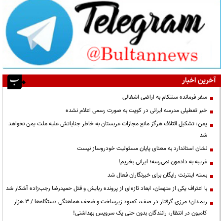
آخرین اخبار
سفر فرمانده سنتکام به اراضی اشغالی
خبر تعطیلی مدرسه ایرانی در کویت به صورت رسمی اعلام نشده
یمن: تشکیل ائتلاف هرگز مانع مجازات عربستان به خاطر جنایاتش علیه ملت یمن نخواهد
شد
نشان استاندارد به معنای پایان مسئولیت خودروساز نیست
غریبه به دادمون نمی‌رسه؛ ایرانی بخریم!
بسته اینترنت رایگان برای خبرنگاران فعال شد
با اعتراف یکی از متهمان، ابعاد تازه‌ای از پرونده ربایش و قتل حمیدرضا رجب‌زاده آشکار شد
ریمـدان؛ مرزی گرفتار در صف، کمبود زیرساخت و ضعف هماهنگی دستگاه‌ها / ۳ هزار
کامیون در انتظار، رانندگان بدون حتی یک سرویس بهداشتی!