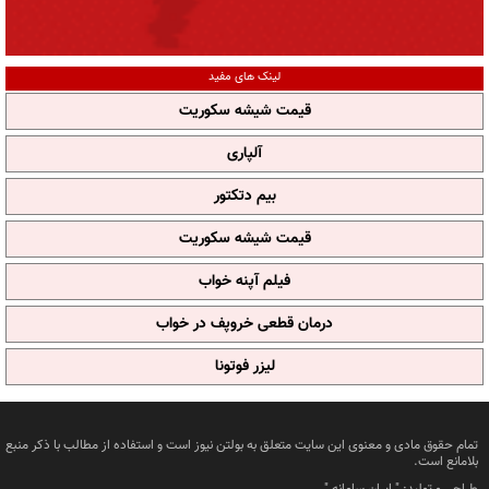
لینک های مفید
قیمت شیشه سکوریت
آلپاری
بیم دتکتور
قیمت شیشه سکوریت
فیلم آپنه خواب
درمان قطعی خروپف در خواب
لیزر فوتونا
تمام حقوق مادی و معنوی این سایت متعلق به بولتن نیوز است و استفاده از مطالب با ذکر منبع
بلامانع است.