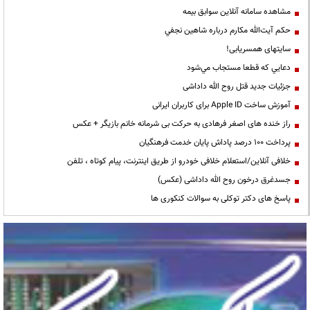
مشاهده سامانه آنلاين سوابق بیمه
حكم آيت‌الله مكارم درباره شاهين نجفي
سایتهای همسریابی!
دعايي كه قطعا مستجاب مي‌شود
جزئیات جدید قتل روح الله داداشی
آموزش ساخت Apple ID برای کاربران ایرانی
راز خنده های اصغر فرهادی به حرکت بی شرمانه خانم بازیگر + عکس
پرداخت ۱۰۰ درصد پاداش پایان خدمت فرهنگیان
خلافی آنلاین/استعلام خلافی خودرو از طریق اینترنت، پیام کوتاه ، تلفن
جسدغرق درخون روح الله داداشی (عکس)
پاسخ های دکتر توکلی به سوالات کنکوری ها