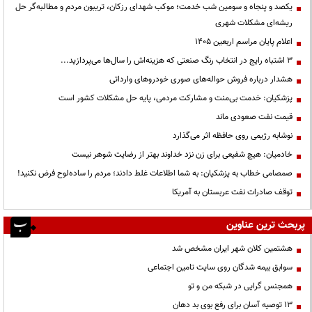
یکصد و پنجاه و سومین شب خدمت؛ موکب شهدای رزکان، تریبون مردم و مطالبه‌گر حل
ریشه‌ای مشکلات شهری
اعلام پایان مراسم اربعین ۱۴۰۵
3 اشتباه رایج در انتخاب رنگ صنعتی که هزینه‌اش را سال‌ها می‌پردازید...
هشدار درباره فروش حواله‌های صوری خودروهای وارداتی
پزشکیان: خدمت بی‌منت و مشارکت مردمی، پایه حل مشکلات کشور است
قیمت نفت صعودی ماند
نوشابه رژیمی روی حافظه اثر می‌گذارد
خادمیان: هیچ شفیعی برای زن نزد خداوند بهتر از رضایت شوهر نیست
صمصامی خطاب به پزشکیان: به شما اطلاعات غلط دادند؛ مردم را ساده‌لوح فرض نکنید!
توقف صادرات نفت عربستان به آمریکا
پربحث ترین عناوین
هشتمین کلان شهر ایران مشخص شد
سوابق بیمه شدگان روی سایت تامین اجتماعی
همجنس گرایی در شبکه من و تو
13 توصیه آسان برای رفع بوی بد دهان