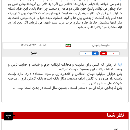
چقدر می خواهد یاد فیلم اخراجی ها افتادم این افراد به دلار می فروشند وطن شون رو
حالا چطور می توانند پاسخ خون طفل دو ماهه رو بدهند چرا اصلا باید با این افراد شبکه
ها ارتباط بر قرار کرد دلار خوبه ولی نه به قیمت فروختن مردم ت کشورت پرپر شدن یک
عده ادم باید گذشت از بعضی پول ها و گرنه خسارت دیده دنیا و اخرت میشی لعنت به
فقر اینها بیشترش بخاطر فقره نداری برادر عزیز سید شهدا می فرماید اگر دین ندارید
ازاده باشید مرد باشید نامرد نباشید
علیرضا رضوان
|
|
۱۸:۲۵ - ۱۴۰۴/۰۴/۱۲
پاسخ
0
0
تا زمانی که کسی برای عقوبت و مجازات ارتکاب جرم و خیانت و جنایت ترس و
واهمه نداشته باشد، این وضعیت درست نمیشود.
یارو هزاران میلیارد تومان اختلاس و کلاهبردازی و سوء استفاده دارد، دارد راست
راست راه میرود و به کارش ادامه میدهد، مثال بانک آینده، بانک گردش گری ، صاحب
شرکت های حمل و نقل و......
یارو قاچاقچی حرفه ای مواد مخدر است ، چندین سال است در زندان است! و.......
نظر شما
نام