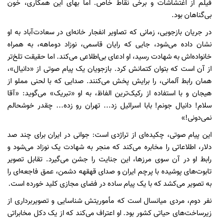
فیلم از اغتشاشات و برخی نقاط خاص. اما بهای این همکاری، خون
بی‌گناهان بود.
در جریان بازجویی، زمانی که تصاویر انفجار خانه‌ای در سعادت‌آباد به او
نشان داده می‌شود، جایی که رایان قاسمی، نوزاد دوماهه، به همراه
خانواده‌اش به شهادت رسید، او ادعای بی‌اطلاعی می‌کند. اما حقیقت تلخ‌تر
از آن است که بتوان کتمانش کرد. بازجویان یک پیام صوتی از «دانیال»،
همان رابط آلمانی، را برایش پخش می‌کنند. صدایی که با لحنی مملو از
هیجان و با استفاده از رکیک‌ترین الفاظ، به او «تبریک» می‌گوید: «آقا
سلام! دانیال جونم! بابا اسرائیل زد... تهران رو زده... چقدر خوشحالم
نمی‌دونی!»
این پیام صوتی، چکیده‌ای از تراژدی است: جوانی در ایران برای چند صد
دلار، اطلاعاتی را مخابره می‌کند که منجر به شهادت یک نوزاد می‌شود و
رابط او در آن سوی مرزها، این جنایت را جشن می‌گیرد. تقابل تصویر
تابوت‌های پوشیده با پرچم ایران و صدای قهقهه دشمن، عمق فاجعه‌ای را
به تصویر می‌کشد که با یک پیام ساده در فضای مجازی کلید خورده است.
نفر دوم، مردی میانسال است که مأموریتش شناسایی و تصویربرداری از
زیرساخت‌های حیاتی کشور بود. او اعتراف می‌کند که از یک دکل مخابراتی