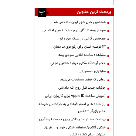
پربحث ترین عناوین
هشتمین کلان شهر ایران مشخص شد
سوابق بیمه شدگان روی سایت تامین اجتماعی
همجنس گرایی در شبکه من و تو
13 توصیه آسان برای رفع بوی بد دهان
مشاهده سامانه آنلاين سوابق بیمه
حكم آيت‌الله مكارم درباره شاهين نجفي
سایتهای همسریابی!
دعايي كه قطعا مستجاب مي‌شود
جزئیات جدید قتل روح الله داداشی
آموزش ساخت Apple ID برای کاربران ایرانی
راز خنده های اصغر فرهادی به حرکت بی شرمانه
خانم بازیگر + عکس
پرداخت ۱۰۰ درصد پاداش پایان خدمت فرهنگیان
خلافی آنلاین/استعلام خلافی خودرو از طریق
اینترنت، پیام کوتاه ، تلفن