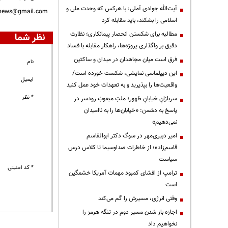
آیت‌الله جوادی آملی: با هرکس که وحدت ملی و
nnews@gmail.com
اسلامی را بشکند، باید مقابله کرد
مطالبه برای شکستن انحصار پیمانکاری؛ نظارت
نظر شما
دقیق بر واگذاری پروژه‌ها، راهکار مقابله با فساد
فرق است میان مجاهدان در میدان و ساکتین
نام
این دیپلماسی نمایشی، شکست خورده است/
ایمیل
واقعیت‌ها را بپذیرید و به تعهدات خود عمل کنید
* نظر
سربازانِ خیابانِ ظهور؛ ملتِ مبعوثِ رودسر در
پاسخ به دشمن: «خیابان‌ها را به ناامیدان
نمی‌دهیم»
امیر دبیری‌مهر در سوگ دکتر ابوالقاسم
قاسم‌زاده؛ از خاطرات صداوسیما تا کلاس درس
سیاست
* کد امنیتی
ترامپ از افشای کمبود مهمات آمریکا خشمگین
است
وقتی انرژی، مسیرش را گم می‌کند
اجازه باز شدن مسیر دوم در تنگه هرمز را
نخواهیم داد