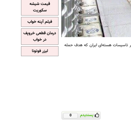
قیمت شیشه
سکوریت
فیلم آپنه خواب
درمان قطعی خروپف
در خواب
 در تاسیسات هسته‌ای ایران که هدف حمله
لیزر فوتونا
پسندیدم
0