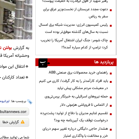
رهبر شهید از افول ابرقدرت به حقیقت پیوست؟
دعوت مجدد عربستان از نخست‌وزیر عراق برای
سفر به ریاض
رئیس کمیسیون انرژی: مدیریت شبکه برق امسال
نسبت به سال‌های گذشته موفق‌تر بوده است
چاک شومر: جنگ ایران اشتغال آمریکا را تخریب
به گزارش
بولتن نی
کرد؛ ترامپ از کدام سیاره آمده؟!
وحشیانه آمریکا ق
پربازدید ها
🔹️انتقال این موا
راهنمای خرید محصولات برق صنعتی ABB
🔹️تعداد کارکنان
باید افراد کارآمدتر را به کار گرفت/ کاری می کنیم
در معیشت مردم مشکلی پیش نیاید
حمله نیروهای اسرائیلی به خبرنگار پرس‌تی‌وی
برچسب ها:
اورانیوم
از التماس تا فروپاشی هژمونی دلار
تقسیم غنایم مدیران یا دفاع از تولید؛ پشت‌پرده
درخواست توقف یک آیین‌نامه چه بود؟
گزارش خطا
هشدار حاجی دلیگانی درباره تغییر سهم دریای
خزر و مخالفت با واگذاری امتیاز
شما می توانید مطالب 