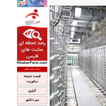
لینک های مفید
قیمت شیشه
سکوریت
آلپاری
بیم دتکتور