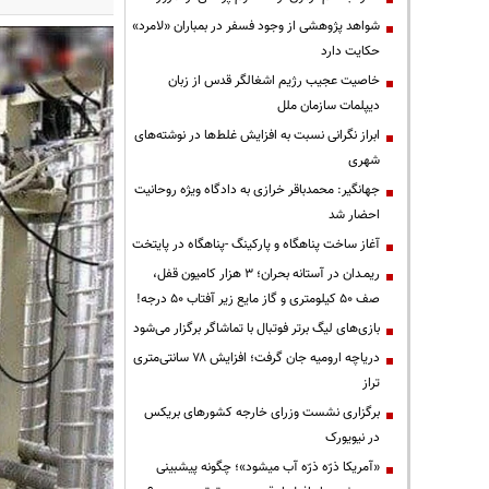
شواهد پژوهشی از وجود فسفر در بمباران «لامرد»
حکایت دارد
خاصیت عجیب رژیم اشغالگر قدس از زبان
دیپلمات سازمان ملل
ابراز نگرانی نسبت به افزایش غلط‌ها در نوشته‌های
شهری
جهانگیر: محمدباقر خرازی به دادگاه ویژه روحانیت
احضار شد
آغاز ساخت پناهگاه و پارکینگ -پناهگاه در پایتخت
ریمـدان در آستانه بحران؛ ۳ هزار کامیون قفل،
صف ۵۰ کیلومتری و گاز مایع زیر آفتاب ۵۰ درجه!
بازی‌های لیگ برتر فوتبال با تماشاگر برگزار می‌شود
دریاچه ارومیه جان گرفت؛ افزایش ۷۸ سانتی‌متری
تراز
برگزاری نشست وزرای خارجه کشورهای بریکس
در نیویورک
«آمریکا ذرّه ذرّه آب میشود»؛ چگونه پیشبینی