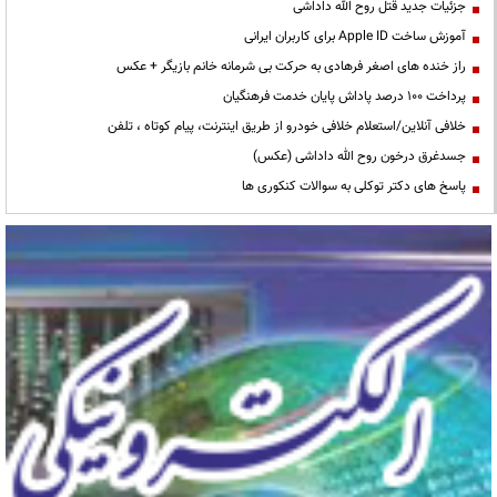
جزئیات جدید قتل روح الله داداشی
آموزش ساخت Apple ID برای کاربران ایرانی
راز خنده های اصغر فرهادی به حرکت بی شرمانه خانم بازیگر + عکس
پرداخت ۱۰۰ درصد پاداش پایان خدمت فرهنگیان
خلافی آنلاین/استعلام خلافی خودرو از طریق اینترنت، پیام کوتاه ، تلفن
جسدغرق درخون روح الله داداشی (عکس)
پاسخ های دکتر توکلی به سوالات کنکوری ها