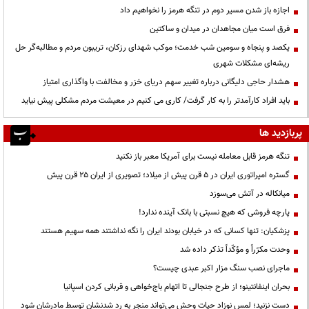
اجازه باز شدن مسیر دوم در تنگه هرمز را نخواهیم داد
فرق است میان مجاهدان در میدان و ساکتین
یکصد و پنجاه و سومین شب خدمت؛ موکب شهدای رزکان، تریبون مردم و مطالبه‌گر حل
ریشه‌ای مشکلات شهری
هشدار حاجی دلیگانی درباره تغییر سهم دریای خزر و مخالفت با واگذاری امتیاز
باید افراد کارآمدتر را به کار گرفت/ کاری می کنیم در معیشت مردم مشکلی پیش نیاید
پربازدید ها
تنگه هرمز قابل معامله نیست برای آمریکا معبر باز نکنید
گستره امپراتوری ایران در ۵ قرن پیش از میلاد؛ تصویری از ایران ۲۵ قرن پیش
میانکاله در آتش می‌سوزد
پارچه فروشی که هیچ نسبتی با بانک آینده ندارد!
پزشکیان: تنها کسانی که در خیابان بودند ایران را نگه نداشتند همه سهیم هستند
وحدت مکرّراً و مؤکّداً تذکر داده شد
ماجرای نصب سنگ مزار اکبر عبدی چیست؟
بحران اینفانتینو؛ از طرح جنجالی تا اتهام باج‌خواهی و قربانی کردن اسپانیا
دست نزنید؛ لمس نوزاد حیات وحش می‌تواند منجر به رد شدنشان توسط مادرشان شود