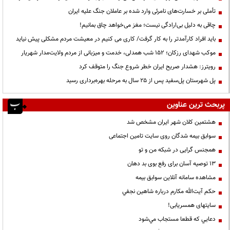
تأملی بر خسارت‌های نامرئی وارد شده بر عاملان جنگ علیه ایران
چاقی به دلیل بی‌ارادگی نیست؛ مغز می‌خواهد چاق بمانیم!
باید افراد کارآمدتر را به کار گرفت/ کاری می کنیم در معیشت مردم مشکلی پیش نیاید
موکب شهدای رزکان؛ ۱۵۲ شب همدلی، خدمت و میزبانی از مردم ولایت‌مدار شهریار
رویترز: هشدار صریح ایران خطر شروع جنگ را متوقف کرد
پل شهرستان پل‌سفید پس از ۲۵ سال به مرحله بهره‌برداری رسید
پربحث ترین عناوین
هشتمین کلان شهر ایران مشخص شد
سوابق بیمه شدگان روی سایت تامین اجتماعی
همجنس گرایی در شبکه من و تو
13 توصیه آسان برای رفع بوی بد دهان
مشاهده سامانه آنلاين سوابق بیمه
حكم آيت‌الله مكارم درباره شاهين نجفي
سایتهای همسریابی!
دعايي كه قطعا مستجاب مي‌شود