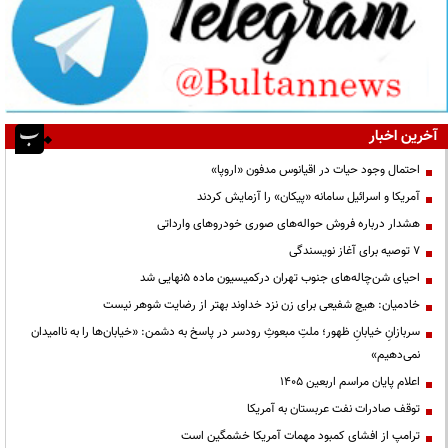
آخرین اخبار
احتمال وجود حیات در اقیانوس مدفون «اروپا»
آمریکا و اسرائیل سامانه «پیکان» را آزمایش کردند
هشدار درباره فروش حواله‌های صوری خودروهای وارداتی
۷ توصیه برای آغاز نویسندگی
احیای شن‌چاله‌های جنوب تهران درکمیسیون ماده ۵نهایی شد
خادمیان: هیچ شفیعی برای زن نزد خداوند بهتر از رضایت شوهر نیست
سربازانِ خیابانِ ظهور؛ ملتِ مبعوثِ رودسر در پاسخ به دشمن: «خیابان‌ها را به ناامیدان
نمی‌دهیم»
اعلام پایان مراسم اربعین ۱۴۰۵
توقف صادرات نفت عربستان به آمریکا
ترامپ از افشای کمبود مهمات آمریکا خشمگین است