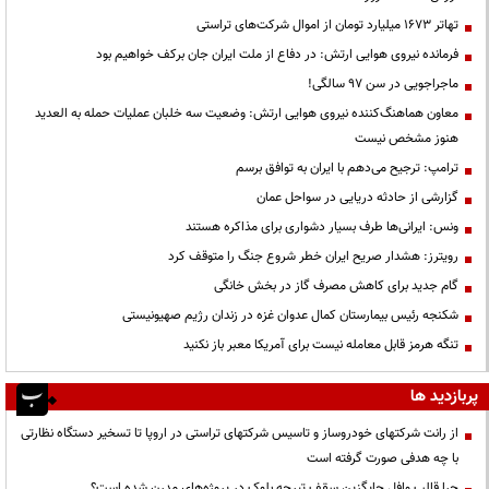
تهاتر ۱۶۷۳ میلیارد تومان از اموال شرکت‌های تراستی
فرمانده نیروی هوایی ارتش: در دفاع از ملت ایران جان برکف خواهیم بود
ماجراجویی در سن ۹۷ سالگی!
معاون هماهنگ‌کننده نیروی هوایی ارتش: وضعیت سه خلبان عملیات حمله به العدید
هنوز مشخص نیست
ترامپ: ترجیح می‌دهم با ایران به توافق برسم
گزارشی از حادثه دریایی در سواحل عمان
ونس: ایرانی‌ها طرف بسیار دشواری برای مذاکره هستند
رویترز: هشدار صریح ایران خطر شروع جنگ را متوقف کرد
گام جدید برای کاهش مصرف گاز در بخش خانگی
شکنجه رئیس بیمارستان کمال عدوان غزه در زندان رژیم صهیونیستی
تنگه هرمز قابل معامله نیست برای آمریکا معبر باز نکنید
پربازدید ها
از رانت‌ شرکتهای خودروساز و تاسیس شرکتهای تراستی در اروپا تا تسخیر دستگاه نظارتی
با چه هدفی صورت گرفته است
چرا قالب وافل جایگزین سقف تیرچه بلوک در پروژه‌های مدرن شده است؟