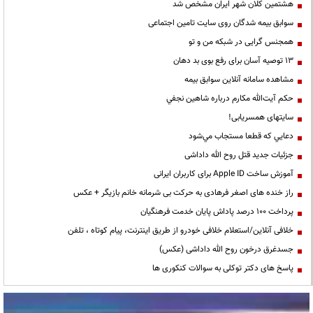
هشتمین کلان شهر ایران مشخص شد
سوابق بیمه شدگان روی سایت تامین اجتماعی
همجنس گرایی در شبکه من و تو
13 توصیه آسان برای رفع بوی بد دهان
مشاهده سامانه آنلاين سوابق بیمه
حكم آيت‌الله مكارم درباره شاهين نجفي
سایتهای همسریابی!
دعايي كه قطعا مستجاب مي‌شود
جزئیات جدید قتل روح الله داداشی
آموزش ساخت Apple ID برای کاربران ایرانی
راز خنده های اصغر فرهادی به حرکت بی شرمانه خانم بازیگر + عکس
پرداخت ۱۰۰ درصد پاداش پایان خدمت فرهنگیان
خلافی آنلاین/استعلام خلافی خودرو از طریق اینترنت، پیام کوتاه ، تلفن
جسدغرق درخون روح الله داداشی (عکس)
پاسخ های دکتر توکلی به سوالات کنکوری ها