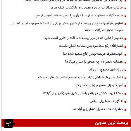
جزئیات مذاکرات ایران و عمان برای بازگشایی تنگه هرمز
هزینه گزاف، دستاورد صفر؛ برگه رأی، پاسخی به ماجراجویی ترامپ
تعارض قوانین؛ مانع پنهان سنددار شدن بخش بزرگی از املاک/ ضرورت تجدیدنظر در
ضوابط احراز تصرفات مالکانه
تخم‌مرغ‌هایی که در مرز پوسیدند تا اقتدار اداری اثبات شود
انصارالله: رفع محاصره یمن مطالبه اصلی ماست
خودتحقیرها عریضه‌نویس کاخ سفید شده‌اند!
عملیات «نصر ۷» چه هدفی را دنبال می‌کرد؟
زلزله شهر یاسوج را لرزاند
تشخیص روان‌شناختی ترامپ: «او تجسم خالص شیطان است!»
آمریکا ویزای سفیر برزیل را باطل کرد
۴۵۰۰ فروند کشتی در بنادر باهنر و شرق هرمزگان پهلو گرفتند
۲ گزینه صنعا برای ریاض
صادرات ۱۵ محصول کشاورزی آزاد شد
پربحث ترین عناوین