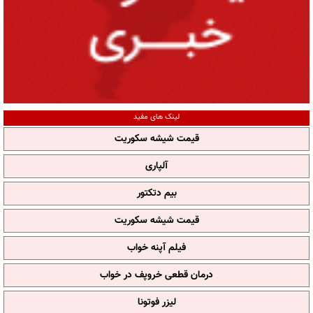
لینک های مفید
قیمت شیشه سکوریت
آلپاری
بیم دتکتور
قیمت شیشه سکوریت
فیلم آپنه خواب
درمان قطعی خروپف در خواب
لیزر فوتونا