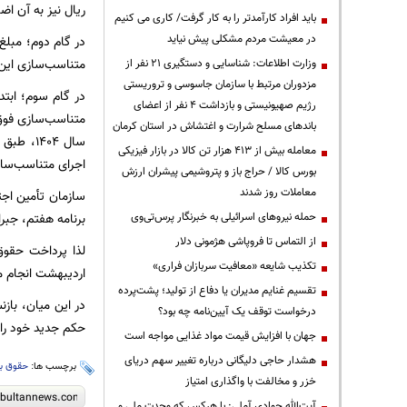
ریال نیز به آن ا
باید افراد کارآمدتر را به کار گرفت/ کاری می کنیم
در معیشت مردم مشکلی پیش نیاید
متناسب‌سازی‌ این
وزارت اطلاعات: شناسایی و دستگیری ۲۱ نفر از
مزدوران مرتبط با سازمان جاسوسی و تروریستی
رژیم صهیونیستی و بازداشت ۴ نفر از اعضای
باندهای مسلح شرارت و اغتشاش در استان کرمان
معامله بیش از ۴۱۳ هزار تن کالا در بازار فیزیکی
اجرای متناسب‌سا
بورس کالا / حراج باز و پتروشیمی پیشران ارزش
معاملات روز شدند
حمله نیروهای اسرائیلی به خبرنگار پرس‌تی‌وی
برنامه هفتم، جبران ۹۰ درصد افت ضریب مستمری نسبت به حداقل دستمزد زمان برقراری آن 
از التماس تا فروپاشی هژمونی دلار
تکذیب شایعه «معافیت سربازان فراری»
اردیبهشت انجام م
تقسیم غنایم مدیران یا دفاع از تولید؛ پشت‌پرده
درخواست توقف یک آیین‌نامه چه بود؟
حکم جدید خود را 
جهان با افزایش قیمت مواد غذایی مواجه است
هشدار حاجی دلیگانی درباره تغییر سهم دریای
برچسب ها:
حقوق ب
خزر و مخالفت با واگذاری امتیاز
آیت‌الله جوادی آملی: با هرکس که وحدت ملی و