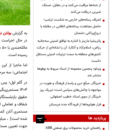
از شته‌ها مراقبت می‌کنند و در مقابل، عسلک
شیرین دریافت می‌کنند
اعتراف رسانه‌های خارجی به شکست ترامپ؛
حاصل مجاهدت رسانه‌های انقلابی در مقابله با
به گزارش
بولتن نی
دروغ‌پراکنی دشمنان
پاتریشیا مارینز با اشاره به توافق امنیتی سه‌جانبه
ریاض، اسلام‌آباد و آنکارا، آن را نشانه‌ای از حرکت
کشورهای منطقه به سمت ترتیبات امنیتی مستقل
رسیده است.
دانست
اما ماجرا از ا
ویدئو؛ پنجمین مجموعه از اسناد مربوط به یوفوها
اجتماعی؛ سه مرحله، افزایش مبلغ مستمری سالا
منتشر شد
خبرنگار، مبلّغ دین و پاسدار فرهنگ و هویت در
۱۴۰۴ مستمری‌
مواجهه با چالش‌های سیاسی است؛ تبریک روز
حقوق بازنشستگان 
خبرنگار از سوی استاد خطیب اصفهانی.
شفاف و تعاملی ا
فرار هواپیماها از فرودگاه جده عربستان
پربازدید ها
راهنمای خرید محصولات برق صنعتی ABB