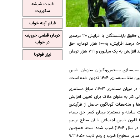
قیمت شیشه
سکوریت
فیلم آپنه خواب
به نقل از ایسنا، در راستای اجرای برنامه هفتم توسعه، مرحله دوم متناسب‌سازی حقوق بازنشستگان با افزایش ۳۰ درصدی
درمان قطعی خروپف
در خواب
در حال اجراست و علاوه بر این، طبق اعلام سازمان تامین اجتماعی، بن معیشت بازنشستگان با ۵۰ درصد افزایش، به۶۰۰ هزار تومان، حق
عائله‌مندی با ۵۰ درصد افزایش به دو میلیون و ۱۰۰ هزار تومان و حق اولاد (به‌ازای هر فرزند) با ۱۰۰ درصد افزایش به یک میلیون و ۷۱۹ هزار تومان
لیزر فوتونا
ب‌سازی مستمری‌بگیران سازمان تامین
در گام اول؛ پس از اعمال ماده ۹۶ قانون تامین اجتماعی (افزایش سالیانه با تصویب هیات وزیران) در میزان مستمری ۱۴۰۳، مبلغ مستمری
 کار به عنوان ملاک برای تعیین افزایش
ها و ملاحظات گوناگون حاصل از فرآیندی
ت سابقه و دستمزد مبنای کسر حق بیمه،
مستمری آنان کمتر از حداقل دستمزد مصوب شورای عالی کار در سال برقراری بوده و مطابق ماده ۱۱۱ قانون تامین اجتماعی تا آن سطح ترمیم
شده است) ، مبلغ مستمری ۱۴۰۳ در عدد ۱.۴۵ (۴۵ درصد میزان افزایش حقوق حداقل‌بگیران و کمتر در سال ۱۴۰۴) ضرب شده است. همچنین
جهت تعیین مستمری سایر سطوح، مبلغ مستمری ۱۴۰۳ در عدد ۱.۳۲ (میزان افزایش حقوق امسال سایر سطوح) ضرب و رقم ثابت ۹.۳۱۶.۵۰