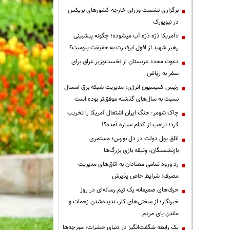
برگزاری نشست وزرای خارجه کشورهای بریکس
در نیویورک
«آمریکا ذرّه ذرّه آب میشود»؛ چگونه پیشبینی
رهبر شهید از افول ابرقدرت به حقیقت پیوست؟
دعوت مجدد عربستان از نخست‌وزیر عراق برای
سفر به ریاض
رئیس کمیسیون انرژی: مدیریت شبکه برق امسال
نسبت به سال‌های گذشته موفق‌تر بوده است
چاک شومر: جنگ ایران اشتغال آمریکا را تخریب
کرد؛ ترامپ از کدام سیاره آمده؟!
اتاق پول دولت در دل بورس؛ مستمری
بازنشستگان، وثیقه بازی بزرگ‌ها
رد ورود تمامی معتادان به اتاق‌های مدیریت
مصرف؛ شرایط خاص پذیرش
حرف‌های صمیمانه یک تیم رسانه‌ای در روز
خبرنگار؛ از سختی‌های کار، ندیده‌شدن زحمات و
ماندن پای مردم
یک رابطه شگفت‌انگیز در دنیای حشرات؛ مورچه‌ها