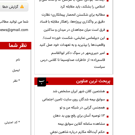
اسلامی را بشکند، باید مقابله کرد
گزارش خطا
مطالبه برای شکستن انحصار پیمانکاری؛ نظارت
دقیق بر واگذاری پروژه‌ها، راهکار مقابله با فساد
شما می توانید مطالب 
فرق است میان مجاهدان در میدان و ساکتین
nnews@gmail.com
این دیپلماسی نمایشی، شکست خورده است/
نظر شما
واقعیت‌ها را بپذیرید و به تعهدات خود عمل کنید
امیر دبیری‌مهر در سوگ دکتر ابوالقاسم
قاسم‌زاده؛ از خاطرات صداوسیما تا کلاس درس
نام
سیاست
ایمیل
پربحث ترین عناوین
* نظر
هشتمین کلان شهر ایران مشخص شد
سوابق بیمه شدگان روی سایت تامین اجتماعی
همجنس گرایی در شبکه من و تو
13 توصیه آسان برای رفع بوی بد دهان
* کد امنیتی
مشاهده سامانه آنلاين سوابق بیمه
حكم آيت‌الله مكارم درباره شاهين نجفي