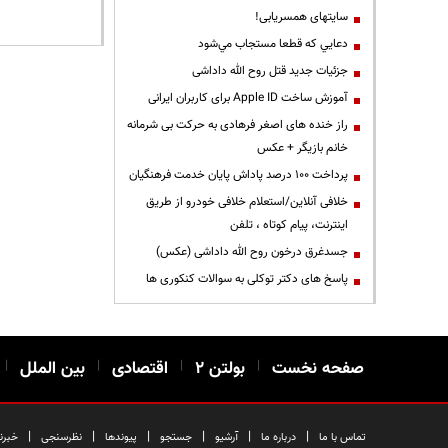
سایتهای همسریابی!
دعايي كه قطعا مستجاب مي‌شود
جزئیات جدید قتل روح الله داداشی
آموزش ساخت Apple ID برای کاربران ایرانی
راز خنده های اصغر فرهادی به حرکت بی شرمانه
خانم بازیگر + عکس
پرداخت ۱۰۰ درصد پاداش پایان خدمت فرهنگیان
خلافی آنلاین/استعلام خلافی خودرو از طریق
اینترنت، پیام کوتاه ، تلفن
جسدغرق درخون روح الله داداشی (عکس)
پاسخ های دکتر توکلی به سوالات کنکوری ها
صفحه نخست
|
بولتن ۲
|
اقتصادی
|
بین الملل
|
|
|
|
|
|
|
تماس با ما
درباره ما
آرشیو
جستجو
پیوندها
نظرسنجی
خبرن