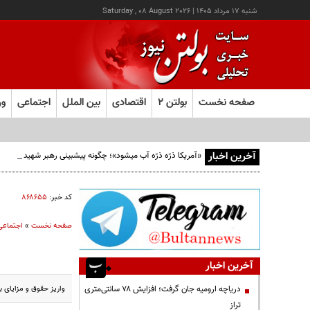
شنبه ۱۷ مرداد ۱۴۰۵
|
Saturday , 08 August 2026
صفحه نخست
بولتن ۲
اقتصادی
بین الملل
اجتماعی
ور
آخرین اخبار
«آمریکا ذرّه ذرّه آب میشود»؛ چگونه پیشبینی رهبر شهید از افو
کد خبر:
۸۶۸۶۵۵
صفحه نخست
»
اجتماعی
آخرین اخبار
واریز حقوق و مزایای 
دریاچه ارومیه جان گرفت؛ افزایش ۷۸ سانتی‌متری
تراز