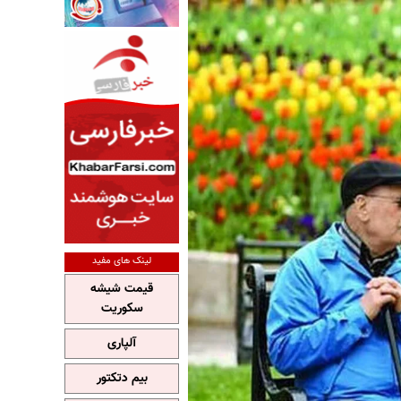
لینک های مفید
قیمت شیشه
سکوریت
آلپاری
بیم دتکتور