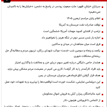
سربازانِ خیابانِ ظهور؛ ملتِ مبعوثِ رودسر در پاسخ به دشمن: «خیابان‌ها را به ناامیدان
نمی‌دهیم»
اعلام پایان مراسم اربعین ۱۴۰۵
توقف صادرات نفت عربستان به آمریکا
ترامپ از افشای کمبود مهمات آمریکا خشمگین است
اجازه باز شدن مسیر دوم در تنگه هرمز را نخواهیم داد
فرق است میان مجاهدان در میدان و ساکتین
یکصد و پنجاه و سومین شب خدمت؛ موکب شهدای رزکان، تریبون مردم و مطالبه‌گر حل
ریشه‌ای مشکلات شهری
هشدار حاجی دلیگانی درباره تغییر سهم دریای خزر و مخالفت با واگذاری امتیاز
باید افراد کارآمدتر را به کار گرفت/ کاری می کنیم در معیشت مردم مشکلی پیش نیاید
هدف قرار گرفتن اتاق‌ فرماندهی مزدوران عربستان در یمن
این دیپلماسی نمایشی، شکست خورده است/واقعیت‌ها را بپذیرید و به تعهدات خود عمل
کنید
امید مالباختگان رمزارز آبکی به فروش اموال محکومان
از التماس تا فروپاشی هژمونی دلار
مطالبه برای شکستن انحصار پیمانکاری؛ نظارت دقیق بر واگذاری پروژه‌ها، راهکار مقابله با