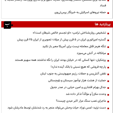
فساد
حمله نیروهای اسرائیلی به خبرنگار پرس‌تی‌وی
پربازدید ها
تشخیص روان‌شناختی ترامپ: «او تجسم خالص شیطان است!»
گستره امپراتوری ایران در ۵ قرن پیش از میلاد؛ تصویری از ایران ۲۵ قرن پیش
تنگه هرمز قابل معامله نیست برای آمریکا معبر باز نکنید
میانکاله در آتش می‌سوزد
پزشکیان: تنها کسانی که در خیابان بودند ایران را نگه نداشتند همه سهیم هستند
پارچه فروشی که هیچ نسبتی با بانک آینده ندارد!
نقض آتش‌بس و حملات رژیم صهیونیستی به جنوب لبنان
حمایت از هشت هزار نوآموز سیستان و بلوچستانی
جدال بهرام افشاری و امین حیایی در صدر جدول
وحدت مکرّراً و مؤکّداً تذکر داده شد
ماجرای نصب سنگ مزار اکبر عبدی چیست؟
دست نزنید؛ لمس نوزاد حیات وحش می‌تواند منجر به رد شدنشان توسط مادرشان شود