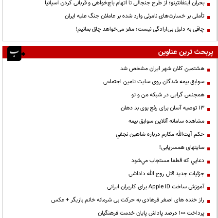
بحران اینفانتینو؛ از طرح جنجالی تا اتهام باج‌خواهی و قربانی کردن اسپانیا
تأملی بر خسارت‌های نامرئی وارد شده بر عاملان جنگ علیه ایران
چاقی به دلیل بی‌ارادگی نیست؛ مغز می‌خواهد چاق بمانیم!
پربحث ترین عناوین
هشتمین کلان شهر ایران مشخص شد
سوابق بیمه شدگان روی سایت تامین اجتماعی
همجنس گرایی در شبکه من و تو
13 توصیه آسان برای رفع بوی بد دهان
مشاهده سامانه آنلاين سوابق بیمه
حكم آيت‌الله مكارم درباره شاهين نجفي
سایتهای همسریابی!
دعايي كه قطعا مستجاب مي‌شود
جزئیات جدید قتل روح الله داداشی
آموزش ساخت Apple ID برای کاربران ایرانی
راز خنده های اصغر فرهادی به حرکت بی شرمانه خانم بازیگر + عکس
پرداخت ۱۰۰ درصد پاداش پایان خدمت فرهنگیان