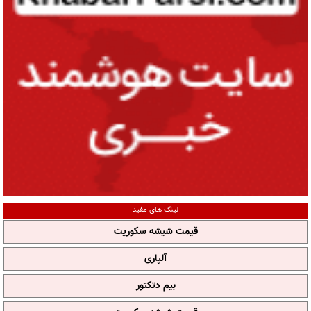
لینک های مفید
قیمت شیشه سکوریت
آلپاری
بیم دتکتور