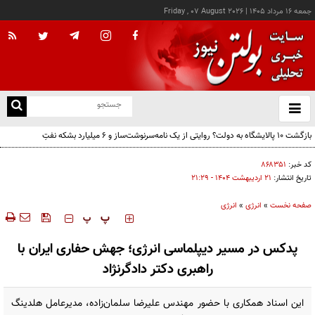
جمعه ۱۶ مرداد ۱۴۰۵
|
Friday , 07 August 2026
از
و
ته
بازگشت ۱۰ پالایشگاه به دولت؟ روایتی از یک نامه‌سرنوشت‌ساز و ۶ میلیارد بشکه نفتِ
ن
بدون‌حساب
نو
کد خبر:
۸۶۸۳۵۱
تاریخ انتشار:
۲۱ ارديبهشت ۱۴۰۴ - ۲۱:۲۹
صفحه نخست
»
انرژی
»
انرژی
‍‍‍ پ
پ
پدکس در مسیر دیپلماسی انرژی؛ جهش حفاری ایران با
راهبری دکتر دادگرنژاد
این اسناد همکاری با حضور مهندس علیرضا سلمان‌زاده، مدیرعامل هلدینگ