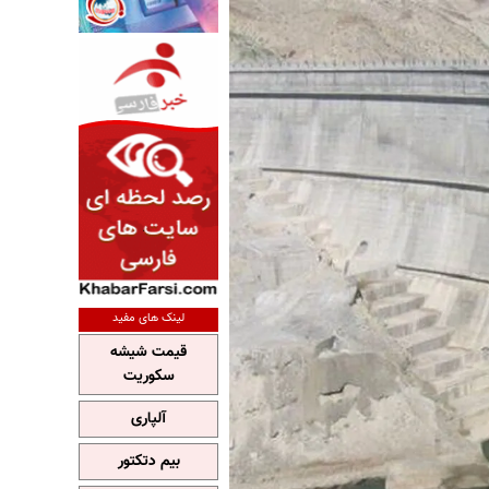
لینک های مفید
قیمت شیشه
سکوریت
آلپاری
بیم دتکتور