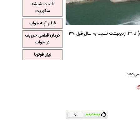
قیمت شیشه
سکوریت
فیلم آپنه خواب
به نقل از ایسنا، میزان ورودی مخازن کل کشور از ابتدای سال آبی (ابتدای مهرماه) تا ۱۳ اردیبهشت نسبت به سال قبل ۳۷
درمان قطعی خروپف
در خواب
لیزر فوتونا
پسندیدم
0