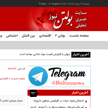
جمعه ۱۶ مرداد ۱۴۰۵
|
Friday , 07 August 2026
صفحه نخست
بولتن ۲
اقتصادی
بین الملل
اجتماعی
ور
آخرین اخبار
کد خبر:
۸۶۸۰۶۳
صفحه نخست
»
اقتصادی
آخرین اخبار
میزان ورودی مخازن کل کشور از ابتدای س
احتمال وجود حیات در اقیانوس مدفون «اروپا»
آمریکا و اسرائیل سامانه «پیکان» را آزمایش کردند