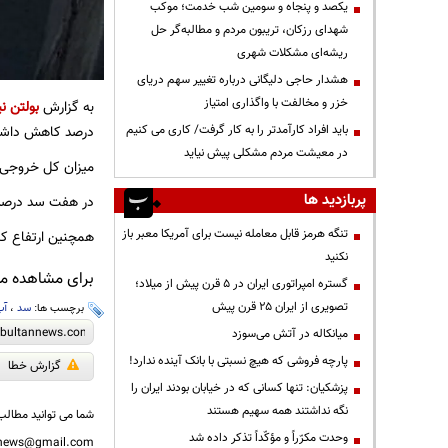
یکصد و پنجاه و سومین شب خدمت؛ موکب
شهدای رزکان، تریبون مردم و مطالبه‌گر حل
ریشه‌ای مشکلات شهری
هشدار حاجی دلیگانی درباره تغییر سهم دریای
خزر و مخالفت با واگذاری امتیاز
به گزارش
بولتن نی
درصد کاهش داشت
باید افراد کارآمدتر را به کار گرفت/ کاری می کنیم
در معیشت مردم مشکلی پیش نیاید
میزان کل خروجی سدهای کشو
پربازدید ها
در هفت سد درصد پرشدگی
تنگه هرمز قابل معامله نیست برای آمریکا معبر باز
همچنین ارتفاع کل ریزش‌
نکنید
برای مشاهده مطا
گستره امپراتوری ایران در ۵ قرن پیش از میلاد؛
تصویری از ایران ۲۵ قرن پیش
برچسب ها:
سد
،
آب
میانکاله در آتش می‌سوزد
پارچه فروشی که هیچ نسبتی با بانک آینده ندارد!
گزارش خطا
پزشکیان: تنها کسانی که در خیابان بودند ایران را
نگه نداشتند همه سهیم هستند
شما می توانید مطالب 
وحدت مکرّراً و مؤکّداً تذکر داده شد
nnews@gmail.com