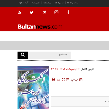
تماس با ما
|
درباره ما
|
پیوندها
|
خبرنامه
|
آب و هوا
تاریخ انتشار:
۱۴ ارديبهشت ۱۴۰۴ - ۲۳:۴۸
‍‍‍ پ
پ