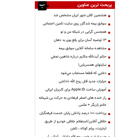
پربحث ترین عناوین
هشتمین کلان شهر ایران مشخص شد
سوابق بیمه شدگان روی سایت تامین اجتماعی
همجنس گرایی در شبکه من و تو
13 توصیه آسان برای رفع بوی بد دهان
مشاهده سامانه آنلاين سوابق بیمه
حكم آيت‌الله مكارم درباره شاهين نجفي
سایتهای همسریابی!
دعايي كه قطعا مستجاب مي‌شود
جزئیات جدید قتل روح الله داداشی
آموزش ساخت Apple ID برای کاربران ایرانی
راز خنده های اصغر فرهادی به حرکت بی شرمانه
خانم بازیگر + عکس
پرداخت ۱۰۰ درصد پاداش پایان خدمت فرهنگیان
خلافی آنلاین/استعلام خلافی خودرو از طریق
اینترنت، پیام کوتاه ، تلفن
جسدغرق درخون روح الله داداشی (عکس)