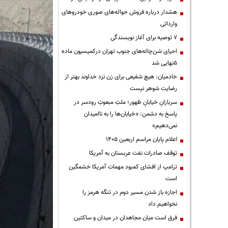
هشدار درباره فروش حواله‌های صوری خودروهای
وارداتی
۷ توصیه برای آغاز نویسندگی
احیای شن‌چاله‌های جنوب تهران درکمیسیون ماده
۵نهایی شد
خادمیان: هیچ شفیعی برای زن نزد خداوند بهتر از
رضایت شوهر نیست
سربازانِ خیابانِ ظهور؛ ملتِ مبعوثِ رودسر در
پاسخ به دشمن: «خیابان‌ها را به ناامیدان
نمی‌دهیم»
اعلام پایان مراسم اربعین ۱۴۰۵
توقف صادرات نفت عربستان به آمریکا
ترامپ از افشای کمبود مهمات آمریکا خشمگین
است
اجازه باز شدن مسیر دوم در تنگه هرمز را
نخواهیم داد
فرق است میان مجاهدان در میدان و ساکتین