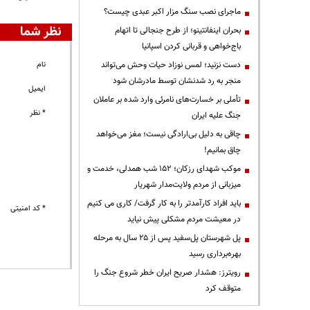
ماجرای نصب سنگ مزار اکبر عبدی چیست؟
نظر شما
بحران اینفانتینو؛ از طرح جنجالی تا اتهام
باج‌خواهی و قربانی کردن اسپانیا
نام
دست نزنید؛ لمس نوزاد حیات وحش می‌تواند
منجر به رد شدنشان توسط مادرشان شود
ایمیل
تأملی بر خسارت‌های نامرئی وارد شده بر عاملان
* نظر
جنگ علیه ایران
چاقی به دلیل بی‌ارادگی نیست؛ مغز می‌خواهد
چاق بمانیم!
موکب شهدای رزکان؛ ۱۵۲ شب همدلی، خدمت و
میزبانی از مردم ولایت‌مدار شهریار
باید افراد کارآمدتر را به کار گرفت/ کاری می کنیم
* کد امنیتی
در معیشت مردم مشکلی پیش نیاید
پل شهرستان پل‌سفید پس از ۲۵ سال به مرحله
بهره‌برداری رسید
رویترز: هشدار صریح ایران خطر شروع جنگ را
متوقف کرد