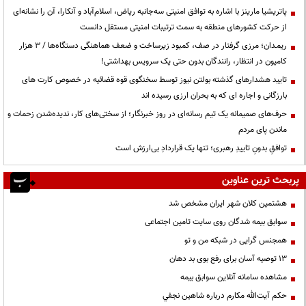
پاتریشیا مارینز با اشاره به توافق امنیتی سه‌جانبه ریاض، اسلام‌آباد و آنکارا، آن را نشانه‌ای
از حرکت کشورهای منطقه به سمت ترتیبات امنیتی مستقل دانست
ریمـدان؛ مرزی گرفتار در صف، کمبود زیرساخت و ضعف هماهنگی دستگاه‌ها / ۳ هزار
کامیون در انتظار، رانندگان بدون حتی یک سرویس بهداشتی!
تایید هشدارهای گذشته بولتن نیوز توسط سخنگوی قوه قضائیه در خصوص کارت های
بارزگانی و اجاره ای که به بحران ارزی رسیده اند
حرف‌های صمیمانه یک تیم رسانه‌ای در روز خبرنگار؛ از سختی‌های کار، ندیده‌شدن زحمات و
ماندن پای مردم
توافقِ بدونِ تاییدِ رهبری؛ تنها یک قراردادِ بی‌ارزش است
پربحث ترین عناوین
هشتمین کلان شهر ایران مشخص شد
سوابق بیمه شدگان روی سایت تامین اجتماعی
همجنس گرایی در شبکه من و تو
13 توصیه آسان برای رفع بوی بد دهان
مشاهده سامانه آنلاين سوابق بیمه
حكم آيت‌الله مكارم درباره شاهين نجفي