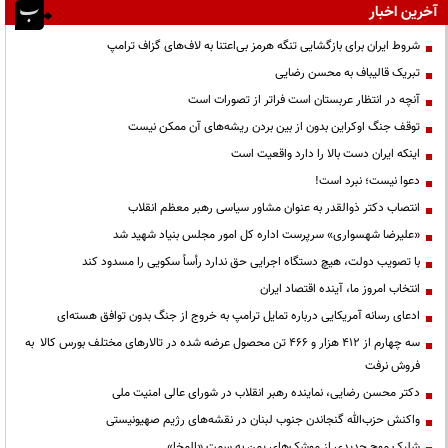
آخرین اخبار
شروط ایران برای بازگشایی تنگه هرمز بی‌اعتنا به لاف‌های گزاف ترامپ
تبریک قالیباف به محسن رضایی
آنچه در انتظار عربستان است فراتر از تصورات است
توقف جنگ اوکراین بدون از بین بردن ریشه‌های آن ممکن نیست
اینکه ایران دست بالا را دارد واقعیت است
دعوا نیست؛ نبرد است!
انتصاب دکتر ذوالقدر به عنوان مشاور سیاسی رهبر معظم انقلاب
«علیرضا شهسواری» سرپرست اداره کل امور مجلس بنیاد شهید شد
با تصویب دولت، هیچ دستگاه اجرایی حق ندارد رأساً سکویی را مسدود کند
انتخاب امروز ما، آینده اقتصاد ایران
ادعای رسانه آمریکایی درباره تمایل ترامپ به خروج از جنگ بدون توافق هسته‌ای
سه چهارم از ۴۱۲ هزار و ۴۶۶ تن محصول عرضه شده در تالارهای مختلف بورس کالا به
فروش نرفت
دکتر محسن رضایی، نماینده رهبر انقلاب در شورای عالی امنیت ملی
واکنش حزب‌الله گنجاندن جنوب لبنان در نقشه‌های رژیم صهیونیستی
شلیک موج جدیدی از موشک‌های یمن به سمت «المخا»