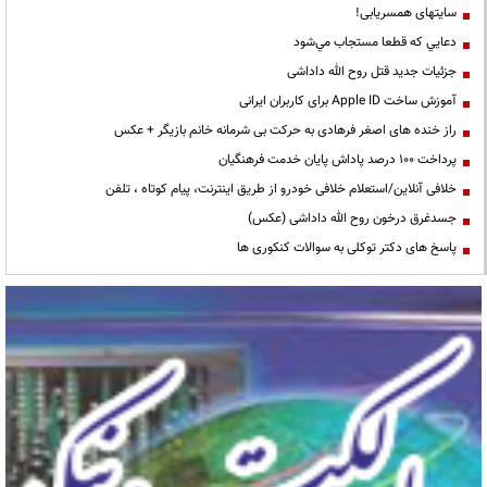
سایتهای همسریابی!
دعايي كه قطعا مستجاب مي‌شود
جزئیات جدید قتل روح الله داداشی
آموزش ساخت Apple ID برای کاربران ایرانی
راز خنده های اصغر فرهادی به حرکت بی شرمانه خانم بازیگر + عکس
پرداخت ۱۰۰ درصد پاداش پایان خدمت فرهنگیان
خلافی آنلاین/استعلام خلافی خودرو از طریق اینترنت، پیام کوتاه ، تلفن
جسدغرق درخون روح الله داداشی (عکس)
پاسخ های دکتر توکلی به سوالات کنکوری ها