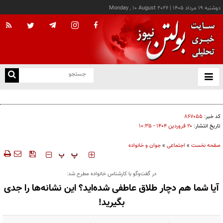
دوشنبه ۱۹ مرداد ۱۴۰۵
|
Monday , 10 August 2026
از
و
ته
دولت فعلابرنامه‌ای برای ورود اتوبوس‌های کارکرده خارجی ندارد
ن
نو
کد خبر:
۸۶۷۰۵۵
تاریخ انتشار:
۲۰ فروردين ۱۴۰۴ - ۱۰:۳۵
صفحه نخست
»
اجتماعی
»
جوان و خانواده
‍‍‍ پ
پ
در گفت‌وگو با کارشناس خانواده مطرح شد:
آیا شما هم دچار طلاق عاطفی شده‌اید؟ این نشانه‌ها را جدی
بگیرید!