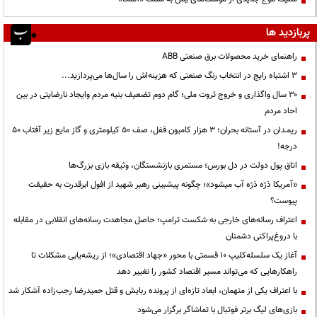
پربازدید ها
راهنمای خرید محصولات برق صنعتی ABB
3 اشتباه رایج در انتخاب رنگ صنعتی که هزینه‌اش را سال‌ها می‌پردازید...
۳۰ سال واگذاری و خروج ثروت ملی؛ گام دوم تضعیف بنیه مردم وایجاد نارضایتی در بین
احاد مردم
ریمـدان در آستانه بحران؛ ۳ هزار کامیون قفل، صف ۵۰ کیلومتری و گاز مایع زیر آفتاب ۵۰
درجه!
اتاق پول دولت در دل بورس؛ مستمری بازنشستگان، وثیقه بازی بزرگ‌ها
«آمریکا ذرّه ذرّه آب میشود»؛ چگونه پیشبینی رهبر شهید از افول ابرقدرت به حقیقت
پیوست؟
اعتراف رسانه‌های خارجی به شکست ترامپ؛ حاصل مجاهدت رسانه‌های انقلابی در مقابله
با دروغ‌پراکنی دشمنان
آغاز یک سلسله‌کلیپ ۱۰ قسمتی با محور «جهاد اقتصادی»؛ از ریشه‌یابی مشکلات تا
راهکارهایی که می‌تواند مسیر اقتصاد کشور را تغییر دهد
با اعتراف یکی از متهمان، ابعاد تازه‌ای از پرونده ربایش و قتل حمیدرضا رجب‌زاده آشکار شد
بازی‌های لیگ برتر فوتبال با تماشاگر برگزار می‌شود