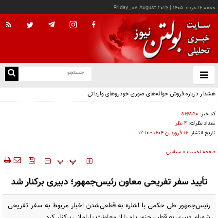
جمعه ۱۶ مرداد ۱۴۰۵
|
Friday , 07 August 2026
از
و
ته
ن
نو
کد خبر:
۸۶۶۸۵۰
تعداد نظرات:
۴ نظر
تاریخ انتشار:
۱۶ فروردين ۱۴۰۴ - ۱۲:۱۰
صفحه نخست
»
سیاسی
‍‍‍ پ
پ
تأیید سفر تفریحی معاون رئیس‌جمهور؛ دبیری برکنار شد
رئیس‌جمهور طی حکمی با اشاره به قطعی‌شدن اخبار مربوط به سفر تفریحی
شهرام دبیری به قطب جنوب او را از معاونت پارلمانی برکنار کرد.