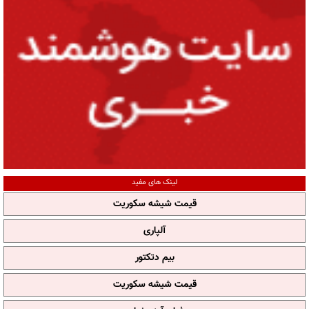
لینک های مفید
قیمت شیشه سکوریت
آلپاری
بیم دتکتور
قیمت شیشه سکوریت