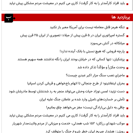
باید افراد کارآمدتر را به کار گرفت/ کاری می کنیم در معیشت مردم مشکلی پیش نیاید
پربازدید ها
تنگه هرمز قابل معامله نیست برای آمریکا معبر باز نکنید
گستره امپراتوری ایران در ۵ قرن پیش از میلاد؛ تصویری از ایران ۲۵ قرن پیش
میانکاله در آتش می‌سوزد
پارچه فروشی که هیچ نسبتی با بانک آینده ندارد!
پزشکیان: تنها کسانی که در خیابان بودند ایران را نگه نداشتند همه سهیم هستند
وحدت مکرّراً و مؤکّداً تذکر داده شد
ماجرای نصب سنگ مزار اکبر عبدی چیست؟
بحران اینفانتینو؛ از طرح جنجالی تا اتهام باج‌خواهی و قربانی کردن اسپانیا
دست نزنید؛ لمس نوزاد حیات وحش می‌تواند منجر به رد شدنشان توسط مادرشان شود
تأملی بر خسارت‌های نامرئی وارد شده بر عاملان جنگ علیه ایران
چاقی به دلیل بی‌ارادگی نیست؛ مغز می‌خواهد چاق بمانیم!
باید افراد کارآمدتر را به کار گرفت/ کاری می کنیم در معیشت مردم مشکلی پیش نیاید
موکب شهدای رزکان؛ ۱۵۲ شب همدلی، خدمت و میزبانی از مردم ولایت‌مدار شهریار
رویترز: هشدار صریح ایران خطر شروع جنگ را متوقف کرد