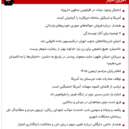
آخرین اخبار
احتمال وجود حیات در اقیانوس مدفون «اروپا»
آمریکا و اسرائیل سامانه «پیکان» را آزمایش کردند
هشدار درباره فروش حواله‌های صوری خودروهای وارداتی
۷ توصیه برای آغاز نویسندگی
احیای شن‌چاله‌های جنوب تهران درکمیسیون ماده ۵نهایی شد
خادمیان: هیچ شفیعی برای زن نزد خداوند بهتر از رضایت شوهر نیست
سربازانِ خیابانِ ظهور؛ ملتِ مبعوثِ رودسر در پاسخ به دشمن: «خیابان‌ها را به ناامیدان
نمی‌دهیم»
اعلام پایان مراسم اربعین ۱۴۰۵
توقف صادرات نفت عربستان به آمریکا
ترامپ از افشای کمبود مهمات آمریکا خشمگین است
اجازه باز شدن مسیر دوم در تنگه هرمز را نخواهیم داد
فرق است میان مجاهدان در میدان و ساکتین
یکصد و پنجاه و سومین شب خدمت؛ موکب شهدای رزکان، تریبون مردم و مطالبه‌گر حل
ریشه‌ای مشکلات شهری
هشدار حاجی دلیگانی درباره تغییر سهم دریای خزر و مخالفت با واگذاری امتیاز