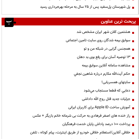
پل شهرستان پل‌سفید پس از ۲۵ سال به مرحله بهره‌برداری رسید
پربحث ترین عناوین
هشتمین کلان شهر ایران مشخص شد
سوابق بیمه شدگان روی سایت تامین اجتماعی
همجنس گرایی در شبکه من و تو
13 توصیه آسان برای رفع بوی بد دهان
مشاهده سامانه آنلاين سوابق بیمه
حكم آيت‌الله مكارم درباره شاهين نجفي
سایتهای همسریابی!
دعايي كه قطعا مستجاب مي‌شود
جزئیات جدید قتل روح الله داداشی
آموزش ساخت Apple ID برای کاربران ایرانی
راز خنده های اصغر فرهادی به حرکت بی شرمانه خانم بازیگر + عکس
پرداخت ۱۰۰ درصد پاداش پایان خدمت فرهنگیان
خلافی آنلاین/استعلام خلافی خودرو از طریق اینترنت، پیام کوتاه ، تلفن