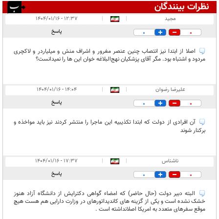
نظرات بینندگان
انتشار یافته:
۴
مجيد
|
|
۱۲:۳۷ - ۱۴۰۴/۰۱/۱۶
در انتظار بررسی:
پاسخ
0
0
غیر قابل انتشار:
اصلا از ابتدا نیز انتصاب چنین عنصر مغرور و اشراف منش و میلیاردر و لاکچری
مردود و اشتباه بود. مگر آقای پزشکیان نهج‌البلاغه خوان این ها را نمیدانست؟
علیرضا رضوان
|
|
۱۴:۰۴ - ۱۴۰۴/۰۱/۱۶
پاسخ
0
0
آن افرادی از دولت که ابتدا تکذیبیه این ماجرا را منتشر کردند نیز باید مواخذه و
برکنار شوند
ناشناس
|
|
۱۷:۳۷ - ۱۴۰۴/۰۱/۱۶
پاسخ
0
0
البته دبیر دولت (حال حاضر) که امضاء گواهی دکترایش از دانشگاه آزاد هنوز
خشک نشده است و یکی از گزینه های کاندیداتورهای در وزارت دارایی هم هست هیچ
موقع سفرهای متعدد به امریکا اصلانداشته است .