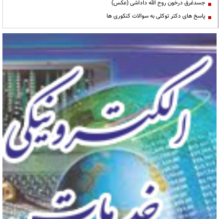
جسدغرق درخون روح الله داداشی (عکس)
پاسخ های دکتر توکلی به سوالات کنکوری ها