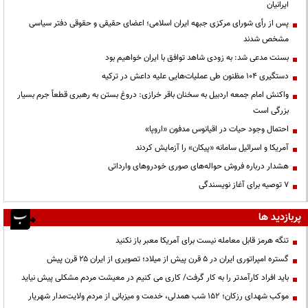
ایرانیان
پس از رأی شورای مرکزی جبهه ایران اسلامی؛ اعضای حقیقی و حقوقی دفتر سیاسی
مشخص شدند
بسنت مدعی شد: به زودی شاهد توافق با ایران خواهیم بود
دستگیری ۱۰۴ مظنون طی عملیات‌هایی علیه داعش در ترکیه
واکنش امام جمعه اردبیل به سخنان باقر خرازی: دروغ بستن به رهبری قطعاً جرم بسیار
بزرگی است
احتمال وجود حیات در اقیانوس مدفون «اروپا»
آمریکا و اسرائیل سامانه «پیکان» را آزمایش کردند
هشدار درباره فروش حواله‌های صوری خودروهای وارداتی
۷ توصیه برای آغاز نویسندگی
پربازدید ها
تنگه هرمز قابل معامله نیست برای آمریکا معبر باز نکنید
گستره امپراتوری ایران در ۵ قرن پیش از میلاد؛ تصویری از ایران ۲۵ قرن پیش
باید افراد کارآمدتر را به کار گرفت/ کاری می کنیم در معیشت مردم مشکلی پیش نیاید
موکب شهدای رزکان؛ ۱۵۲ شب همدلی، خدمت و میزبانی از مردم ولایت‌مدار شهریار