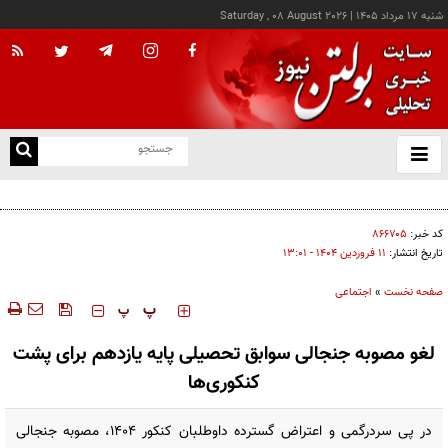
شنبه ۱۷ مرداد ۱۴۰۵
|
Saturday , 08 August 2026
از
و
ته
پزشکیان: خدمت بی‌منت و مشارکت مردمی، پایه حل مشکلات کشور است
ن
نو
کد خبر:
۸۶۶۷۰۵
تاریخ انتشار:
۱۱ فروردين ۱۴۰۴ - ۱۳:۰۱
صفحه نخست
»
اجتماعی
‍‍‍ پ
پ
لغو مصوبه جنجالی سوابق تحصیلی پایه یازدهم برای پشت
کنکوری‌ها
در پی سردرگمی و اعتراض گسترده داوطلبان کنکور ۱۴۰۴، مصوبه جنجالی