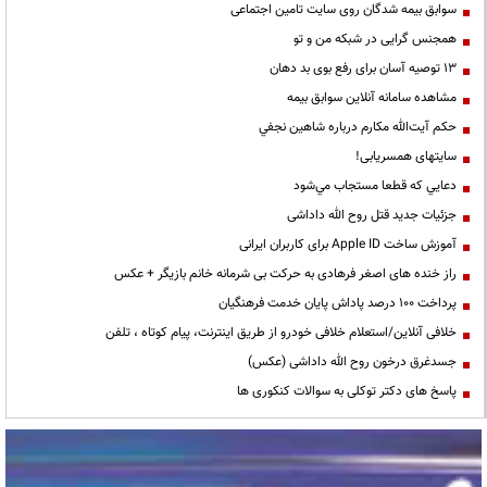
سوابق بیمه شدگان روی سایت تامین اجتماعی
همجنس گرایی در شبکه من و تو
13 توصیه آسان برای رفع بوی بد دهان
مشاهده سامانه آنلاين سوابق بیمه
حكم آيت‌الله مكارم درباره شاهين نجفي
سایتهای همسریابی!
دعايي كه قطعا مستجاب مي‌شود
جزئیات جدید قتل روح الله داداشی
آموزش ساخت Apple ID برای کاربران ایرانی
راز خنده های اصغر فرهادی به حرکت بی شرمانه خانم بازیگر + عکس
پرداخت ۱۰۰ درصد پاداش پایان خدمت فرهنگیان
خلافی آنلاین/استعلام خلافی خودرو از طریق اینترنت، پیام کوتاه ، تلفن
جسدغرق درخون روح الله داداشی (عکس)
پاسخ های دکتر توکلی به سوالات کنکوری ها