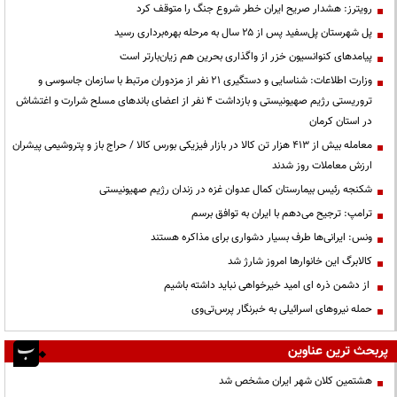
رویترز: هشدار صریح ایران خطر شروع جنگ را متوقف کرد
پل شهرستان پل‌سفید پس از ۲۵ سال به مرحله بهره‌برداری رسید
پیامدهای کنوانسیون خزر از واگذاری بحرین هم زیان‌بارتر است
وزارت اطلاعات: شناسایی و دستگیری ۲۱ نفر از مزدوران مرتبط با سازمان جاسوسی و
تروریستی رژیم صهیونیستی و بازداشت ۴ نفر از اعضای باندهای مسلح شرارت و اغتشاش
در استان کرمان
معامله بیش از ۴۱۳ هزار تن کالا در بازار فیزیکی بورس کالا / حراج باز و پتروشیمی پیشران
ارزش معاملات روز شدند
شکنجه رئیس بیمارستان کمال عدوان غزه در زندان رژیم صهیونیستی
ترامپ: ترجیح می‌دهم با ایران به توافق برسم
ونس: ایرانی‌ها طرف بسیار دشواری برای مذاکره هستند
کالابرگ این خانوارها امروز شارژ شد
از دشمن ذره ای امید خیرخواهی نباید داشته باشیم
حمله نیروهای اسرائیلی به خبرنگار پرس‌تی‌وی
پربحث ترین عناوین
هشتمین کلان شهر ایران مشخص شد