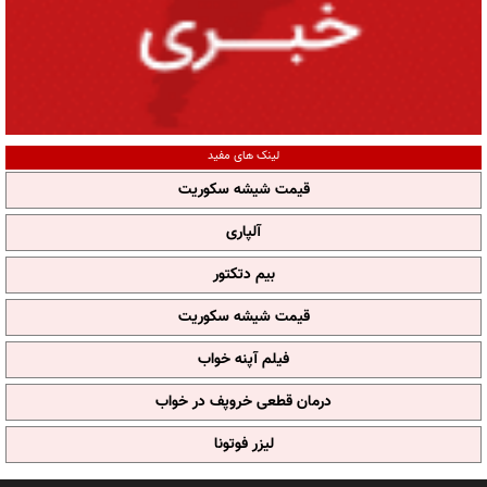
لینک های مفید
قیمت شیشه سکوریت
آلپاری
بیم دتکتور
قیمت شیشه سکوریت
فیلم آپنه خواب
درمان قطعی خروپف در خواب
لیزر فوتونا