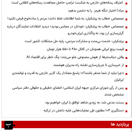
اعتراف رسانه‌های خارجی به شکست ترامپ حاصل مجاهدت رسانه‌های انقلابی است
مبادا اختیار تنگه هرمز را به دشمن بدهید
صمصامی خطاب به پزشکیان: به شما اطلاعات غلط دادند؛ مردم را ساده‌لوح فرض نکنید!
صمصامی خطاب به پزشکیان: خودتان در مجلس بودید؛ دیدید انتقادات نمایندگان درباره
گران‌سازی ارز بود، نه واگذاری ایران‌خودرو
پزشکیان: خدمت بی‌منت و مشارکت مردمی، پایه حل مشکلات کشور است
قیمت‌ برنج ایرانی همچنان در کانال ۴۵۰ تا ۵۵۰ هزار تومان
وقتی دیتاسنترها از هوش مصنوعی جلو می‌زنند؛ زنگ خطر برای اقتصاد AI
از خبرسازی تا جریان‌سازی نقشه راه مدیران هوشمند
«چرا نباید از شما متنفر باشند؟»؛ پاسخ معنادار یک کاربر خارجی به قدرت و توانمندی
ایرانیان
پس از رأی شورای مرکزی جبهه ایران اسلامی؛ اعضای حقیقی و حقوقی دفتر سیاسی
مشخص شدند
بسنت مدعی شد: به زودی شاهد توافق با ایران خواهیم بود
دستگیری ۱۰۴ مظنون طی عملیات‌هایی علیه داعش در ترکیه
پربازدید ها