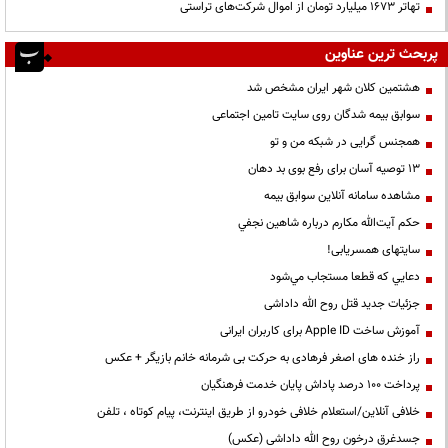
تهاتر ۱۶۷۳ میلیارد تومان از اموال شرکت‌های تراستی
پربحث ترین عناوین
هشتمین کلان شهر ایران مشخص شد
سوابق بیمه شدگان روی سایت تامین اجتماعی
همجنس گرایی در شبکه من و تو
13 توصیه آسان برای رفع بوی بد دهان
مشاهده سامانه آنلاين سوابق بیمه
حكم آيت‌الله مكارم درباره شاهين نجفي
سایتهای همسریابی!
دعايي كه قطعا مستجاب مي‌شود
جزئیات جدید قتل روح الله داداشی
آموزش ساخت Apple ID برای کاربران ایرانی
راز خنده های اصغر فرهادی به حرکت بی شرمانه خانم بازیگر + عکس
پرداخت ۱۰۰ درصد پاداش پایان خدمت فرهنگیان
خلافی آنلاین/استعلام خلافی خودرو از طریق اینترنت، پیام کوتاه ، تلفن
جسدغرق درخون روح الله داداشی (عکس)