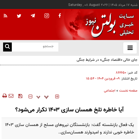
شنبه ۱۷ مرداد ۱۴۰۵
|
Saturday , 08 August 2026
از
و
ته
جای خالی «اقتصاد جنگی» در شرایط جنگی
ن
نو
کد خبر:
۸۶۶۶۵۰
تاریخ انتشار:
۰۹ فروردين ۱۴۰۴ - ۱۵:۵۴
صفحه نخست
»
اجتماعی
‍‍‍ پ
پ
آیا خاطره تلخ همسان سازی ۱۴۰۳ تکرار می‌شود؟
یک فعال بازنشسته گفت: بازنشستگان نیروهای مسلح از همسان سازی ۱۴۰۳
خاطره خوبی ندارند و امیدوارند همسان‌سازی..