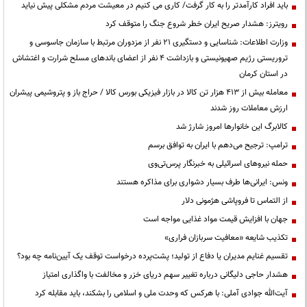
باید افراد کارآمدتر را به کار گرفت/ کاری می کنیم در معیشت مردم مشکلی پیش نیاید
رویترز: هشدار صریح ایران خطر شروع جنگ را متوقف کرد
وزارت اطلاعات: شناسایی و دستگیری ۲۱ نفر از مزدوران مرتبط با سازمان جاسوسی و
تروریستی رژیم صهیونیستی و بازداشت ۴ نفر از اعضای باندهای مسلح شرارت و اغتشاش
در استان کرمان
معامله بیش از ۴۱۳ هزار تن کالا در بازار فیزیکی بورس کالا / حراج باز و پتروشیمی پیشران
ارزش معاملات روز شدند
کالابرگ این خانوارها امروز شارژ شد
ترامپ: ترجیح می‌دهم با ایران به توافق برسم
حمله نیروهای اسرائیلی به خبرنگار پرس‌تی‌وی
ونس: ایرانی‌ها طرف بسیار دشواری برای مذاکره هستند
از التماس تا فروپاشی هژمونی دلار
جهان با افزایش قیمت مواد غذایی مواجه است
تکذیب شایعه «معافیت سربازان فراری»
تقسیم غنایم مدیران یا دفاع از تولید؛ پشت‌پرده درخواست توقف یک آیین‌نامه چه بود؟
هشدار حاجی دلیگانی درباره تغییر سهم دریای خزر و مخالفت با واگذاری امتیاز
آیت‌الله جوادی آملی: با هرکس که وحدت ملی و اسلامی را بشکند، باید مقابله کرد