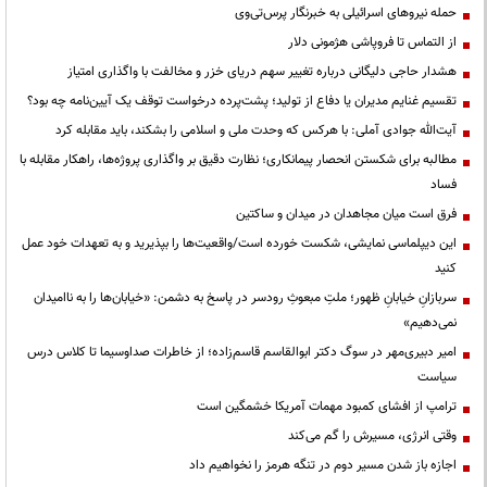
حمله نیروهای اسرائیلی به خبرنگار پرس‌تی‌وی
از التماس تا فروپاشی هژمونی دلار
هشدار حاجی دلیگانی درباره تغییر سهم دریای خزر و مخالفت با واگذاری امتیاز
تقسیم غنایم مدیران یا دفاع از تولید؛ پشت‌پرده درخواست توقف یک آیین‌نامه چه بود؟
آیت‌الله جوادی آملی: با هرکس که وحدت ملی و اسلامی را بشکند، باید مقابله کرد
مطالبه برای شکستن انحصار پیمانکاری؛ نظارت دقیق بر واگذاری پروژه‌ها، راهکار مقابله با
فساد
فرق است میان مجاهدان در میدان و ساکتین
این دیپلماسی نمایشی، شکست خورده است/واقعیت‌ها را بپذیرید و به تعهدات خود عمل
کنید
سربازانِ خیابانِ ظهور؛ ملتِ مبعوثِ رودسر در پاسخ به دشمن: «خیابان‌ها را به ناامیدان
نمی‌دهیم»
امیر دبیری‌مهر در سوگ دکتر ابوالقاسم قاسم‌زاده؛ از خاطرات صداوسیما تا کلاس درس
سیاست
ترامپ از افشای کمبود مهمات آمریکا خشمگین است
وقتی انرژی، مسیرش را گم می‌کند
اجازه باز شدن مسیر دوم در تنگه هرمز را نخواهیم داد