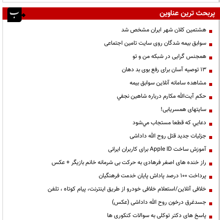
پربحث ترین عناوین
هشتمین کلان شهر ایران مشخص شد
سوابق بیمه شدگان روی سایت تامین اجتماعی
همجنس گرایی در شبکه من و تو
13 توصیه آسان برای رفع بوی بد دهان
مشاهده سامانه آنلاين سوابق بیمه
حكم آيت‌الله مكارم درباره شاهين نجفي
سایتهای همسریابی!
دعايي كه قطعا مستجاب مي‌شود
جزئیات جدید قتل روح الله داداشی
آموزش ساخت Apple ID برای کاربران ایرانی
راز خنده های اصغر فرهادی به حرکت بی شرمانه خانم بازیگر + عکس
پرداخت ۱۰۰ درصد پاداش پایان خدمت فرهنگیان
خلافی آنلاین/استعلام خلافی خودرو از طریق اینترنت، پیام کوتاه ، تلفن
جسدغرق درخون روح الله داداشی (عکس)
پاسخ های دکتر توکلی به سوالات کنکوری ها