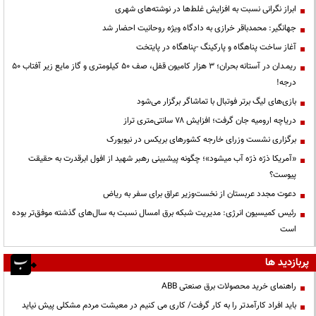
ابراز نگرانی نسبت به افزایش غلط‌ها در نوشته‌های شهری
جهانگیر: محمدباقر خرازی به دادگاه ویژه روحانیت احضار شد
آغاز ساخت پناهگاه و پارکینگ -پناهگاه در پایتخت
ریمـدان در آستانه بحران؛ ۳ هزار کامیون قفل، صف ۵۰ کیلومتری و گاز مایع زیر آفتاب ۵۰
درجه!
بازی‌های لیگ برتر فوتبال با تماشاگر برگزار می‌شود
دریاچه ارومیه جان گرفت؛ افزایش ۷۸ سانتی‌متری تراز
برگزاری نشست وزرای خارجه کشورهای بریکس در نیویورک
«آمریکا ذرّه ذرّه آب میشود»؛ چگونه پیشبینی رهبر شهید از افول ابرقدرت به حقیقت
پیوست؟
دعوت مجدد عربستان از نخست‌وزیر عراق برای سفر به ریاض
رئیس کمیسیون انرژی: مدیریت شبکه برق امسال نسبت به سال‌های گذشته موفق‌تر بوده
است
پربازدید ها
راهنمای خرید محصولات برق صنعتی ABB
باید افراد کارآمدتر را به کار گرفت/ کاری می کنیم در معیشت مردم مشکلی پیش نیاید