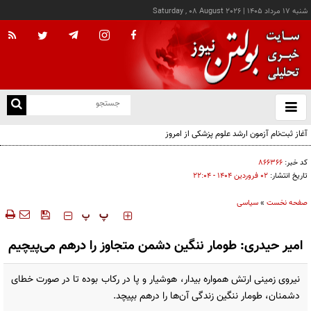
شنبه ۱۷ مرداد ۱۴۰۵
|
Saturday , 08 August 2026
از
و
ته
آغاز ثبت‌نام آزمون ارشد علوم پزشکی از امروز
ن
نو
کد خبر:
۸۶۶۳۶۶
تاریخ انتشار:
۰۲ فروردين ۱۴۰۴ - ۲۲:۰۴
صفحه نخست
»
سیاسی
‍‍‍ پ
پ
امیر حیدری: طومار ننگین دشمن متجاوز‌ را در‌هم‌ می‌پیچیم
نیروی زمینی ارتش همواره بیدار، هوشیار و پا در رکاب بوده تا در صورت خطای
دشمنان، طومار ننگین زندگی آن‌ها را درهم بپیچد.