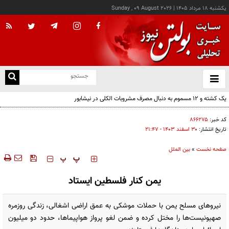
يکشنبه ۱۸ مرداد ۱۴۰۵
|
Sunday , 09 August 2026
از
و
ته
ن
نو
کد خبر:
۸۶۶۲۷۵
تاریخ انتشار:
۳۰ اسفند ۱۴۰۳ - ۲۱:۴۷
صفحه نخست
»
بین الملل
‍‍‍ پ
پ
یمن کنار فلسطین ایستاد
نیروهای مسلح یمن با حملات موشکی به عمق اراضی اشغالی، زندگی روزمره
صهیونیست‌ها را مختل کرده و ضمن لغو پرواز هواپیماها، حدود دو میلیون