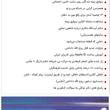
سوابق بیمه شدگان روی سایت تامین اجتماعی
همجنس گرایی در شبکه من و تو
13 توصیه آسان برای رفع بوی بد دهان
مشاهده سامانه آنلاين سوابق بیمه
حكم آيت‌الله مكارم درباره شاهين نجفي
سایتهای همسریابی!
دعايي كه قطعا مستجاب مي‌شود
جزئیات جدید قتل روح الله داداشی
آموزش ساخت Apple ID برای کاربران ایرانی
راز خنده های اصغر فرهادی به حرکت بی شرمانه خانم بازیگر + عکس
پرداخت ۱۰۰ درصد پاداش پایان خدمت فرهنگیان
خلافی آنلاین/استعلام خلافی خودرو از طریق اینترنت، پیام کوتاه ، تلفن
جسدغرق درخون روح الله داداشی (عکس)
پاسخ های دکتر توکلی به سوالات کنکوری ها