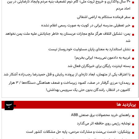
۳۰ سال واگذاری و خروج ثروت ملی؛ گام دوم تضعیف بنیه مردم وایجاد نارضایتی در بین
احاد مردم
سفر فرمانده سنتکام به اراضی اشغالی
خبر تعطیلی مدرسه ایرانی در کویت به صورت رسمی اعلام نشده
یمن: تشکیل ائتلاف هرگز مانع مجازات عربستان به خاطر جنایاتش علیه ملت یمن نخواهد
شد
نشان استاندارد به معنای پایان مسئولیت خودروساز نیست
غریبه به دادمون نمی‌رسه؛ ایرانی بخریم!
بسته اینترنت رایگان برای خبرنگاران فعال شد
با اعتراف یکی از متهمان، ابعاد تازه‌ای از پرونده ربایش و قتل حمیدرضا رجب‌زاده آشکار شد
ریمـدان؛ مرزی گرفتار در صف، کمبود زیرساخت و ضعف هماهنگی دستگاه‌ها / ۳ هزار
کامیون در انتظار، رانندگان بدون حتی یک سرویس بهداشتی!
پربازدید ها
راهنمای خرید محصولات برق صنعتی ABB
نوشابه رژیمی روی حافظه اثر می‌گذارد
پزشکیان: خدمت بی‌منت و مشارکت مردمی، پایه حل مشکلات کشور است