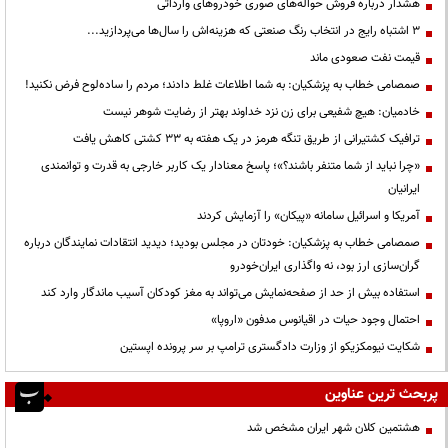
هشدار درباره فروش حواله‌های صوری خودروهای وارداتی
3 اشتباه رایج در انتخاب رنگ صنعتی که هزینه‌اش را سال‌ها می‌پردازید...
قیمت نفت صعودی ماند
صمصامی خطاب به پزشکیان: به شما اطلاعات غلط دادند؛ مردم را ساده‌لوح فرض نکنید!
خادمیان: هیچ شفیعی برای زن نزد خداوند بهتر از رضایت شوهر نیست
ترافیک کشتیرانی از طریق تنگه هرمز در یک هفته به ۳۳ کشتی کاهش یافت
«چرا نباید از شما متنفر باشند؟»؛ پاسخ معنادار یک کاربر خارجی به قدرت و توانمندی
ایرانیان
آمریکا و اسرائیل سامانه «پیکان» را آزمایش کردند
صمصامی خطاب به پزشکیان: خودتان در مجلس بودید؛ دیدید انتقادات نمایندگان درباره
گران‌سازی ارز بود، نه واگذاری ایران‌خودرو
استفاده بیش از حد از صفحه‌نمایش می‌تواند به مغز کودکان آسیب ماندگار وارد کند
احتمال وجود حیات در اقیانوس مدفون «اروپا»
شکایت نیومکزیکو از وزارت دادگستری ترامپ بر سر پرونده اپستین
پربحث ترین عناوین
هشتمین کلان شهر ایران مشخص شد