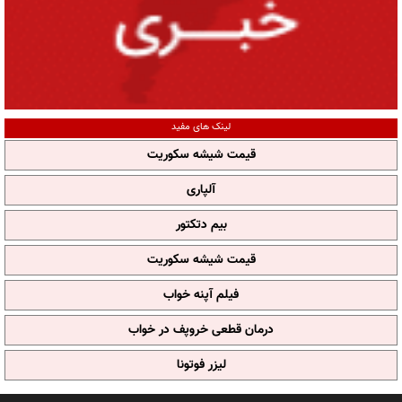
لینک های مفید
قیمت شیشه سکوریت
آلپاری
بیم دتکتور
قیمت شیشه سکوریت
فیلم آپنه خواب
درمان قطعی خروپف در خواب
لیزر فوتونا