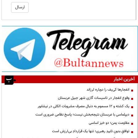
آخرین اخبار
انفجارها کی‌یف را دوباره لرزاند
وقوع انفجار در تاسیسات گازی شهر جبیل عربستان
یک کشته و ۱۲ مسموم به دنبال مصرف مشروبات الکلی در نیشابور
دیپلماسی با عربستان نتیجه‌بخش نیست؛ پاسخ نظامی ضروری است
مقاومت یمن؛ دو خیز اساسی
توافقِ بدونِ تاییدِ رهبری؛ تنها یک قراردادِ بی‌ارزش است