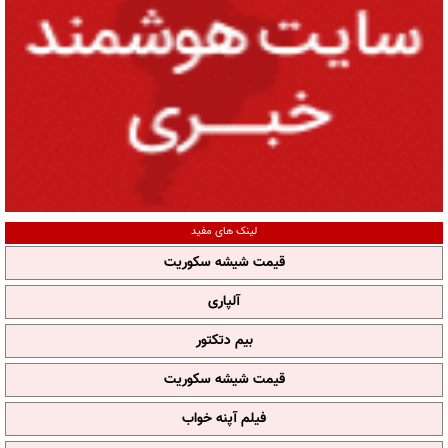
لینک های مفید
قیمت شیشه سکوریت
آلپاری
بیم دتکتور
قیمت شیشه سکوریت
فیلم آپنه خواب