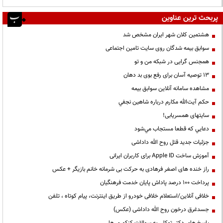
پربحث ترین عناوین
هشتمین کلان شهر ایران مشخص شد
سوابق بیمه شدگان روی سایت تامین اجتماعی
همجنس گرایی در شبکه من و تو
13 توصیه آسان برای رفع بوی بد دهان
مشاهده سامانه آنلاين سوابق بیمه
حكم آيت‌الله مكارم درباره شاهين نجفي
سایتهای همسریابی!
دعايي كه قطعا مستجاب مي‌شود
جزئیات جدید قتل روح الله داداشی
آموزش ساخت Apple ID برای کاربران ایرانی
راز خنده های اصغر فرهادی به حرکت بی شرمانه خانم بازیگر + عکس
پرداخت ۱۰۰ درصد پاداش پایان خدمت فرهنگیان
خلافی آنلاین/استعلام خلافی خودرو از طریق اینترنت، پیام کوتاه ، تلفن
جسدغرق درخون روح الله داداشی (عکس)
پاسخ های دکتر توکلی به سوالات کنکوری ها