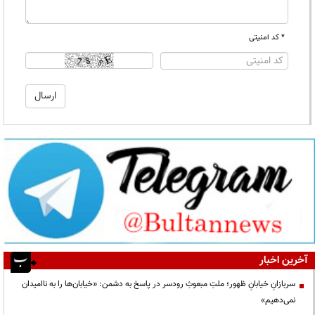
* کد امنیتی
آخرین اخبار
سربازانِ خیابانِ ظهور؛ ملتِ مبعوثِ رودسر در پاسخ به دشمن: «خیابان‌ها را به ناامیدان
نمی‌دهیم»