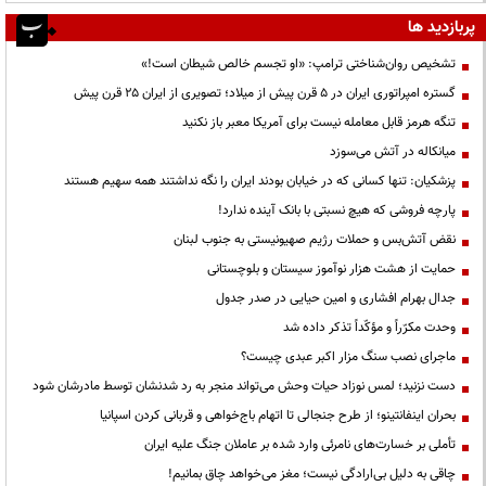
پربازدید ها
تشخیص روان‌شناختی ترامپ: «او تجسم خالص شیطان است!»
گستره امپراتوری ایران در ۵ قرن پیش از میلاد؛ تصویری از ایران ۲۵ قرن پیش
تنگه هرمز قابل معامله نیست برای آمریکا معبر باز نکنید
میانکاله در آتش می‌سوزد
پزشکیان: تنها کسانی که در خیابان بودند ایران را نگه نداشتند همه سهیم هستند
پارچه فروشی که هیچ نسبتی با بانک آینده ندارد!
نقض آتش‌بس و حملات رژیم صهیونیستی به جنوب لبنان
حمایت از هشت هزار نوآموز سیستان و بلوچستانی
جدال بهرام افشاری و امین حیایی در صدر جدول
وحدت مکرّراً و مؤکّداً تذکر داده شد
ماجرای نصب سنگ مزار اکبر عبدی چیست؟
دست نزنید؛ لمس نوزاد حیات وحش می‌تواند منجر به رد شدنشان توسط مادرشان شود
بحران اینفانتینو؛ از طرح جنجالی تا اتهام باج‌خواهی و قربانی کردن اسپانیا
تأملی بر خسارت‌های نامرئی وارد شده بر عاملان جنگ علیه ایران
چاقی به دلیل بی‌ارادگی نیست؛ مغز می‌خواهد چاق بمانیم!