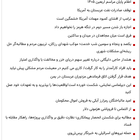
اعلام پایان مراسم اربعین ۱۴۰۵
توقف صادرات نفت عربستان به آمریکا
ترامپ از افشای کمبود مهمات آمریکا خشمگین است
اجازه باز شدن مسیر دوم در تنگه هرمز را نخواهیم داد
فرق است میان مجاهدان در میدان و ساکتین
یکصد و پنجاه و سومین شب خدمت؛ موکب شهدای رزکان، تریبون مردم و مطالبه‌گر حل
ریشه‌ای مشکلات شهری
هشدار حاجی دلیگانی درباره تغییر سهم دریای خزر و مخالفت با واگذاری امتیاز
باید افراد کارآمدتر را به کار گرفت/ کاری می کنیم در معیشت مردم مشکلی پیش نیاید
هدف قرار گرفتن اتاق‌ فرماندهی مزدوران عربستان در یمن
این دیپلماسی نمایشی، شکست خورده است/واقعیت‌ها را بپذیرید و به تعهدات خود عمل
کنید
امید مالباختگان رمزارز آبکی به فروش اموال محکومان
از التماس تا فروپاشی هژمونی دلار
مطالبه برای شکستن انحصار پیمانکاری؛ نظارت دقیق بر واگذاری پروژه‌ها، راهکار مقابله با
فساد
حمله نیروهای اسرائیلی به خبرنگار پرس‌تی‌وی