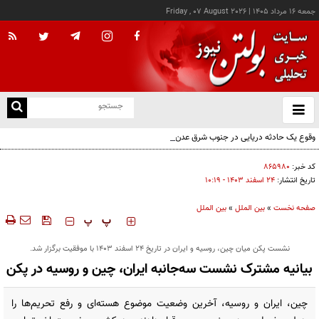
جمعه ۱۶ مرداد ۱۴۰۵
|
Friday , 07 August 2026
از
و
ته
وقوع یک حادثه دریایی در جنوب شرق عدن
ن
نو
کد خبر:
۸۶۵۹۸۰
تاریخ انتشار:
۲۴ اسفند ۱۴۰۳ - ۱۰:۱۹
صفحه نخست
»
بین الملل
»
بین الملل
‍‍‍ پ
پ
نشست پکن میان چین، روسیه و ایران در تاریخ ۲۴ اسفند ۱۴۰۳ با موفقیت برگزار شد.
بیانیه مشترک نشست سه‌جانبه ایران، چین و روسیه در پکن
چین، ایران و روسیه، آخرین وضعیت موضوع هسته‌ای و رفع تحریم‌ها را