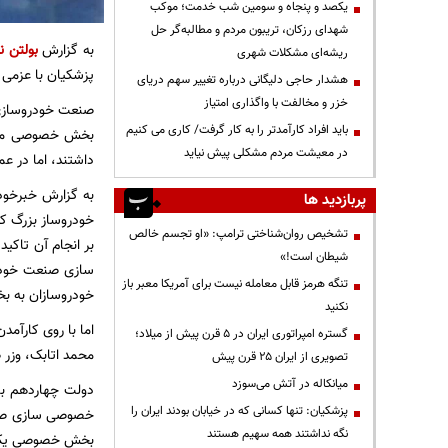
یکصد و پنجاه و سومین شب خدمت؛ موکب
شهدای رزکان، تریبون مردم و مطالبه‌گر حل
به گزارش
بولتن ن
ریشه‌ای مشکلات شهری
پزشکیان با عزمی ر
هشدار حاجی دلیگانی درباره تغییر سهم دریای
خزر و مخالفت با واگذاری امتیاز
صنعت خودروسازی ک
باید افراد کارآمدتر را به کار گرفت/ کاری می کنیم
بخش خصوصی مواجه
در معیشت مردم مشکلی پیش نیاید
داشتند، اما در 
به گزارش خبرخود
پربازدید ها
خودروساز بزرگ ک
تشخیص روان‌شناختی ترامپ: «او تجسم خالص
بر انجام آن تاک
شیطان است!»
سازی صنعت خودرو 
تنگه هرمز قابل معامله نیست برای آمریکا معبر باز
خودروسازان به ب
نکنید
اما با روی کارآ
گستره امپراتوری ایران در ۵ قرن پیش از میلاد؛
محمد اتابک، وزر
تصویری از ایران ۲۵ قرن پیش
میانکاله در آتش می‌سوزد
دولت چهاردهم با
پزشکیان: تنها کسانی که در خیابان بودند ایران را
نگه نداشتند همه سهیم هستند
بخش خصوصی یکی از