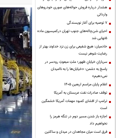
هشدار درباره فروش حواله‌های صوری خودروهای
وارداتی
۷ توصیه برای آغاز نویسندگی
احیای شن‌چاله‌های جنوب تهران درکمیسیون ماده
۵نهایی شد
خادمیان: هیچ شفیعی برای زن نزد خداوند بهتر از
رضایت شوهر نیست
سربازانِ خیابانِ ظهور؛ ملتِ مبعوثِ رودسر در
پاسخ به دشمن: «خیابان‌ها را به ناامیدان
نمی‌دهیم»
اعلام پایان مراسم اربعین ۱۴۰۵
توقف صادرات نفت عربستان به آمریکا
ترامپ از افشای کمبود مهمات آمریکا خشمگین
است
اجازه باز شدن مسیر دوم در تنگه هرمز را
نخواهیم داد
فرق است میان مجاهدان در میدان و ساکتین