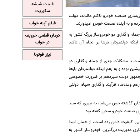
قیمت شیشه
سکوریت
‌سازی صنعت خودرو ناکام ماندند، دولت
فیلم آپنه خواب
رده و به آینده صنعت خودرو امیدوارند.
مله واگذاری دو خودروساز بزرگ کشور به
درمان قطعی خروپف
دولتمردان بار‌ها بر انجام آن تاکید
در خواب
لیزر فوتونا
ست با مشکلات جدی از جمله واگذاری دو
بوده و به رغم اینکه دولتمردان بار‌ها
ئیس جمهور دولت سیزدهم بر ضرورت خصوصی
م وعده‌ها، فرآیند واگذاری سهام دولتی
‌های گذشته حس می‌شد، به طوری که سید
ازی صنعت خودرو سخن گفته بود.
بی کیفیت دامن زده است، از همان ابتدا
دستور کار خود قرار داد و سرانجام ۱۷ بهمن ماه با واگذاری مدیریت بزرگترین خودروساز کشور به