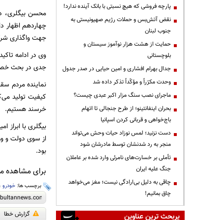
پارچه فروشی که هیچ نسبتی با بانک آینده ندارد!
محسن بیگلری، دب
نقض آتش‌بس و حملات رژیم صهیونیستی به
چهاردهم اظهار د
جنوب لبنان
جهت واگذاری شر
حمایت از هشت هزار نوآموز سیستان و
وی در ادامه تاکی
بلوچستانی
جدی در بحث خصو
جدال بهرام افشاری و امین حیایی در صدر جدول
وحدت مکرّراً و مؤکّداً تذکر داده شد
نماینده مردم سقز
ماجرای نصب سنگ مزار اکبر عبدی چیست؟
کیفیت تولید می‌
خرسند هستیم.
بحران اینفانتینو؛ از طرح جنجالی تا اتهام
باج‌خواهی و قربانی کردن اسپانیا
بیگلری با ابراز 
دست نزنید؛ لمس نوزاد حیات وحش می‌تواند
از سوی دولت و و
منجر به رد شدنشان توسط مادرشان شود
بود.
تأملی بر خسارت‌های نامرئی وارد شده بر عاملان
جنگ علیه ایران
برای مشاهده مطا
چاقی به دلیل بی‌ارادگی نیست؛ مغز می‌خواهد
برچسب ها:
خودرو
،
چاق بمانیم!
گزارش خطا
پربحث ترین عناوین