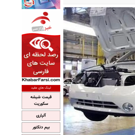
لینک های مفید
قیمت شیشه
سکوریت
آلپاری
بیم دتکتور