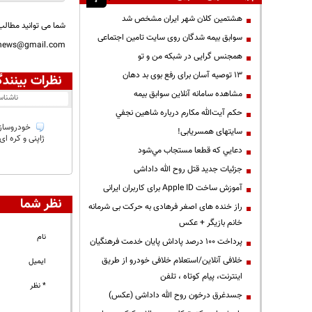
هشتمین کلان شهر ایران مشخص شد
شما می توانید مطالب 
سوابق بیمه شدگان روی سایت تامین اجتماعی
nnews@gmail.com
همجنس گرایی در شبکه من و تو
13 توصیه آسان برای رفع بوی بد دهان
نظرات بینندگ
مشاهده سامانه آنلاين سوابق بیمه
ناشنا
حكم آيت‌الله مكارم درباره شاهين نجفي
خودروساز 
سایتهای همسریابی!
ژاپنی و کره ای
دعايي كه قطعا مستجاب مي‌شود
جزئیات جدید قتل روح الله داداشی
آموزش ساخت Apple ID برای کاربران ایرانی
نظر شما
راز خنده های اصغر فرهادی به حرکت بی شرمانه
خانم بازیگر + عکس
نام
پرداخت ۱۰۰ درصد پاداش پایان خدمت فرهنگیان
خلافی آنلاین/استعلام خلافی خودرو از طریق
ایمیل
اینترنت، پیام کوتاه ، تلفن
* نظر
جسدغرق درخون روح الله داداشی (عکس)