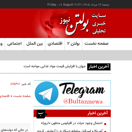
جمعه ۱۶ مرداد ۱۴۰۵
|
Friday , 07 August 2026
صفحه نخست
بولتن ۲
اقتصادی
بین الملل
اجتماعی
ور
آخرین اخبار
کد خبر:
۸۶۵۹۱۱
صفحه نخست
»
اقتصادی
آخرین اخبار
احتمال وجود حیات در اقیانوس مدفون «اروپا»
در حالی که دولت‌های 
آمریکا و اسرائیل سامانه «پیکان» را آزمایش کردند