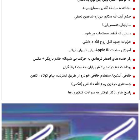
مشاهده سامانه آنلاين سوابق بیمه
حكم آيت‌الله مكارم درباره شاهين نجفي
سایتهای همسریابی!
دعايي كه قطعا مستجاب مي‌شود
جزئیات جدید قتل روح الله داداشی
آموزش ساخت Apple ID برای کاربران ایرانی
راز خنده های اصغر فرهادی به حرکت بی شرمانه خانم بازیگر + عکس
پرداخت ۱۰۰ درصد پاداش پایان خدمت فرهنگیان
خلافی آنلاین/استعلام خلافی خودرو از طریق اینترنت، پیام کوتاه ، تلفن
جسدغرق درخون روح الله داداشی (عکس)
پاسخ های دکتر توکلی به سوالات کنکوری ها