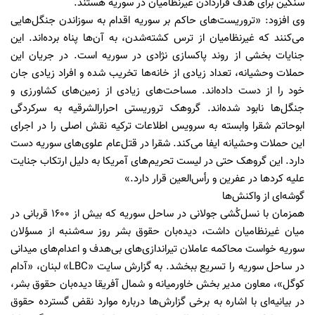
سنگین برای هدف قرار‌دادن غیرنظامیان در سوریه هستند.
وی افزود: «تروریست‌های حاکم بر سوریه اقدام به سوزاندن جنگل‌هایی
می‌کنند که غیرنظامیان از ترس کشته‌شدن، به آن‌ها پناه برده‌اند. این
جنایات بخشی از روند پاکسازی نژادی در سوریه است. در جریان این
حملات وحشیانه، تعداد زیادی از خانه‌ها تخریب شده و افراد زیادی جان
خود را از دست داده‌اند. مساحت‌های زیادی از زمین‌های کشاورزی و
جنگل‌ها نابود شده‌اند. گروهک تروریستی احرار‌الشرقیه به سرکردگی
ابوحاتم شقرا وابسته به سرویس اطلاعات ترکیه نقش اصلی را در اجرای
این حملات وحشیانه ایفا می‌کند. شقرا در قتل‌عام علوی‌های سوریه دست
دارد. این گروهک حتی در لیست تحریم‌های آمریکا به دلیل ارتکاب جنایت
علیه کردها در عفرین و رأس‌العین قرار دارد.»
گوشه‌ای از واکنش‌ها
همزمان با نسل‌کُشی جولانی در ساحل سوریه که بیش از ۱6۰۰ قربانی در
میان غیرنظامیان داشت، دیده‌بان حقوق بشر روز سه‌شنبه از مسؤلان
سوریه خواست محاکمه عاملان تیراندازی‌های بی‌هدف و اعدام‌های میدانی
در ساحل سوریه را تسریع ببخشد. به گزارش سایت «LBC» لبنان، «آدام
کوگل»، معاون مدیر بخش خاورمیانه و شمال آفریقا دیده‌بان حقوق بشر،
در بیانیه‌ای با اشاره به برخی گزارش‌ها درباره موارد نقض گسترده حقوق