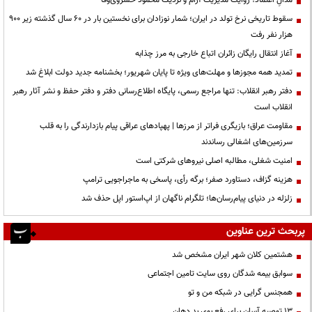
سقوط تاریخی نرخ تولد در ایران؛ شمار نوزادان برای نخستین بار در ۶۰ سال گذشته زیر ۹۰۰
هزار نفر رفت
آغاز انتقال رایگان زائران اتباع خارجی به مرز چذابه
تمدید همه مجوزها و مهلت‌های ویژه تا پایان شهریور؛ بخشنامه جدید دولت ابلاغ شد
دفتر رهبر انقلاب: تنها مراجع رسمی، پایگاه اطلاع‌رسانی دفتر و دفتر حفظ و نشر آثار رهبر
انقلاب است
مقاومت عراق؛ بازیگری فراتر از مرزها | پهپادهای عراقی پیام بازدارندگی را به قلب
سرزمین‌های اشغالی رساندند
‌امنیت شغلی، مطالبه اصلی نیروهای شرکتی است
هزینه گزاف، دستاورد صفر؛ برگه رأی، پاسخی به ماجراجویی ترامپ
زلزله در دنیای پیام‌رسان‌ها؛ تلگرام ناگهان از اپ‌استور اپل حذف شد
پربحث ترین عناوین
هشتمین کلان شهر ایران مشخص شد
سوابق بیمه شدگان روی سایت تامین اجتماعی
همجنس گرایی در شبکه من و تو
13 توصیه آسان برای رفع بوی بد دهان