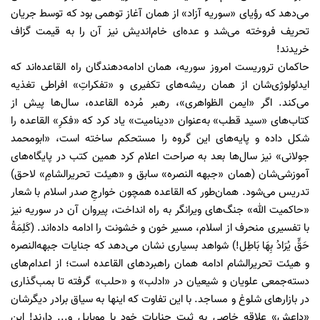
می‌دهد که رؤیای «سوریه آزاد» از همان آغاز توهمی بود که توسط جریان
تحریف فروخته می‌شد و عده‌ای خام‌اندیش نیز آن را به قیمت گزاف
خریدند!
حاکمان تروریست امروز سوریه، همان ادامه‌دهندگان راه القاعده‌اند که
ایدئولوژی‌شان از همان ریشه‌های تکفیری و «تفکراتِ» افراطی تغذیه
می‌کند. اگر «ایمن الظواهری»، رهبر مُرده القاعده، سال‌ها پیش از
کتاب‌های «سید قطب» به‌عنوان «دینامیت» یاد کرد که «فکرِ» القاعده را
شکل داده و پایه‌های این گروه را مستحکم ساخته است، «ابومحمد
جولانی» نیز سال‌ها بعد به صراحت اعلام کرد همین کتب در پایگاه‌های
آموزشی‌شان (همان «جبهه النصره» سابق و «هیئت تحریر‌الشامِ» لاحق)
تدریس می‌شود. همان‌طور که القاعده همچون خوارجِ صدر اسلام با شعار
«حاکمیت الله» جنگ‌های ویرانگر به راه انداخت، پیروان آن در سوریه نیز
با تفسیری منحرف از اسلام، مسیر خون و خشونت را ادامه داده‌اند. (كَلِمَةُ
حَقٍّ يُرَادُ بِهَا بَاطِل!) شواهد بسیاری نشان می‌دهد که جنایات جبهه‌النصره
و هیئت تحریر‌الشام ادامه همان راهبردهای القاعده است؛ از اعدام‌های
دسته‌جمعی علویان و شیعیان در «ادلب» و «حلب» گرفته تا بمب‌گذاری
در بازارهای شلوغ و مساجد. با این تفاوت که اینها به سیاق برادر دیگرشان
«داعش» علاقه خاصی به ثبت جنایات خود با موبایل و... دارند! این