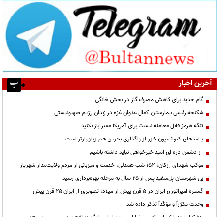
آخرین اخبار
گام جدید برای کاهش مصرف گاز در بخش خانگی
شکنجه رئیس بیمارستان کمال عدوان غزه در زندان رژیم صهیونیستی
تنگه هرمز قابل معامله نیست برای آمریکا معبر باز نکنید
پیامدهای کنوانسیون خزر از واگذاری بحرین هم زیان‌بارتر است
از دشمن ذره ای امید خیرخواهی نباید داشته باشیم
موکب شهدای رزکان؛ ۱۵۲ شب همدلی، خدمت و میزبانی از مردم ولایت‌مدار شهریار
پل شهرستان پل‌سفید پس از ۲۵ سال به مرحله بهره‌برداری رسید
گستره امپراتوری ایران در ۵ قرن پیش از میلاد؛ تصویری از ایران ۲۵ قرن پیش
وحدت مکرّراً و مؤکّداً تذکر داده شد