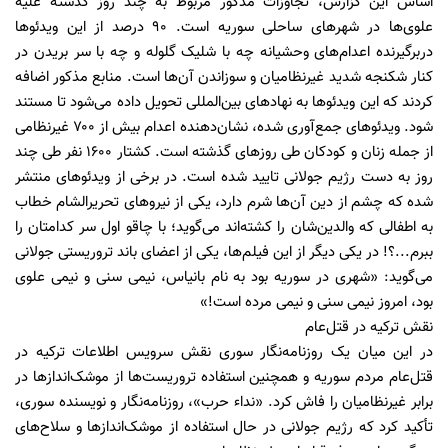
اساس این گزارش، تجاوزات مذکور مربوط به چند روز گذشته علیه
علوی‌ها در شهرهای ساحلی سوریه است. ۹۰ درصد از این ویدئوها
دربرگیرنده اعدام‌های وحشیانه چه با شلیک گلوله و چه با سر بریدن در
کنار شکنجه شدید غیرنظامیان و سوزاندن آن‌ها است. منابع مذکور اضافه
کردند که این ویدئوها به نهادهای بین‌المللی تحویل داده می‌شود تا مستند
شود. ویدئوهای جمع‌آوری شده، نشان‌دهنده اعدام بیش از ۷۰۰ غیرنظامی
از جمله زنان و کودکان طی روزهای گذشته است. کشتار 1600 نفر طی چند
روز به دست رژیم جولانی تایید شده است. در برخی از ویدئوهای منتشر
شده که چشم از دین آن‌ها شرم دارد، یکی از نیروهای تحریر‌الشام خطاب
به اطفالی که والدین‌شان را کشته‌اند می‌گوید؛ با چاقو اول سر کدامتان را
ببرم...؟! در یکی دیگر از این فیلم‌ها، یکی از اعضای باند تروریستی جولانی
می‌گوید: «شهری در سوریه بود به نام بانیاس، نیمی سنی و نیمی علوی
بود، امروز نیمی سنی و نیمی مرده است!»
نقش ترکیه در قتل‌عام
در این میان یک روزنامه‌نگار سوری نقش سرویس اطلاعات ترکیه در
قتل‌عام مردم سوریه و همچنین استفاده تروریست‌ها از موشک‌اندازها در
برابر غیرنظامیان را فاش کرد. «نداء حرب»، روزنامه‌نگار و نویسنده سوری،
تأکید کرد که رژیم جولانی در حال استفاده از موشک‌اندازها و سلاح‌های