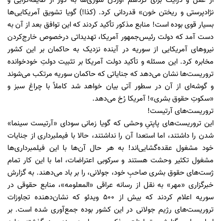
از عقل و درایت برای گردهم آوردن سوری‌ها به دور از طایفه‌گرایی و
نژادپرستی و ریختن خون» قدردانی کرد. (کذا!) گویا تشویق آمریکایی‌ها
بسیار قوی بوده است! منابع مذکور تأکید کردند که این توافق بعد از آن به
دست آمد که دولت رئیس‌جمهور آمریکا، تهدیداتی درخصوص خارج‌کردن
نیروهای آمریکایی از سوریه در آینده نزدیک به حاکمان بر این کشور
مخابره کرد. این مسئله و تأکید دولت آمریکا بر تثبیت دولتِ خودخوانده
تروریست‌ها نشان می‌دهد که جنایاتی که حاکمان سوریه مرتکب می‌شوند
و گوشه‌ای از آن در سطور آتی بیان خواهد شد کاملاً با چراغ سبز و
«سکوتِ حقوق بشری»! آمریکا رُخ می‌دهد.
تروریست‌های آرتیست!
این تروریست‌های پاپتیِ‌ وحشی که گویا زمانی سودای «آرتیست سینما»
شدن را داشتند، اما استعدا آن را نداشتند، حالا با فیملبرداری از جنایات
خود مشغول عقده‌گشایی‌اند! به هر حال آن‌ها با این فیلمبرداری‌ها
مشغول تکثیر وحشت هستند و سرکوبی اعتراضات، اما با این کار تمام
ژست‌های حقوق بشری صاحبِ خود، جولانی، را بر باد می‌دهند. به گزارش
خبرگزاری «مهر» به نقل از رسانه عراقی «المعلومه»، منابع حقوقی در
سوریه اعلام کردند که بیش از ۵۰۰ ویدئو که نشان‌دهنده تجاوزات
تروریست‌های رژیم جولانی در این کشور بوده جمع‌آوری شده است. بر