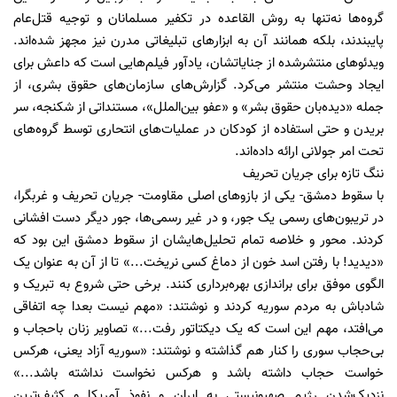
گروه‌ها نه‌تنها به روش القاعده در تکفیر مسلمانان و توجیه قتل‌عام
پایبندند، بلکه همانند آن به ابزارهای تبلیغاتی مدرن نیز مجهز شده‌اند.
ویدئوهای منتشرشده از جنایاتشان، یادآور فیلم‌هایی است که داعش برای
ایجاد وحشت منتشر می‌کرد. گزارش‌های سازمان‌های حقوق بشری، از
جمله «دیده‌بان حقوق بشر» و «عفو بین‌الملل»، مستنداتی از شکنجه، سر
بریدن و حتی استفاده از کودکان در عملیات‌های انتحاری توسط گروه‌های
تحت امر جولانی ارائه داده‌اند.
ننگ تازه برای جریان تحریف
با سقوط دمشق- یکی از بازوهای اصلی مقاومت- جریان تحریف و غربگرا،
در تریبون‌های رسمی یک جور، و در غیر رسمی‌ها، جور دیگر دست افشانی
کردند. محور و خلاصه تمام تحلیل‌هایشان از سقوط دمشق این بود که
«دیدید! با رفتن اسد خون از دماغ کسی نریخت...» تا از آن به عنوان یک
الگوی موفق برای براندازی بهره‌برداری کنند. برخی حتی شروع به تبریک و
شادباش به مردم سوریه کردند و نوشتند: «مهم نیست بعدا چه اتفاقی
می‌افتد، مهم این است که یک دیکتاتور رفت...» تصاویر زنان با‌حجاب و
بی‌حجاب سوری را کنار هم گذاشته و نوشتند: «سوریه آزاد یعنی، هرکس
خواست حجاب داشته باشد و هرکس نخواست نداشته باشد...»
نزدیک‌شدن رژیم صهیونیستی به ایران و نفوذ آمریکا و کثیف‌ترین