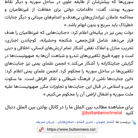
سوری‌ها که بیشترشان از طایفه علوی در ساحل سوریه و دیگر نقاط
سوریه بودند، گفت: «اقدامات دولتی برای حفاظت از غیرنظامیان و
محاکمه عاملان تیراندازی‌های بی‌هدف و اعدام‌های میدانی و دیگر جنایات
خطرناک باید سریع و بدون ابهام باشد.»
دولت یمن نیز در بیانیه‌ای اعلام کرد: «جنایت‌هایی که غیرنظامیان را هدف
قرار می‌دهد شامل قتل‌جمعی، شکنجه وحشیانه، کوچاندن اجباری،
تخریب منازل و املاک نقض آشکار تمام ارزش‌های انسانی، اخلاقی و دینی
است و چهره قبیح تکفیری‌های تندرو و شباهت آن‌ها به صهیونیست‌ها در
گرایش جنایتکارانه را آشکار می‌کند.» انجمن علمای یمنی نیز جنایت‌های
تکفیری‌ها در ساحل سوریه را محکوم کرد. انجمن علمای یمنی اعلام کرد:
«این جنایت‌ها ناشی از فرهنگ شیطانی و تفکر افراطی است. ما سکوت
عربی و اسلامی در قبال این جنایت‌ها و تجاوزات مکرر صهیونیست‌ها علیه
ملت سوریه و اشغال اراضی آن را محکوم می‌کنیم.»
برای مشاهده مطالب بین الملل ما را در کانال بولتن بین الملل دنبال
کنید
bultanbeinolmelal@
برچسب ها:
کشتار علویان
،
تحریر الشام
،
اصلاح‌طلبان
،
جریان تحریف