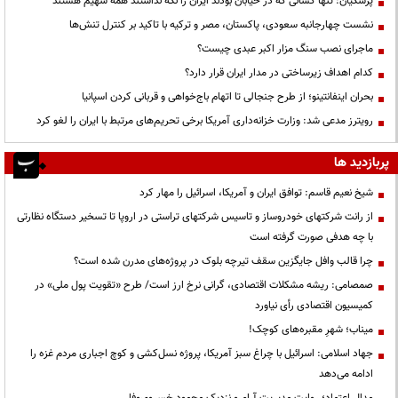
پزشکیان: تنها کسانی که در خیابان بودند ایران را نگه نداشتند همه سهیم هستند
نشست چهارجانبه سعودی، پاکستان، مصر و ترکیه با تاکید بر کنترل تنش‌ها
ماجرای نصب سنگ مزار اکبر عبدی چیست؟
کدام اهداف زیرساختی در مدار ایران قرار دارد؟
بحران اینفانتینو؛ از طرح جنجالی تا اتهام باج‌خواهی و قربانی کردن اسپانیا
رویترز مدعی شد: وزارت خزانه‌داری آمریکا برخی تحریم‌های مرتبط با ایران را لغو کرد
پربازدید ها
شیخ نعیم قاسم: توافق ایران و آمریکا، اسرائیل را مهار کرد
از رانت‌ شرکتهای خودروساز و تاسیس شرکتهای تراستی در اروپا تا تسخیر دستگاه نظارتی
با چه هدفی صورت گرفته است
چرا قالب وافل جایگزین سقف تیرچه بلوک در پروژه‌های مدرن شده است؟
صمصامی: ریشه مشکلات اقتصادی، گرانی نرخ ارز است/ طرح «تقویت پول ملی» در
کمیسیون اقتصادی رأی نیاورد
میناب؛ شهرِ مقبره‌های کوچک!
جهاد اسلامی: اسرائیل با چراغ سبز آمریکا، پروژه نسل‌کشی و کوچ اجباری مردم غزه را
ادامه می‌دهد
مدالِ اعتماد؛ روایت مدیریت آرام و نزدیک محمود خسروی‌وفا