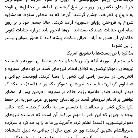
جریان‌های تکفیری و تروریستی بیخ گوشمان را با همین تحلیل‌های آلوده
به دروغ و تحریف، جشن گرفتند. آن‌ها که به محض سقوط «دمشق»
شروع به فروختنِ رؤیای «سوریه آزاد» کردند، حالا چشم خود را بر روی
تمام این جنایات هولناک بسته‌اند. آن‌ها لاجرم باید درباره جنایات کنونی
حاکمانِ آن «سوریه آزادِ» خیالی سکوت پیشه کنند تا عمق رسوایی بیشتر
از این نشود!
مذاکره با تروریست‌ها با تشویق آمریکا
خبر مهم از سوریه آنکه رئیس خودخوانده دوره انتقالی سوریه و فرمانده
نیروهای دموکراتیکسوریه توافق ادغام نیروهای قسد در نهادهای سوریه و
آتش‌بس در سراسر اراضی این کشور را امضا کردند. ابومحمد جولانی و
«مظلوم کوبانی»، فرمانده نیروهای دموکراتیکسوریه (قسد)، با یکدیگر
دیدار کردند. طبق اعلامیه رژیم حاکم بر سوریه، «طرفین پس از امضای
توافقی بر ادغام نیروهای قسد در نهادهای جمهوری عربی سوریه، بر حفظ
یکپارچگی کشور و مخالفت با تقسیم سوریه تأکید کردند.» نکته جالب
توجه و چیزی که این خبر را مهم می‌کند آن است که فرمانده نیروهای
دموکراتیکسوریه (قسد) اعلام کرد: «آمریکایی‌ها ما را به مذاکره با سرکرده
تحریرالشام تشویق کردند.» وی در عین حال از جولانی به دلیل «استفاده