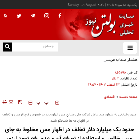
يکشنبه ۱۸ مرداد ۱۴۰۵
|
Sunday , 09 August 2026
از
و
ته
هشدار صنعا به عربستان: وقت تلف نکنید
ن
نو
کد خبر:
۸۶۵۴۴۸
تعداد نظرات:
۲ نظر
تاریخ انتشار:
۱۳ اسفند ۱۴۰۳ - ۱۴:۵۷
صفحه نخست
»
اقتصادی
‍‍‍ پ
پ
مدرس‌خیابانی به عنوان مدیرعامل شرکت ملی صنایع مس ایران باید در خصوص قاچاق مس و تخلف
در اظهارنامه ها پاسخگو باشد
حدود یک میلیارد دلار تخلف در اظهار مس مخلوط به جای
مس خالص و استفاده از تعرفه آن و عدم رفع تعهد ارزی