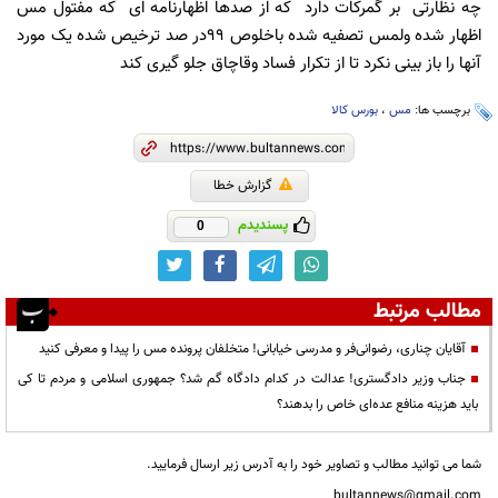
چه نظارتی بر گمرکات دارد که از صدها اظهارنامه ای که مفتول مس
اظهار شده ولمس تصفیه شده باخلوص ۹۹در صد ترخیص شده یک مورد
آنها را باز بینی نکرد تا از تکرار فساد وقاچاق جلو گیری کند
برچسب ها:
مس
،
بورس کالا
گزارش خطا
پسندیدم
0
مطالب مرتبط
آقایان چناری، رضوانی‌فر و مدرسی خیابانی! متخلفان پرونده مس را پیدا و معرفی کنید
جناب وزیر دادگستری! عدالت در کدام دادگاه گم شد؟ جمهوری اسلامی و مردم تا کی
باید هزینه منافع عده‌ای خاص را بدهند؟
شما می توانید مطالب و تصاویر خود را به آدرس زیر ارسال فرمایید.
bultannews@gmail.com