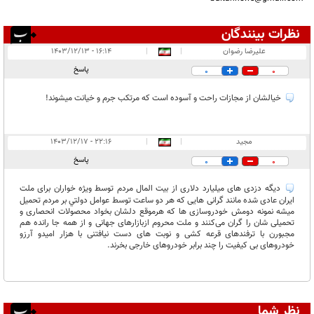
نظرات بینندگان
انتشار یافته:
۲
علیرضا رضوان
|
|
۱۶:۱۴ - ۱۴۰۳/۱۲/۱۳
در انتظار بررسی:
پاسخ
0
0
غیر قابل انتشار:
۴
خیالشان از مجازات راحت و آسوده است که مرتکب جرم و خیانت میشوند!
مجید
|
|
۲۲:۱۶ - ۱۴۰۳/۱۲/۱۷
پاسخ
0
0
دیگه دزدی های میلیارد دلاری از بیت المال مردم توسط ویژه خواران برای ملت
ایران عادی شده مانند گرانی هایی که هر دو ساعت توسط عوامل دولتي بر مردم تحمیل
میشه نمونه دومش خودروسازی ها که هرموقع دلشان بخواد محصولات انحصاری و
تحمیلی شان را گران می‌کنند و ملت محروم ازبازارهای جهانی و از همه جا رانده هم
مجبورن با ترفندهای قرعه کشی و نوبت های دست نیافتنی با هزار امیدو آرزو
خودروهای بی کیفیت را چند برابر خودروهای خارجی بخرند.
نظر شما