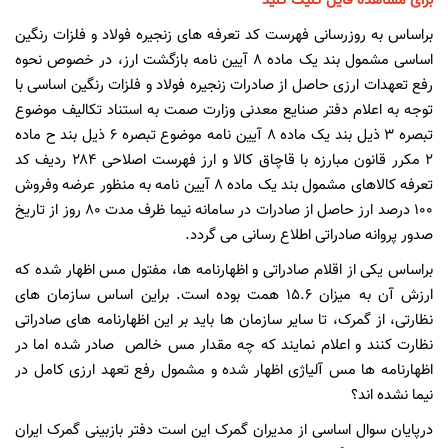
برای مشاهده فایل کلیک کنید
براساس به روزرسانی فهرست کد تعرفه های زنجیره فولاد و فلزات رنگین
اساسی مشمول بند یک ماده ۸ آیین نامه بازگشت ارز، در خصوص نحوه
رفع تعهدات ارزی حاصل از صادرات زنجیره فولاد و فلزات رنگین اساسی با
توجه به اعلام دفتر صنایع معدنی وزارت صمت به استناد تكاليف موضوع
تبصره ۳ ذیل بند یک ماده ۸ آیین نامه موضوع تبصره ۶ ذیل بند ح ماده
۲ مکرر قانون مبارزه با قاچاق کالا و ارز فهرست اصلاحی ۲۸۴ ردیف کد
تعرفه کالاهای مشمول بند یک ماده ۸ آیین نامه به منظور عرضه وفروش
۱۰۰ درصد ارز حاصل از صادرات در سامانه نيما ظرف مدت ۸۰ روز از تاریخ
صدور پروانه صادراتی اطلاع رسانی می گردد.
براساس یکی از اقلام صادراتی و اظهارنامه ها، مفتول مس اظهار شده که
ارزش آن به میزان 15.6 همت بوده است. براین اساس سازمان های
نظارتی، از گمرک، تا سایر سازمان ها باید بر این اظهارنامه های صادراتی
نظارت کنند و اعلام نمایند که چه مقدار مس خالص صادر شده اما در
اظهارنامه ها مس آلیاژی اظهار شده و مشمول رفع تعهد ارزی کامل در
نیما نشده اند؟
درپایان سوال اساسی از مدیران گمرک این است دفتر بازبینی گمرک ایران