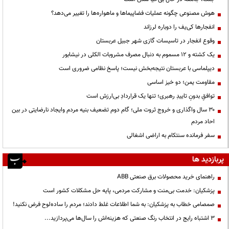
هوش مصنوعی چگونه عملیات فضاپیماها و ماهواره‌ها را تغییر می‌دهد؟
انفجارها کی‌یف را دوباره لرزاند
وقوع انفجار در تاسیسات گازی شهر جبیل عربستان
یک کشته و ۱۲ مسموم به دنبال مصرف مشروبات الکلی در نیشابور
دیپلماسی با عربستان نتیجه‌بخش نیست؛ پاسخ نظامی ضروری است
مقاومت یمن؛ دو خیز اساسی
توافقِ بدونِ تاییدِ رهبری؛ تنها یک قراردادِ بی‌ارزش است
۳۰ سال واگذاری و خروج ثروت ملی؛ گام دوم تضعیف بنیه مردم وایجاد نارضایتی در بین
احاد مردم
سفر فرمانده سنتکام به اراضی اشغالی
پربازدید ها
راهنمای خرید محصولات برق صنعتی ABB
پزشکیان: خدمت بی‌منت و مشارکت مردمی، پایه حل مشکلات کشور است
صمصامی خطاب به پزشکیان: به شما اطلاعات غلط دادند؛ مردم را ساده‌لوح فرض نکنید!
3 اشتباه رایج در انتخاب رنگ صنعتی که هزینه‌اش را سال‌ها می‌پردازید...