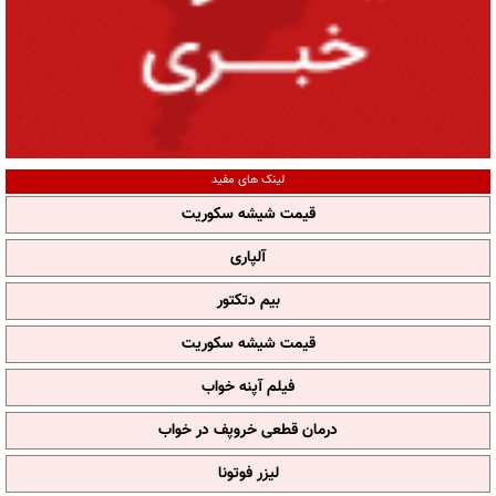
لینک های مفید
قیمت شیشه سکوریت
آلپاری
بیم دتکتور
قیمت شیشه سکوریت
فیلم آپنه خواب
درمان قطعی خروپف در خواب
لیزر فوتونا