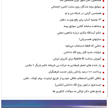
هشتمین کلان شهر ایران مشخص شد
سوابق بیمه شدگان روی سایت تامین اجتماعی
همجنس گرایی در شبکه من و تو
13 توصیه آسان برای رفع بوی بد دهان
مشاهده سامانه آنلاين سوابق بیمه
حكم آيت‌الله مكارم درباره شاهين نجفي
سایتهای همسریابی!
دعايي كه قطعا مستجاب مي‌شود
جزئیات جدید قتل روح الله داداشی
آموزش ساخت Apple ID برای کاربران ایرانی
راز خنده های اصغر فرهادی به حرکت بی شرمانه خانم بازیگر + عکس
پرداخت ۱۰۰ درصد پاداش پایان خدمت فرهنگیان
خلافی آنلاین/استعلام خلافی خودرو از طریق اینترنت، پیام کوتاه ، تلفن
جسدغرق درخون روح الله داداشی (عکس)
پاسخ های دکتر توکلی به سوالات کنکوری ها