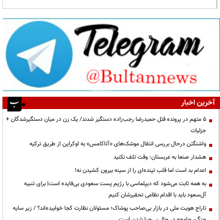
آخرین اخبار
۵ متهم در پرونده قتل حمیدرضا رجب‌زاده دستگیر شدند/ یک زن در میان دستگیرشدگان +
جزئیات
واشنگتن درحال بررسی انتقال موشک‌های «آتاکامس» به اوکراین از طریق ترکیه
هشدار صنعا به عربستان: وقت تلف نکنید
اعدام بد است اما قلب تپنده‌ای را از سینه بیرون کشیدن نه!
به همه ثابت می‌شود که دیپلماسی با رژیم پست سعودی بی‌فایده است| برای تنبیه
آل‌سعود باید با اقدام نظامی تحقیرشان کنیم
تاراج هویت ملی در بازار بی‌صاحب پوشاک؛ مسئولان نظارت کجا خوابیده‌اند؟ / زیر سایه
جنگ، جامعه در حال بی‌حیا شدن است