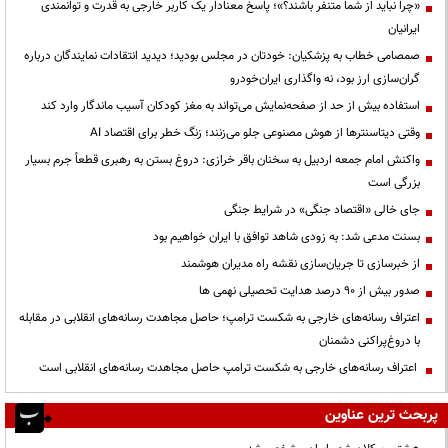
«چرا نباید از شما متنفر باشند؟»؛ پاسخ معنادار یک کاربر خارجی به قدرت و توانمندی
ایرانیان
صمصامی خطاب به پزشکیان: خودتان در مجلس بودید؛ دیدید انتقادات نمایندگان درباره
گران‌سازی ارز بود، نه واگذاری ایران‌خودرو
استفاده بیش از حد از صفحه‌نمایش می‌تواند به مغز کودکان آسیب ماندگار وارد کند
وقتی دیتاسنترها از هوش مصنوعی جلو می‌زنند؛ زنگ خطر برای اقتصاد AI
واکنش امام جمعه اردبیل به سخنان باقر خرازی: دروغ بستن به رهبری قطعاً جرم بسیار
بزرگی است
جای خالی «اقتصاد جنگی» در شرایط جنگی
بسنت مدعی شد: به زودی شاهد توافق با ایران خواهیم بود
از خبرسازی تا جریان‌سازی نقشه راه مدیران هوشمند
صدور بیش از ۹۰ درصد هدایت تحصیلی نهمی ها
اعتراف رسانه‌های خارجی به شکست ترامپ؛ حاصل مجاهدت رسانه‌های انقلابی در مقابله
با دروغ‌پراکنی دشمنان
اعتراف رسانه‌های خارجی به شکست ترامپ حاصل مجاهدت رسانه‌های انقلابی است
پربحث ترین عناوین