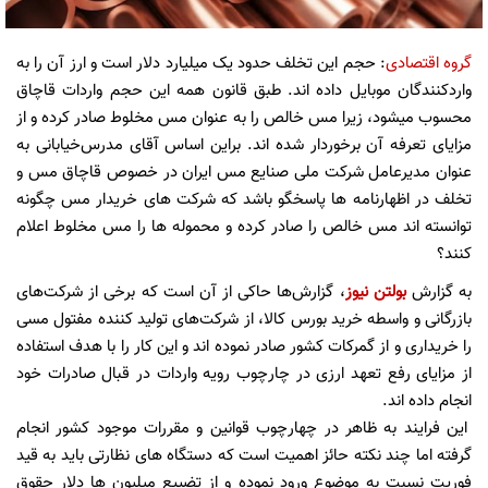
گروه اقتصادی
: حجم این تخلف حدود یک میلیارد دلار است و ارز آن را به
واردکنندگان موبایل داده اند. طبق قانون همه این حجم واردات قاچاق
محسوب میشود، زیرا مس خالص را به عنوان مس مخلوط صادر کرده و از
مزایای تعرفه آن برخوردار شده اند. براین اساس آقای مدرس‌خیابانی به
عنوان مدیرعامل شرکت ملی صنایع مس ایران در خصوص قاچاق مس و
تخلف در اظهارنامه ها پاسخگو باشد که شرکت های خریدار مس چگونه
توانسته اند مس خالص را صادر کرده و محموله ها را مس مخلوط اعلام
کنند؟
به گزارش
بولتن نیوز
، گزارش‌ها حاکی از آن است که برخی از شرکت‌های
بازرگانی و واسطه خرید بورس کالا، از شرکت‌های تولید کننده مفتول مسی
را خریداری و از گمرکات کشور صادر نموده اند و این کار را با هدف استفاده
از مزایای رفع تعهد ارزی در چارچوب رویه واردات در قبال صادرات خود
انجام داده اند.
این فرایند به ظاهر در چهارچوب قوانین و مقررات موجود کشور انجام
گرفته اما چند نکته حائز اهمیت است که دستگاه های نظارتی باید به قید
فوریت نسبت به موضوع ورود نموده و از تضییع میلیون ها دلار حقوق