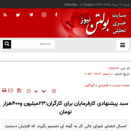
شنبه ۱۷ مرداد ۱۴۰۵
|
Saturday , 08 August 2026
از
و
ته
کالابرگ این خانوارها امروز شارژ شد
ن
نو
کد خبر:
۸۶۵۲۹۶
تاریخ انتشار:
۱۰ اسفند ۱۴۰۳ - ۱۱:۵۹
صفحه نخست
»
اقتصادی
»
گوناگون
‍‍‍ پ
پ
سبد پیشنهادی کارفرمایان برای کارگران:۲۳میلیون و۴۰۰هزار
تومان
امسال اعضای شورای عالی کار به گونه ای تصمیم بگیرند که افزایش دستمزد