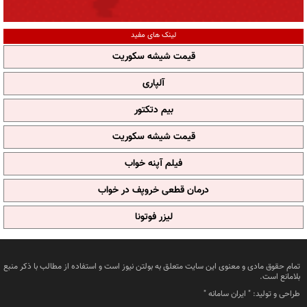
لینک های مفید
قیمت شیشه سکوریت
آلپاری
بیم دتکتور
قیمت شیشه سکوریت
فیلم آپنه خواب
درمان قطعی خروپف در خواب
لیزر فوتونا
تمام حقوق مادی و معنوی این سایت متعلق به بولتن نیوز است و استفاده از مطالب با ذکر منبع
بلامانع است.
طراحی و تولید: "
ایران سامانه
"