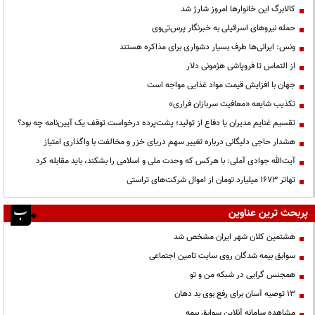
کالابرگ این خانوارها امروز شارژ شد
حمله نیروهای اسرائیلی به خبرنگار پرس‌تی‌وی
ونس: ایرانی‌ها طرف بسیار دشواری برای مذاکره هستند
از التماس تا فروپاشی هژمونی دلار
جهان با افزایش قیمت مواد غذایی مواجه است
تکذیب شایعه «معافیت سربازان فراری»
تقسیم غنایم مدیران یا دفاع از تولید؛ پشت‌پرده درخواست توقف یک آیین‌نامه چه بود؟
هشدار حاجی دلیگانی درباره تغییر سهم دریای خزر و مخالفت با واگذاری امتیاز
آیت‌الله جوادی آملی: با هرکس که وحدت ملی و اسلامی را بشکند، باید مقابله کرد
تهاتر ۱۶۷۳ میلیارد تومان از اموال شرکت‌های تراستی
پربحث ترین عناوین
هشتمین کلان شهر ایران مشخص شد
سوابق بیمه شدگان روی سایت تامین اجتماعی
همجنس گرایی در شبکه من و تو
13 توصیه آسان برای رفع بوی بد دهان
مشاهده سامانه آنلاين سوابق بیمه