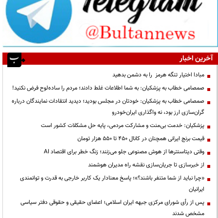
آخرین اخبار
مبادا اختیار تنگه هرمز را به دشمن بدهید
صمصامی خطاب به پزشکیان: به شما اطلاعات غلط دادند؛ مردم را ساده‌لوح فرض نکنید!
صمصامی خطاب به پزشکیان: خودتان در مجلس بودید؛ دیدید انتقادات نمایندگان درباره
گران‌سازی ارز بود، نه واگذاری ایران‌خودرو
پزشکیان: خدمت بی‌منت و مشارکت مردمی، پایه حل مشکلات کشور است
قیمت‌ برنج ایرانی همچنان در کانال ۴۵۰ تا ۵۵۰ هزار تومان
وقتی دیتاسنترها از هوش مصنوعی جلو می‌زنند؛ زنگ خطر برای اقتصاد AI
از خبرسازی تا جریان‌سازی نقشه راه مدیران هوشمند
«چرا نباید از شما متنفر باشند؟»؛ پاسخ معنادار یک کاربر خارجی به قدرت و توانمندی
ایرانیان
پس از رأی شورای مرکزی جبهه ایران اسلامی؛ اعضای حقیقی و حقوقی دفتر سیاسی
مشخص شدند