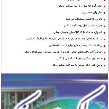
حكم آيت‌الله مكارم درباره شاهين نجفي
سایتهای همسریابی!
دعايي كه قطعا مستجاب مي‌شود
جزئیات جدید قتل روح الله داداشی
آموزش ساخت Apple ID برای کاربران ایرانی
راز خنده های اصغر فرهادی به حرکت بی شرمانه خانم بازیگر + عکس
پرداخت ۱۰۰ درصد پاداش پایان خدمت فرهنگیان
خلافی آنلاین/استعلام خلافی خودرو از طریق اینترنت، پیام کوتاه ، تلفن
جسدغرق درخون روح الله داداشی (عکس)
پاسخ های دکتر توکلی به سوالات کنکوری ها