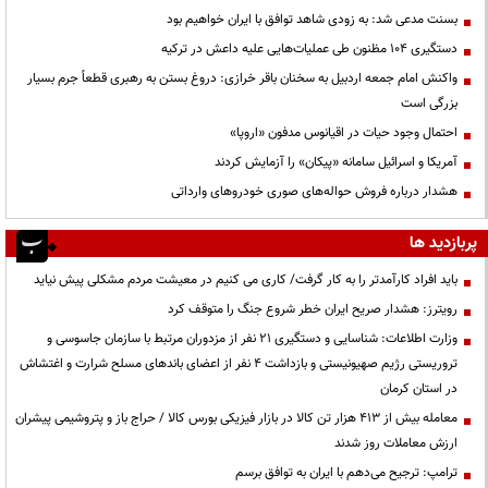
بسنت مدعی شد: به زودی شاهد توافق با ایران خواهیم بود
دستگیری ۱۰۴ مظنون طی عملیات‌هایی علیه داعش در ترکیه
واکنش امام جمعه اردبیل به سخنان باقر خرازی: دروغ بستن به رهبری قطعاً جرم بسیار
بزرگی است
احتمال وجود حیات در اقیانوس مدفون «اروپا»
آمریکا و اسرائیل سامانه «پیکان» را آزمایش کردند
هشدار درباره فروش حواله‌های صوری خودروهای وارداتی
پربازدید ها
باید افراد کارآمدتر را به کار گرفت/ کاری می کنیم در معیشت مردم مشکلی پیش نیاید
رویترز: هشدار صریح ایران خطر شروع جنگ را متوقف کرد
وزارت اطلاعات: شناسایی و دستگیری ۲۱ نفر از مزدوران مرتبط با سازمان جاسوسی و
تروریستی رژیم صهیونیستی و بازداشت ۴ نفر از اعضای باندهای مسلح شرارت و اغتشاش
در استان کرمان
معامله بیش از ۴۱۳ هزار تن کالا در بازار فیزیکی بورس کالا / حراج باز و پتروشیمی پیشران
ارزش معاملات روز شدند
ترامپ: ترجیح می‌دهم با ایران به توافق برسم