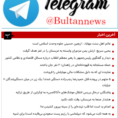
آخرین اخبار
عالم اهل سنت مهاباد : اربعین حسینی جلوه وحدت اسلامی است
یحیی سریع: ارتش یمن مزدوران وابسته به عربستان را در تعز هدف گرفت
دیدار و گفتگوی رئیس‌جمهور با رهبر معظم انقلاب درباره مسائل اقتصادی و نظامی کشور
حمله مسلحانه به قهوه‌خانه‌ای در زاهدان؛ ۲ نفر جان باختند
نماینده ای که به دلیل مشکلات مالی موبایلش را فروخت
۵ متهم در پرونده قتل حمیدرضا رجب‌زاده دستگیر شدند/ یک زن در میان دستگیرشدگان +
جزئیات
واشنگتن درحال بررسی انتقال موشک‌های «آتاکامس» به اوکراین از طریق ترکیه
هشدار صنعا به عربستان: وقت تلف نکنید
اعدام بد است اما قلب تپنده‌ای را از سینه بیرون کشیدن نه!
به همه ثابت می‌شود که دیپلماسی با رژیم پست سعودی بی‌فایده است| برای تنبیه