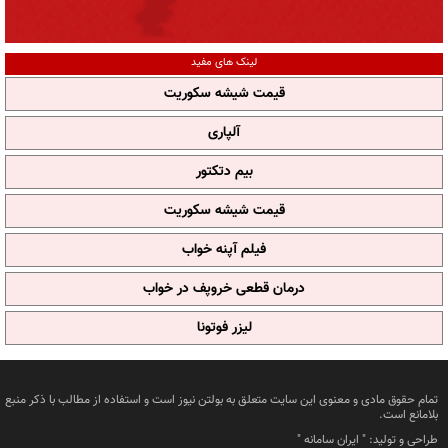
لینک های مفید
قیمت شیشه سکوریت
آلپاری
بیم دتکتور
قیمت شیشه سکوریت
فیلم آپنه خواب
درمان قطعی خروپف در خواب
لیزر فوتونا
تمام حقوق مادی و معنوی این سایت متعلق به بولتن نیوز است و استفاده از مطالب با ذکر منبع
بلامانع است.
طراحی و تولید: "
ایران سامانه
"