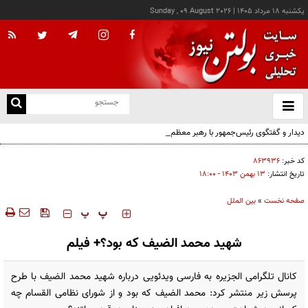
يکشنبه ۱۸ مرداد ۱۴۰۵
|
Sunday , 09 August 2026
از
و
ته
دیدار و گفتگوی رئیس‌جمهور با رهبر معظم انقلاب درباره مسائل اقتصادی و نظامی کشور
ن
نو
کد خبر:
۸۶۳۹۳۶
تاریخ انتشار:
۱۳ بهمن ۱۴۰۳ - ۱۸:۰۰
صفحه نخست
»
بین الملل
‍‍‍ پ
پ
شهید محمد الضیف که بود؟+ فیلم
کانال تلگرامی الجزیره به فارسی ویدئویی درباره شهید محمد الضیف با طرح
پرسش زیر منتشر کرد: محمد الضیف که بود و از شورای نظامی القسام چه