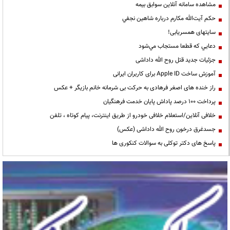
مشاهده سامانه آنلاين سوابق بیمه
حكم آيت‌الله مكارم درباره شاهين نجفي
سایتهای همسریابی!
دعايي كه قطعا مستجاب مي‌شود
جزئیات جدید قتل روح الله داداشی
آموزش ساخت Apple ID برای کاربران ایرانی
راز خنده های اصغر فرهادی به حرکت بی شرمانه خانم بازیگر + عکس
پرداخت ۱۰۰ درصد پاداش پایان خدمت فرهنگیان
خلافی آنلاین/استعلام خلافی خودرو از طریق اینترنت، پیام کوتاه ، تلفن
جسدغرق درخون روح الله داداشی (عکس)
پاسخ های دکتر توکلی به سوالات کنکوری ها