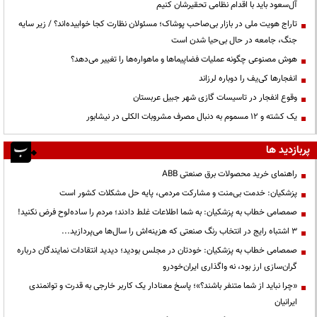
آل‌سعود باید با اقدام نظامی تحقیرشان کنیم
تاراج هویت ملی در بازار بی‌صاحب پوشاک؛ مسئولان نظارت کجا خوابیده‌اند؟ / زیر سایه
جنگ، جامعه در حال بی‌حیا شدن است
هوش مصنوعی چگونه عملیات فضاپیماها و ماهواره‌ها را تغییر می‌دهد؟
انفجارها کی‌یف را دوباره لرزاند
وقوع انفجار در تاسیسات گازی شهر جبیل عربستان
یک کشته و ۱۲ مسموم به دنبال مصرف مشروبات الکلی در نیشابور
پربازدید ها
راهنمای خرید محصولات برق صنعتی ABB
پزشکیان: خدمت بی‌منت و مشارکت مردمی، پایه حل مشکلات کشور است
صمصامی خطاب به پزشکیان: به شما اطلاعات غلط دادند؛ مردم را ساده‌لوح فرض نکنید!
3 اشتباه رایج در انتخاب رنگ صنعتی که هزینه‌اش را سال‌ها می‌پردازید...
صمصامی خطاب به پزشکیان: خودتان در مجلس بودید؛ دیدید انتقادات نمایندگان درباره
گران‌سازی ارز بود، نه واگذاری ایران‌خودرو
«چرا نباید از شما متنفر باشند؟»؛ پاسخ معنادار یک کاربر خارجی به قدرت و توانمندی
ایرانیان