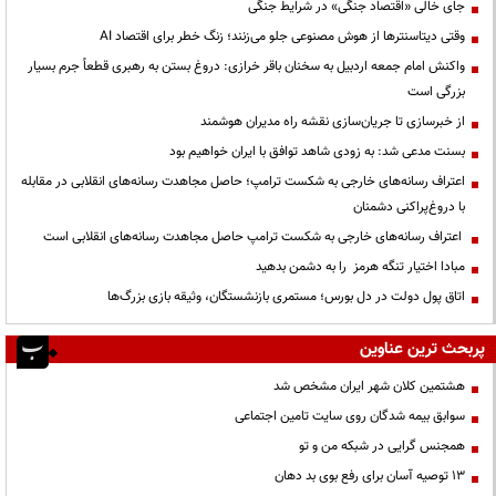
جای خالی «اقتصاد جنگی» در شرایط جنگی
وقتی دیتاسنترها از هوش مصنوعی جلو می‌زنند؛ زنگ خطر برای اقتصاد AI
واکنش امام جمعه اردبیل به سخنان باقر خرازی: دروغ بستن به رهبری قطعاً جرم بسیار
بزرگی است
از خبرسازی تا جریان‌سازی نقشه راه مدیران هوشمند
بسنت مدعی شد: به زودی شاهد توافق با ایران خواهیم بود
اعتراف رسانه‌های خارجی به شکست ترامپ؛ حاصل مجاهدت رسانه‌های انقلابی در مقابله
با دروغ‌پراکنی دشمنان
اعتراف رسانه‌های خارجی به شکست ترامپ حاصل مجاهدت رسانه‌های انقلابی است
مبادا اختیار تنگه هرمز را به دشمن بدهید
اتاق پول دولت در دل بورس؛ مستمری بازنشستگان، وثیقه بازی بزرگ‌ها
پربحث ترین عناوین
هشتمین کلان شهر ایران مشخص شد
سوابق بیمه شدگان روی سایت تامین اجتماعی
همجنس گرایی در شبکه من و تو
13 توصیه آسان برای رفع بوی بد دهان