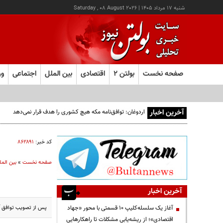
شنبه ۱۷ مرداد ۱۴۰۵
|
Saturday , 08 August 2026
صفحه نخست
بولتن ۲
اقتصادی
بین الملل
اجتماعی
ور
آخرین اخبار
اردوغان: توافق‌نامه مکه هیچ کشوری را هدف قرار نمی‌دهد
کد خبر:
۸۶۲۸۹۱
صفحه نخست
»
بین المل
آخرین اخبار
پس از تصویب توافق آت
آغاز یک سلسله‌کلیپ ۱۰ قسمتی با محور «جهاد
اقتصادی»؛ از ریشه‌یابی مشکلات تا راهکارهایی