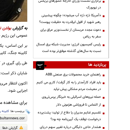
برگزاری نشست وزرای خارجه کشورهای بریکس
در نیویورک
«آمریکا ذرّه ذرّه آب میشود»؛ چگونه پیشبینی
رهبر شهید از افول ابرقدرت به حقیقت پیوست؟
به گزارش
بولتن ن
دعوت مجدد عربستان از نخست‌وزیر عراق برای
عمومی این رژیم نی
سفر به ریاض
رئیس کمیسیون انرژی: مدیریت شبکه برق امسال
بر این اساس، یک
نسبت به سال‌های گذشته موفق‌تر بوده است
کابینه جنگ، کابی
طی رای گیری در کابینه عمومی، ۲۴ وزیر به توافق آتش بس با جنبش
پربازدید ها
شایان ذکر است: جلسه رای گیری بیش از ۵ ساعت به طو
راهنمای خرید محصولات برق صنعتی ABB
باید افراد کارآمدتر را به کار گرفت/ کاری می کنیم
اکنون انتظار می‌
در معیشت مردم مشکلی پیش نیاید
اجرایی شود.
حمله نیروهای اسرائیلی به خبرنگار پرس‌تی‌وی
برای مشاهده مطا
از التماس تا فروپاشی هژمونی دلار
برچسب ها:
کابینه 
تقسیم غنایم مدیران یا دفاع از تولید؛ پشت‌پرده
درخواست توقف یک آیین‌نامه چه بود؟
هشدار حاجی دلیگانی درباره تغییر سهم دریای
گزارش خطا