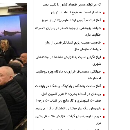
که می‌تواند مسیر اقتصاد کشور را تغییر دهد
هشدار نسبت به وقوع تندباد در تهران
آغاز ثبت‌نام آزمون ارشد علوم پزشکی از امروز
شواهد پژوهشی از وجود فسفر در بمباران «لامرد»
حکایت دارد
خاصیت عجیب رژیم اشغالگر قدس از زبان
دیپلمات سازمان ملل
ابراز نگرانی نسبت به افزایش غلط‌ها در نوشته‌های
شهری
جهانگیر: محمدباقر خرازی به دادگاه ویژه روحانیت
احضار شد
آغاز ساخت پناهگاه و پارکینگ -پناهگاه در پایتخت
ریمـدان در آستانه بحران؛ ۳ هزار کامیون قفل،
صف ۵۰ کیلومتری و گاز مایع زیر آفتاب ۵۰ درجه!
بازی‌های لیگ برتر فوتبال با تماشاگر برگزار می‌شود
دریاچه ارومیه جان گرفت؛ افزایش ۷۸ سانتی‌متری
تراز