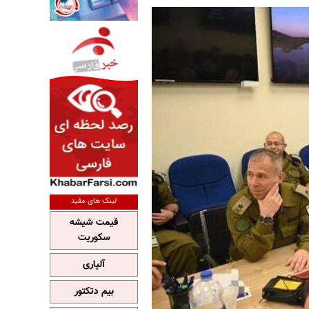
لینک های مفید
قیمت شیشه
سکوریت
آلپاری
بیم دتکتور