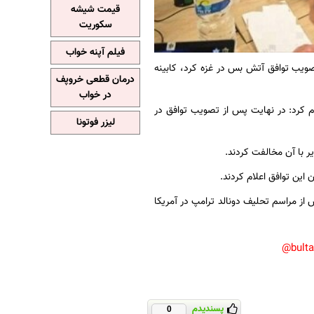
قیمت شیشه
سکوریت
فیلم آپنه خواب
صویب توافق آتش بس در غزه کرد، کابینه
درمان قطعی خروپف
در خواب
 کرد: در نهایت پس از تصویب توافق در
لیزر فوتونا
 از مراسم تحلیف دونالد ترامپ در آمریکا
bult
پسندیدم
0