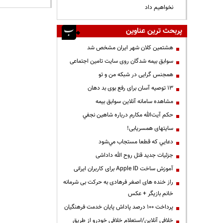
نخواهیم داد
پربحث ترین عناوین
هشتمین کلان شهر ایران مشخص شد
سوابق بیمه شدگان روی سایت تامین اجتماعی
همجنس گرایی در شبکه من و تو
13 توصیه آسان برای رفع بوی بد دهان
مشاهده سامانه آنلاين سوابق بیمه
حكم آيت‌الله مكارم درباره شاهين نجفي
سایتهای همسریابی!
دعايي كه قطعا مستجاب مي‌شود
جزئیات جدید قتل روح الله داداشی
آموزش ساخت Apple ID برای کاربران ایرانی
راز خنده های اصغر فرهادی به حرکت بی شرمانه
خانم بازیگر + عکس
پرداخت ۱۰۰ درصد پاداش پایان خدمت فرهنگیان
خلافی آنلاین/استعلام خلافی خودرو از طریق