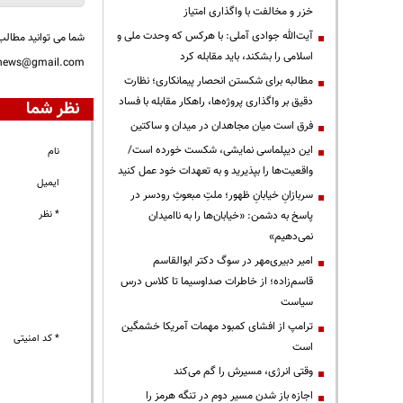
خزر و مخالفت با واگذاری امتیاز
آیت‌الله جوادی آملی: با هرکس که وحدت ملی و
شما می توانید مطالب 
اسلامی را بشکند، باید مقابله کرد
nnews@gmail.com
مطالبه برای شکستن انحصار پیمانکاری؛ نظارت
دقیق بر واگذاری پروژه‌ها، راهکار مقابله با فساد
نظر شما
فرق است میان مجاهدان در میدان و ساکتین
این دیپلماسی نمایشی، شکست خورده است/
نام
واقعیت‌ها را بپذیرید و به تعهدات خود عمل کنید
ایمیل
سربازانِ خیابانِ ظهور؛ ملتِ مبعوثِ رودسر در
* نظر
پاسخ به دشمن: «خیابان‌ها را به ناامیدان
نمی‌دهیم»
امیر دبیری‌مهر در سوگ دکتر ابوالقاسم
قاسم‌زاده؛ از خاطرات صداوسیما تا کلاس درس
سیاست
ترامپ از افشای کمبود مهمات آمریکا خشمگین
* کد امنیتی
است
وقتی انرژی، مسیرش را گم می‌کند
اجازه باز شدن مسیر دوم در تنگه هرمز را