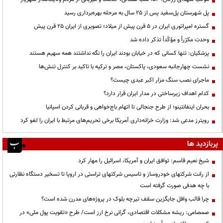
پل شهرستان پل‌سفید پس از ۲۵ سال به مرحله بهره‌برداری رسید
گستره امپراتوری ایران در ۵ قرن پیش از میلاد؛ تصویری از ایران ۲۵ قرن پیش
وحدت مکرّراً و مؤکّداً تذکر داده شد
پزشکیان: تنها کسانی که در خیابان بودند ایران را نگه نداشتند همه سهیم هستند
نشست چهارجانبه سعودی، پاکستان، مصر و ترکیه با تاکید بر کنترل تنش‌ها
ماجرای نصب سنگ مزار اکبر عبدی چیست؟
کدام اهداف زیرساختی در مدار ایران قرار دارد؟
بحران اینفانتینو؛ از طرح جنجالی تا اتهام باج‌خواهی و قربانی کردن اسپانیا
رویترز مدعی شد: وزارت خزانه‌داری آمریکا برخی تحریم‌های مرتبط با ایران را لغو کرد
پربازدید ها
شیخ نعیم قاسم: توافق ایران و آمریکا، اسرائیل را مهار کرد
از رانت‌ شرکتهای خودروساز و تاسیس شرکتهای تراستی در اروپا تا تسخیر دستگاه نظارتی
با چه هدفی صورت گرفته است
چرا قالب وافل جایگزین سقف تیرچه بلوک در پروژه‌های مدرن شده است؟
صمصامی: ریشه مشکلات اقتصادی، گرانی نرخ ارز است/ طرح «تقویت پول ملی» در