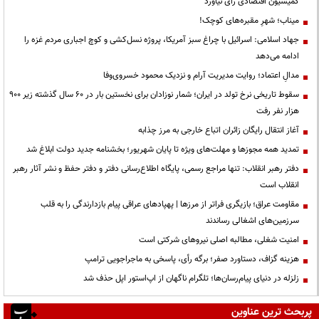
کمیسیون اقتصادی رأی نیاورد
میناب؛ شهرِ مقبره‌های کوچک!
جهاد اسلامی: اسرائیل با چراغ سبز آمریکا، پروژه نسل‌کشی و کوچ اجباری مردم غزه را
ادامه می‌دهد
مدالِ اعتماد؛ روایت مدیریت آرام و نزدیک محمود خسروی‌وفا
سقوط تاریخی نرخ تولد در ایران؛ شمار نوزادان برای نخستین بار در ۶۰ سال گذشته زیر ۹۰۰
هزار نفر رفت
آغاز انتقال رایگان زائران اتباع خارجی به مرز چذابه
تمدید همه مجوزها و مهلت‌های ویژه تا پایان شهریور؛ بخشنامه جدید دولت ابلاغ شد
دفتر رهبر انقلاب: تنها مراجع رسمی، پایگاه اطلاع‌رسانی دفتر و دفتر حفظ و نشر آثار رهبر
انقلاب است
مقاومت عراق؛ بازیگری فراتر از مرزها | پهپادهای عراقی پیام بازدارندگی را به قلب
سرزمین‌های اشغالی رساندند
‌امنیت شغلی، مطالبه اصلی نیروهای شرکتی است
هزینه گزاف، دستاورد صفر؛ برگه رأی، پاسخی به ماجراجویی ترامپ
زلزله در دنیای پیام‌رسان‌ها؛ تلگرام ناگهان از اپ‌استور اپل حذف شد
پربحث ترین عناوین