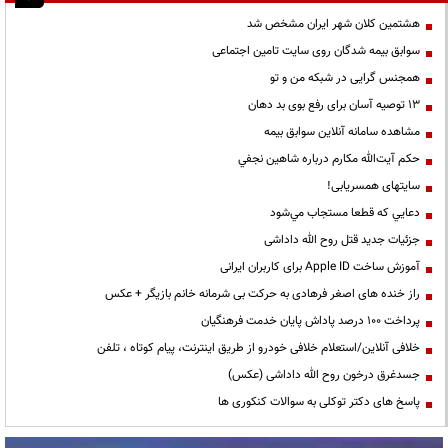
هشتمین کلان شهر ایران مشخص شد
سوابق بیمه شدگان روی سایت تامین اجتماعی
همجنس گرایی در شبکه من و تو
13 توصیه آسان برای رفع بوی بد دهان
مشاهده سامانه آنلاين سوابق بیمه
حكم آيت‌الله مكارم درباره شاهين نجفي
سایتهای همسریابی!
دعايي كه قطعا مستجاب مي‌شود
جزئیات جدید قتل روح الله داداشی
آموزش ساخت Apple ID برای کاربران ایرانی
راز خنده های اصغر فرهادی به حرکت بی شرمانه خانم بازیگر + عکس
پرداخت ۱۰۰ درصد پاداش پایان خدمت فرهنگیان
خلافی آنلاین/استعلام خلافی خودرو از طریق اینترنت، پیام کوتاه ، تلفن
جسدغرق درخون روح الله داداشی (عکس)
پاسخ های دکتر توکلی به سوالات کنکوری ها