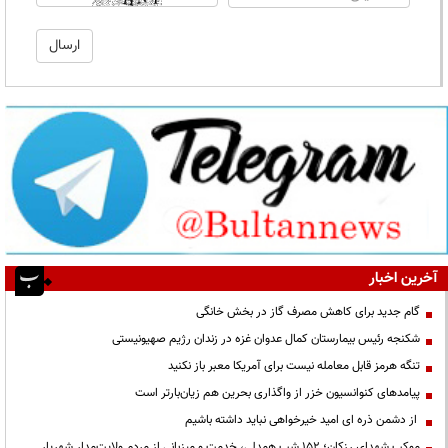
آخرین اخبار
گام جدید برای کاهش مصرف گاز در بخش خانگی
شکنجه رئیس بیمارستان کمال عدوان غزه در زندان رژیم صهیونیستی
تنگه هرمز قابل معامله نیست برای آمریکا معبر باز نکنید
پیامدهای کنوانسیون خزر از واگذاری بحرین هم زیان‌بارتر است
از دشمن ذره ای امید خیرخواهی نباید داشته باشیم
موکب شهدای رزکان؛ ۱۵۲ شب همدلی، خدمت و میزبانی از مردم ولایت‌مدار شهریار