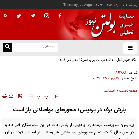
پنجشنبه ۱۵ مرداد ۱۴۰۵
|
Thursday , 06 August 2026
از
و
ته
تنگه هرمز قابل معامله نیست برای آمریکا معبر باز نکنید
ن
نو
کد خبر:
۸۶۲۸۸۱
تاریخ انتشار:
۲۸ دی ۱۴۰۳ - ۲۰:۳۷
صفحه نخست
»
اجتماعی
‍‍‍ پ
پ
بارش برف در پردیس؛ محورهای مواصلاتی باز است
پردیس- سرپرست فرمانداری پردیس از بارش برف در این شهرستان خبر داد و
در عین حال گفت: تمام محورهای مواصلاتی شهرستان باز است و تردد در آن