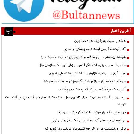
آخرین اخبار
هشدار نسبت به وقوع تندباد در تهران
آغاز ثبت‌نام آزمون ارشد علوم پزشکی از امروز
شواهد پژوهشی از وجود فسفر در بمباران «لامرد» حکایت دارد
خاصیت عجیب رژیم اشغالگر قدس از زبان دیپلمات سازمان ملل
ابراز نگرانی نسبت به افزایش غلط‌ها در نوشته‌های شهری
جهانگیر: محمدباقر خرازی به دادگاه ویژه روحانیت احضار شد
آغاز ساخت پناهگاه و پارکینگ -پناهگاه در پایتخت
ریمـدان در آستانه بحران؛ ۳ هزار کامیون قفل، صف ۵۰ کیلومتری و گاز مایع زیر آفتاب ۵۰
درجه!
بازی‌های لیگ برتر فوتبال با تماشاگر برگزار می‌شود
دریاچه ارومیه جان گرفت؛ افزایش ۷۸ سانتی‌متری تراز
برگزاری نشست وزرای خارجه کشورهای بریکس در نیویورک