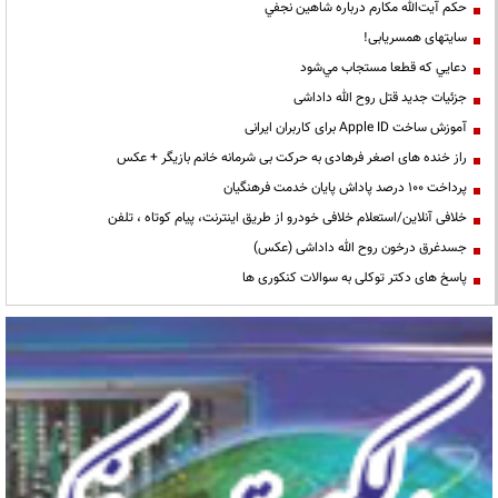
حكم آيت‌الله مكارم درباره شاهين نجفي
سایتهای همسریابی!
دعايي كه قطعا مستجاب مي‌شود
جزئیات جدید قتل روح الله داداشی
آموزش ساخت Apple ID برای کاربران ایرانی
راز خنده های اصغر فرهادی به حرکت بی شرمانه خانم بازیگر + عکس
پرداخت ۱۰۰ درصد پاداش پایان خدمت فرهنگیان
خلافی آنلاین/استعلام خلافی خودرو از طریق اینترنت، پیام کوتاه ، تلفن
جسدغرق درخون روح الله داداشی (عکس)
پاسخ های دکتر توکلی به سوالات کنکوری ها