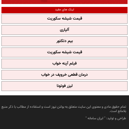
لینک های مفید
قیمت شیشه سکوریت
آلپاری
بیم دتکتور
قیمت شیشه سکوریت
فیلم آپنه خواب
درمان قطعی خروپف در خواب
لیزر فوتونا
تمام حقوق مادی و معنوی این سایت متعلق به بولتن نیوز است و استفاده از مطالب با ذکر منبع
بلامانع است.
طراحی و تولید: "
ایران سامانه
"