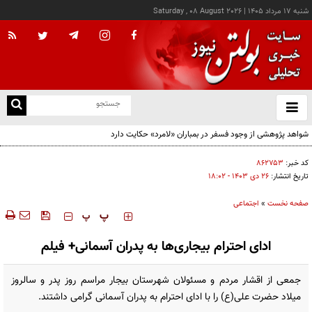
شنبه ۱۷ مرداد ۱۴۰۵
|
Saturday , 08 August 2026
از
و
ته
شواهد پژوهشی از وجود فسفر در بمباران «لامرد» حکایت دارد
ن
نو
کد خبر:
۸۶۲۷۵۳
تاریخ انتشار:
۲۶ دی ۱۴۰۳ - ۱۸:۰۲
صفحه نخست
»
اجتماعی
‍‍‍ پ
پ
ادای احترام بیجاری‌ها به پدران آسمانی+ فیلم
جمعی از اقشار مردم و مسئولان شهرستان بیجار مراسم روز پدر و سالروز
میلاد حضرت علی(ع) را با ادای احترام به پدران آسمانی گرامی داشتند.