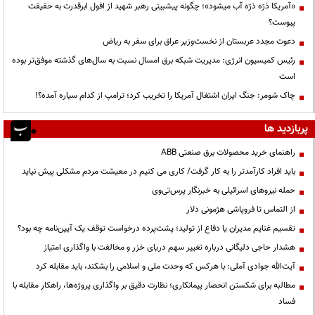
«آمریکا ذرّه ذرّه آب میشود»؛ چگونه پیشبینی رهبر شهید از افول ابرقدرت به حقیقت
پیوست؟
دعوت مجدد عربستان از نخست‌وزیر عراق برای سفر به ریاض
رئیس کمیسیون انرژی: مدیریت شبکه برق امسال نسبت به سال‌های گذشته موفق‌تر بوده
است
چاک شومر: جنگ ایران اشتغال آمریکا را تخریب کرد؛ ترامپ از کدام سیاره آمده؟!
پربازدید ها
راهنمای خرید محصولات برق صنعتی ABB
باید افراد کارآمدتر را به کار گرفت/ کاری می کنیم در معیشت مردم مشکلی پیش نیاید
حمله نیروهای اسرائیلی به خبرنگار پرس‌تی‌وی
از التماس تا فروپاشی هژمونی دلار
تقسیم غنایم مدیران یا دفاع از تولید؛ پشت‌پرده درخواست توقف یک آیین‌نامه چه بود؟
هشدار حاجی دلیگانی درباره تغییر سهم دریای خزر و مخالفت با واگذاری امتیاز
آیت‌الله جوادی آملی: با هرکس که وحدت ملی و اسلامی را بشکند، باید مقابله کرد
مطالبه برای شکستن انحصار پیمانکاری؛ نظارت دقیق بر واگذاری پروژه‌ها، راهکار مقابله با
فساد