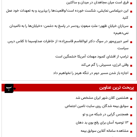
فرق است میان مجاهدان در میدان و ساکتین
این دیپلماسی نمایشی، شکست خورده است/واقعیت‌ها را بپذیرید و به تعهدات خود عمل
کنید
سربازانِ خیابانِ ظهور؛ ملتِ مبعوثِ رودسر در پاسخ به دشمن: «خیابان‌ها را به ناامیدان
نمی‌دهیم»
امیر دبیری‌مهر در سوگ دکتر ابوالقاسم قاسم‌زاده؛ از خاطرات صداوسیما تا کلاس درس
سیاست
ترامپ از افشای کمبود مهمات آمریکا خشمگین است
وقتی انرژی، مسیرش را گم می‌کند
اجازه باز شدن مسیر دوم در تنگه هرمز را نخواهیم داد
پربحث ترین عناوین
هشتمین کلان شهر ایران مشخص شد
سوابق بیمه شدگان روی سایت تامین اجتماعی
همجنس گرایی در شبکه من و تو
13 توصیه آسان برای رفع بوی بد دهان
مشاهده سامانه آنلاين سوابق بیمه