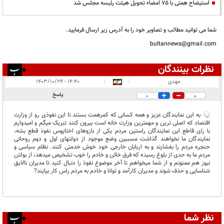
استیضاح همتی با 75 امضاء تحویل هیئت رئیسه مجلس شد
شما می توانید مطالب و تصاویر خود را به آدرس زیر ارسال فرمایید.
bultannews@gmail.com
نظرات بینندگان
انتشار یافته:
۱
مهدی
|
|
۱۴:۴۰ - ۱۴۰۳/۱۰/۲۴
در انتظار بررسی:
پاسخ
0
0
غیر قابل انتشار:
۵
به این نمایندگان عزیز و همه کسانی که کمرهمت بستند تا این نفوذی رو از وزارت
اقتصاد که اصلی ترین و مهمترین وزارت خانه است بیرون کنند تبریک میگم و امیدوارم
با رای قاطع این نمایندگان راستین مردم یکی از بازوهای اختاپوس نفوذ قطع بشه،
نمایندگان ما نخواهند گذاشت مسببین وضع موجود از دولتهای اول و دوم روحانی
حنجره مردم را بفشارند و به اربابان خارجی خود خوش خدمتی کنند. نظام سیاسی و
مردم ما به حدی از بلوغ رسیده که فرق خائن و خادم را خوب تشخیص میدهد، از بولتن
نیوز هم ممنونم و از شما میخواهم تا آخر موضوع نفوذ را دنبال کنید تا مدیران نالایق
شناسایی و حذف شوند و مدیران کارآمد و توانا و خادم به مردم راس کار بیایند?
نظر شما