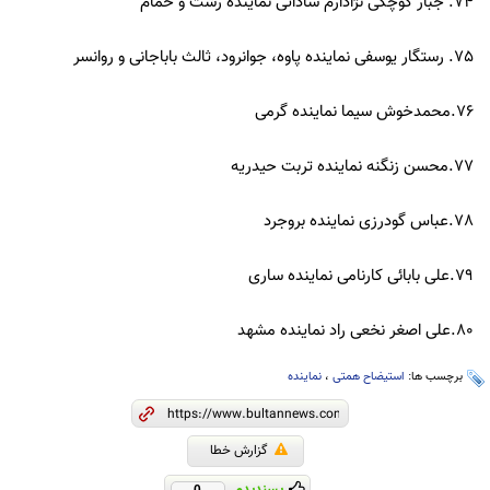
74. جبار کوچکی نژادارم ساداتی نماینده رشت و خمام
75. رستگار یوسفی نماینده پاوه، جوانرود، ثالث باباجانی و روانسر
76.محمدخوش سیما نماینده گرمی
77.محسن زنگنه نماینده تربت حیدریه
78.عباس گودرزی نماینده بروجرد
79.علی بابائی کارنامی نماینده ساری
80.علی اصغر نخعی راد نماینده مشهد
برچسب ها:
استیضاح همتی
،
نماینده
گزارش خطا