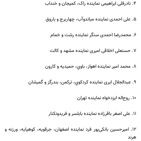
4. نادرقلی ابراهیمی نماینده راک، کمیجان و خنداب
5. علی احمدی نماینده میاندوآب، چهاربرج و باروق
6. محمدرضا احمدی سنگر نماینده رشت و خمام
7. حسنعلی اخلاقی امیری نماینده مشهد و کالت
8. محمد امیر نماینده اهواز، باوي، حمیدیه و کارون
9. عبدالجلال ایری نماینده کردکوي، ترکمن، بندرگز و گمیشان
10. روح‌اله ایزدخواه نماینده تهران
11. علی اصغر باقرزاده نماینده بابلسر و فریدونكنار
12. امیرحسین بانکی‌پور فرد نماینده اصفهان، جرقویه، کوهپایه، ورزنه و
هرند