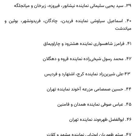
39. سید یحیی سلیمانی نماینده نیشابور، فیروزه، زبرخان و میانجلگه
40. اسماعیل سیاوشی نماینده فریدن، چادگان، فریدونشهر، بوئین و
میاندشت
41. فرامرز شاهسواری نماینده هشترود و چاراویماق
42. محمد رسول شیخی‌زاده نماینده قروه و دهگلان
۴۳-علی شیرین‌زاد نماینده کرج، اشتهارد و فردیس
44. حسین صمصامی مزرعه آخوند نماینده تهران
45. عباس صوفی نماینده همدان و فامنین
46. ابوالفضل ظهره‌وند نماینده تهران
47. میثم ظهوریان ابوترابی نماینده مشهد و کلات