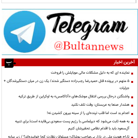
آخرین اخبار
نماینده ای که به دلیل مشکلات مالی موبایلش را فروخت
۵ متهم در پرونده قتل حمیدرضا رجب‌زاده دستگیر شدند/ یک زن در میان دستگیرشدگان +
جزئیات
واشنگتن درحال بررسی انتقال موشک‌های «آتاکامس» به اوکراین از طریق ترکیه
هشدار صنعا به عربستان: وقت تلف نکنید
اعدام بد است اما قلب تپنده‌ای را از سینه بیرون کشیدن نه!
به همه ثابت می‌شود که دیپلماسی با رژیم پست سعودی بی‌فایده است| برای تنبیه
آل‌سعود باید با اقدام نظامی تحقیرشان کنیم
تاراج هویت ملی در بازار بی‌صاحب پوشاک؛ مسئولان نظارت کجا خوابیده‌اند؟ / زیر سایه