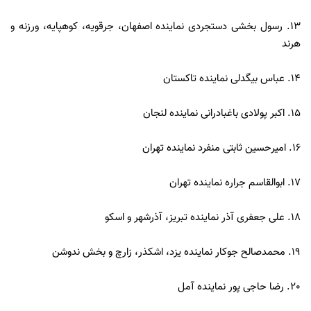
13. رسول بخشی دستجردی نماینده اصفهان، جرقویه، کوهپایه، ورزنه و
هرند
14. عباس بیگدلی نماینده تاکستان
15. اکبر پولادی باغبادرانی نماینده لنجان
16. امیرحسین ثابتی منفرد نماینده تهران
17. ابوالقاسم جراره نماینده تهران
18. علی جعفری آذر نماینده تبریز، آذرشهر و اسكو
19. محمدصالح جوکار نماینده یزد، اشكذر، زارچ و بخش ندوشن
20. رضا حاجی پور نماینده آمل