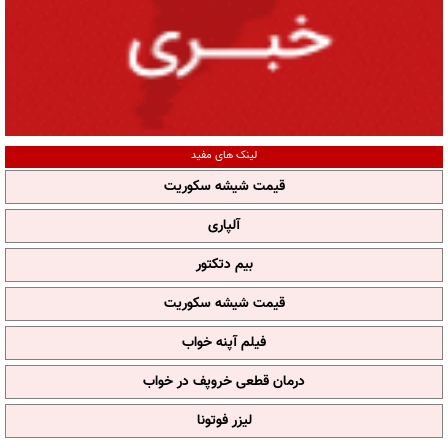
لینک های مفید
قیمت شیشه سکوریت
آلپاری
بیم دتکتور
قیمت شیشه سکوریت
فیلم آپنه خواب
درمان قطعی خروپف در خواب
لیزر فوتونا