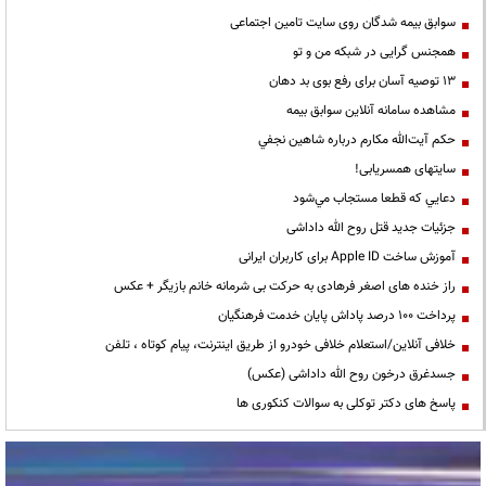
سوابق بیمه شدگان روی سایت تامین اجتماعی
همجنس گرایی در شبکه من و تو
13 توصیه آسان برای رفع بوی بد دهان
مشاهده سامانه آنلاين سوابق بیمه
حكم آيت‌الله مكارم درباره شاهين نجفي
سایتهای همسریابی!
دعايي كه قطعا مستجاب مي‌شود
جزئیات جدید قتل روح الله داداشی
آموزش ساخت Apple ID برای کاربران ایرانی
راز خنده های اصغر فرهادی به حرکت بی شرمانه خانم بازیگر + عکس
پرداخت ۱۰۰ درصد پاداش پایان خدمت فرهنگیان
خلافی آنلاین/استعلام خلافی خودرو از طریق اینترنت، پیام کوتاه ، تلفن
جسدغرق درخون روح الله داداشی (عکس)
پاسخ های دکتر توکلی به سوالات کنکوری ها