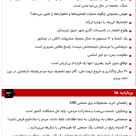
جنگ، جامعه در حال بی‌حیا شدن است
هوش مصنوعی چگونه عملیات فضاپیماها و ماهواره‌ها را تغییر می‌دهد؟
انفجارها کی‌یف را دوباره لرزاند
وقوع انفجار در تاسیسات گازی شهر جبیل عربستان
یک کشته و ۱۲ مسموم به دنبال مصرف مشروبات الکلی در نیشابور
دیپلماسی با عربستان نتیجه‌بخش نیست؛ پاسخ نظامی ضروری است
مقاومت یمن؛ دو خیز اساسی
توافقِ بدونِ تاییدِ رهبری؛ تنها یک قراردادِ بی‌ارزش است
۳۰ سال واگذاری و خروج ثروت ملی؛ گام دوم تضعیف بنیه مردم وایجاد نارضایتی در بین
احاد مردم
پربازدید ها
راهنمای خرید محصولات برق صنعتی ABB
پزشکیان: خدمت بی‌منت و مشارکت مردمی، پایه حل مشکلات کشور است
صمصامی خطاب به پزشکیان: به شما اطلاعات غلط دادند؛ مردم را ساده‌لوح فرض نکنید!
3 اشتباه رایج در انتخاب رنگ صنعتی که هزینه‌اش را سال‌ها می‌پردازید...
«چرا نباید از شما متنفر باشند؟»؛ پاسخ معنادار یک کاربر خارجی به قدرت و توانمندی