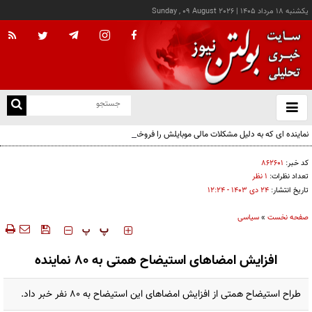
يکشنبه ۱۸ مرداد ۱۴۰۵
|
Sunday , 09 August 2026
از
و
ته
نماینده ای که به دلیل مشکلات مالی موبایلش را فروخت
ن
نو
کد خبر:
۸۶۲۶۰۱
تعداد نظرات:
۱ نظر
تاریخ انتشار:
۲۴ دی ۱۴۰۳ - ۱۲:۲۴
صفحه نخست
»
سیاسی
‍‍‍ پ
پ
افزایش امضاهای استیضاح همتی به ۸۰ نماینده
طراح استیضاح همتی از افزایش امضاهای این استیضاح به ۸۰ نفر خبر داد.