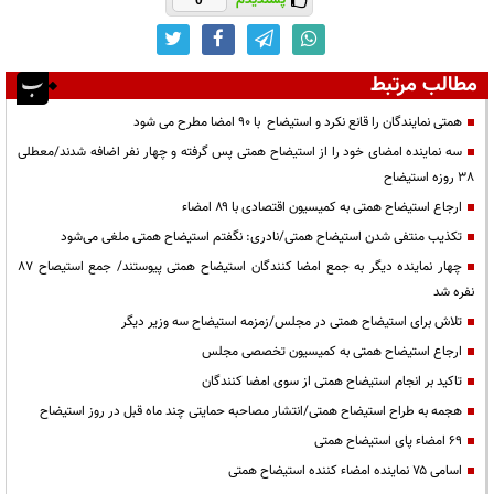
پسندیدم
0
مطالب مرتبط
همتی نمایندگان را قانع نکرد و استیضاح با ٩٠ امضا مطرح می شود
سه نماینده امضای خود را از استیضاح همتی پس گرفته و چهار نفر اضافه شدند/معطلی
38 روزه استیضاح
ارجاع استیضاح همتی به کمیسیون اقتصادی با ۸۹ امضاء
تکذیب منتفی شدن استیضاح همتی/نادری: نگفتم استیضاح همتی ملغی می‌شود
چهار نماینده دیگر به جمع امضا کنندگان استیضاح همتی پیوستند/ جمع استیصاح 87
نفره شد
تلاش برای استیضاح همتی در مجلس/زمزمه استیضاح سه وزیر دیگر
ارجاع استیضاح همتی به کمیسیون تخصصی مجلس
تاکید بر انجام استیضاح همتی از سوی امضا کنندگان
هجمه به طراح استیضاح همتی/انتشار مصاحبه حمایتی چند ماه قبل در روز استیضاح
69 امضاء پای استیضاح همتی
اسامی ۷۵ نماینده امضاء کننده استیضاح همتی