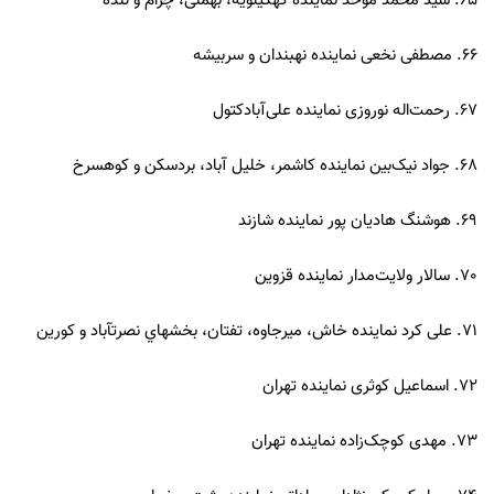
65. سید محمد موحد نماینده کهگیلویه، بهمنی، چرام و لنده
66. مصطفی نخعی نماینده نهبندان و سربیشه
67. رحمت‌اله نوروزی نماینده علی‌آبادکتول
68. جواد نیک‌بین نماینده کاشمر، خلیل آباد، بردسكن و کوهسرخ
69. هوشنگ هادیان پور نماینده شازند
70. سالار ولایت‌مدار نماینده قزوین
71. علی کرد نماینده خاش، میرجاوه، تفتان، بخشهاي نصرتآباد و کورین
72. اسماعیل کوثری نماینده تهران
73. مهدی کوچک‌زاده نماینده تهران