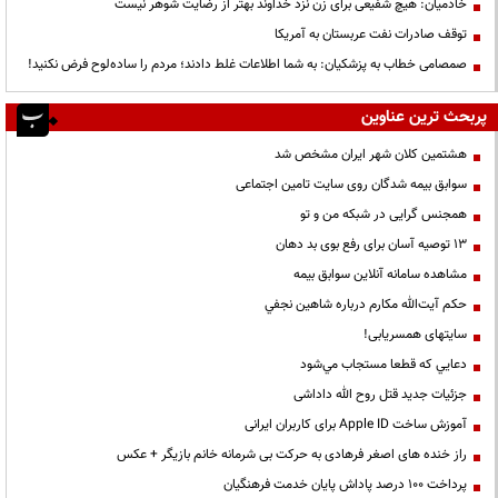
خادمیان: هیچ شفیعی برای زن نزد خداوند بهتر از رضایت شوهر نیست
توقف صادرات نفت عربستان به آمریکا
صمصامی خطاب به پزشکیان: به شما اطلاعات غلط دادند؛ مردم را ساده‌لوح فرض نکنید!
پربحث ترین عناوین
هشتمین کلان شهر ایران مشخص شد
سوابق بیمه شدگان روی سایت تامین اجتماعی
همجنس گرایی در شبکه من و تو
13 توصیه آسان برای رفع بوی بد دهان
مشاهده سامانه آنلاين سوابق بیمه
حكم آيت‌الله مكارم درباره شاهين نجفي
سایتهای همسریابی!
دعايي كه قطعا مستجاب مي‌شود
جزئیات جدید قتل روح الله داداشی
آموزش ساخت Apple ID برای کاربران ایرانی
راز خنده های اصغر فرهادی به حرکت بی شرمانه خانم بازیگر + عکس
پرداخت ۱۰۰ درصد پاداش پایان خدمت فرهنگیان