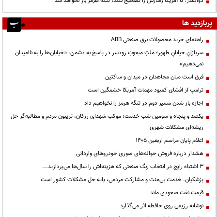
ذوالقدر: تا آمریکا رفتارش را تصحیح نکند، تنگه هرمز باز نخواهد شد
پربازدید ها
راهنمای خرید محصولات برق صنعتی ABB
سربازانِ خیابانِ ظهور؛ ملتِ مبعوثِ رودسر در پاسخ به دشمن: «خیابان‌ها را به ناامیدان
نمی‌دهیم»
فرق است میان مجاهدان در میدان و ساکتین
ترامپ از افشای کمبود مهمات آمریکا خشمگین است
اجازه باز شدن مسیر دوم در تنگه هرمز را نخواهیم داد
یکصد و پنجاه و سومین شب خدمت؛ موکب شهدای رزکان، تریبون مردم و مطالبه‌گر حل
ریشه‌ای مشکلات شهری
اعلام پایان مراسم اربعین ۱۴۰۵
هشدار درباره فروش حواله‌های صوری خودروهای وارداتی
3 اشتباه رایج در انتخاب رنگ صنعتی که هزینه‌اش را سال‌ها می‌پردازید...
پزشکیان: خدمت بی‌منت و مشارکت مردمی، پایه حل مشکلات کشور است
قیمت نفت صعودی ماند
نوشابه رژیمی روی حافظه اثر می‌گذارد