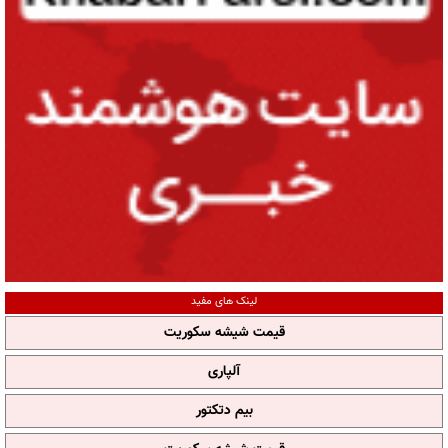
لینک های مفید
قیمت شیشه سکوریت
آلپاری
بیم دتکتور