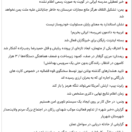
خبر تعطیلی مدرسه ایرانی در کویت به صورت رسمی اعلام نشده
یمن: تشکیل ائتلاف هرگز مانع مجازات عربستان به خاطر جنایاتش علیه ملت یمن نخواهد
شد
نشان استاندارد به معنای پایان مسئولیت خودروساز نیست
غریبه به دادمون نمی‌رسه؛ ایرانی بخریم!
بسته اینترنت رایگان برای خبرنگاران فعال شد
با اعتراف یکی از متهمان، ابعاد تازه‌ای از پرونده ربایش و قتل حمیدرضا رجب‌زاده آشکار شد
ریمـدان؛ مرزی گرفتار در صف، کمبود زیرساخت و ضعف هماهنگی دستگاه‌ها / ۳ هزار
کامیون در انتظار، رانندگان بدون حتی یک سرویس بهداشتی!
تایید هشدارهای گذشته بولتن نیوز توسط سخنگوی قوه قضائیه در خصوص کارت های
بارزگانی و اجاره ای که به بحران ارزی رسیده اند
رابرت پیپ: ارتش آمریکا نمی‌تواند تنگه هرمز را باز کند
زمان اعلام نتایج نهایی دکتری مشخص شد
ونس: در حال کار بر روی ایجاد یک سیستم ناوبری امن هستیم
گزارش «خبر شهر» از تداوم فعالیت موکب شهدای رزکان در اجتماع بزرگ مردم ولایت‌مدار
شهرستان شهریار
گزارشی از حادثه دریایی در سواحل عمان