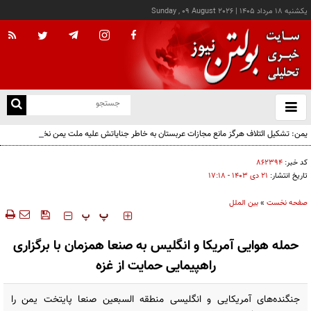
يکشنبه ۱۸ مرداد ۱۴۰۵
|
Sunday , 09 August 2026
از
و
ته
یمن: تشکیل ائتلاف هرگز مانع مجازات عربستان به خاطر جنایاتش علیه ملت یمن نخواهد شد
ن
نو
کد خبر:
۸۶۲۳۹۴
تاریخ انتشار:
۲۱ دی ۱۴۰۳ - ۱۷:۱۸
صفحه نخست
»
بین الملل
‍‍‍ پ
پ
حمله هوایی آمریکا و انگلیس به صنعا همزمان با برگزاری
راهپیمایی حمایت از غزه
جنگنده‌های آمریکایی و انگلیسی منطقه السبعین صنعا پایتخت یمن را