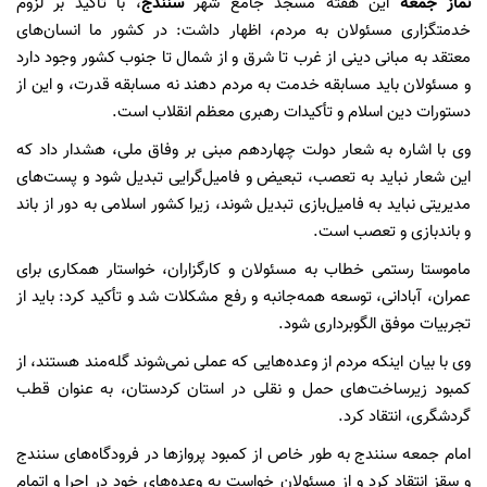
نماز جمعه
این هفته مسجد جامع شهر
سنندج
، با تأکید بر لزوم
خدمتگزاری مسئولان به مردم، اظهار داشت: در کشور ما انسان‌های
معتقد به مبانی دینی از غرب تا شرق و از شمال تا جنوب کشور وجود دارد
و مسئولان باید مسابقه خدمت به مردم دهند نه مسابقه قدرت، و این از
دستورات دین اسلام و تأکیدات رهبری معظم انقلاب است.
وی با اشاره به شعار دولت چهاردهم مبنی بر وفاق ملی، هشدار داد که
این شعار نباید به تعصب، تبعیض و فامیل‌گرایی تبدیل شود و پست‌های
مدیریتی نباید به فامیل‌بازی تبدیل شوند، زیرا کشور اسلامی به دور از باند
و باندبازی و تعصب است.
ماموستا رستمی خطاب به مسئولان و کارگزاران، خواستار همکاری برای
عمران، آبادانی، توسعه همه‌جانبه و رفع مشکلات شد و تأکید کرد: باید از
تجربیات موفق الگوبرداری شود.
وی با بیان اینکه مردم از وعده‌هایی که عملی نمی‌شوند گله‌مند هستند، از
کمبود زیرساخت‌های حمل و نقلی در استان کردستان، به عنوان قطب
گردشگری، انتقاد کرد.
امام جمعه سنندج به طور خاص از کمبود پروازها در فرودگاه‌های سنندج
و سقز انتقاد کرد و از مسئولان خواست به وعده‌های خود در اجرا و اتمام