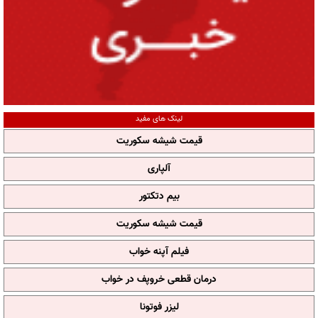
لینک های مفید
قیمت شیشه سکوریت
آلپاری
بیم دتکتور
قیمت شیشه سکوریت
فیلم آپنه خواب
درمان قطعی خروپف در خواب
لیزر فوتونا