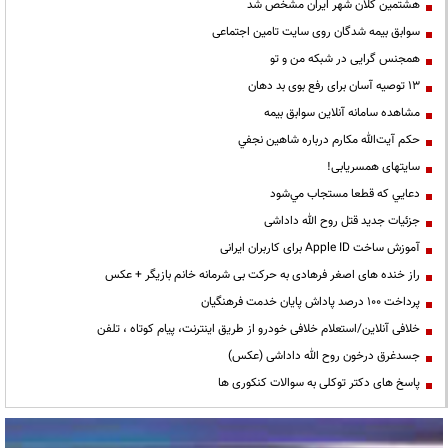
هشتمین کلان شهر ایران مشخص شد
سوابق بیمه شدگان روی سایت تامین اجتماعی
همجنس گرایی در شبکه من و تو
13 توصیه آسان برای رفع بوی بد دهان
مشاهده سامانه آنلاين سوابق بیمه
حكم آيت‌الله مكارم درباره شاهين نجفي
سایتهای همسریابی!
دعايي كه قطعا مستجاب مي‌شود
جزئیات جدید قتل روح الله داداشی
آموزش ساخت Apple ID برای کاربران ایرانی
راز خنده های اصغر فرهادی به حرکت بی شرمانه خانم بازیگر + عکس
پرداخت ۱۰۰ درصد پاداش پایان خدمت فرهنگیان
خلافی آنلاین/استعلام خلافی خودرو از طریق اینترنت، پیام کوتاه ، تلفن
جسدغرق درخون روح الله داداشی (عکس)
پاسخ های دکتر توکلی به سوالات کنکوری ها