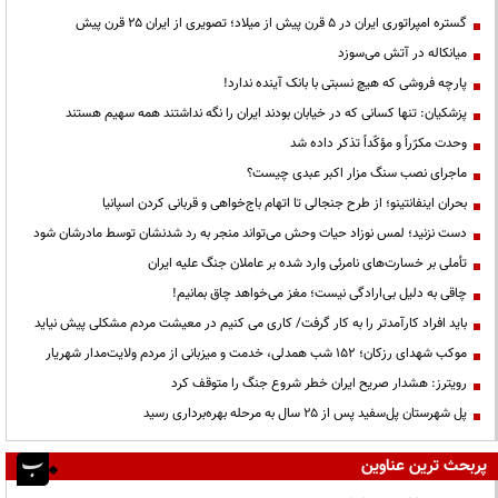
گستره امپراتوری ایران در ۵ قرن پیش از میلاد؛ تصویری از ایران ۲۵ قرن پیش
میانکاله در آتش می‌سوزد
پارچه فروشی که هیچ نسبتی با بانک آینده ندارد!
پزشکیان: تنها کسانی که در خیابان بودند ایران را نگه نداشتند همه سهیم هستند
وحدت مکرّراً و مؤکّداً تذکر داده شد
ماجرای نصب سنگ مزار اکبر عبدی چیست؟
بحران اینفانتینو؛ از طرح جنجالی تا اتهام باج‌خواهی و قربانی کردن اسپانیا
دست نزنید؛ لمس نوزاد حیات وحش می‌تواند منجر به رد شدنشان توسط مادرشان شود
تأملی بر خسارت‌های نامرئی وارد شده بر عاملان جنگ علیه ایران
چاقی به دلیل بی‌ارادگی نیست؛ مغز می‌خواهد چاق بمانیم!
باید افراد کارآمدتر را به کار گرفت/ کاری می کنیم در معیشت مردم مشکلی پیش نیاید
موکب شهدای رزکان؛ ۱۵۲ شب همدلی، خدمت و میزبانی از مردم ولایت‌مدار شهریار
رویترز: هشدار صریح ایران خطر شروع جنگ را متوقف کرد
پل شهرستان پل‌سفید پس از ۲۵ سال به مرحله بهره‌برداری رسید
پربحث ترین عناوین