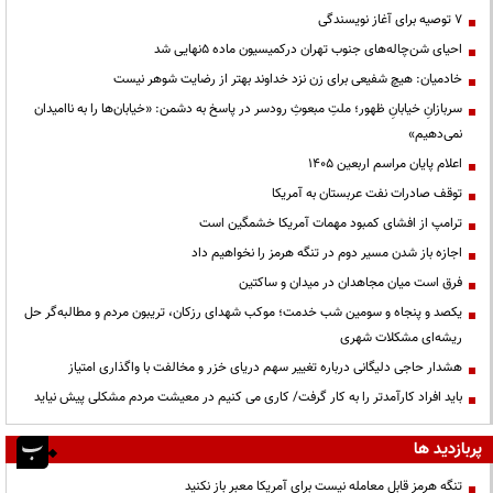
۷ توصیه برای آغاز نویسندگی
احیای شن‌چاله‌های جنوب تهران درکمیسیون ماده ۵نهایی شد
خادمیان: هیچ شفیعی برای زن نزد خداوند بهتر از رضایت شوهر نیست
سربازانِ خیابانِ ظهور؛ ملتِ مبعوثِ رودسر در پاسخ به دشمن: «خیابان‌ها را به ناامیدان
نمی‌دهیم»
اعلام پایان مراسم اربعین ۱۴۰۵
توقف صادرات نفت عربستان به آمریکا
ترامپ از افشای کمبود مهمات آمریکا خشمگین است
اجازه باز شدن مسیر دوم در تنگه هرمز را نخواهیم داد
فرق است میان مجاهدان در میدان و ساکتین
یکصد و پنجاه و سومین شب خدمت؛ موکب شهدای رزکان، تریبون مردم و مطالبه‌گر حل
ریشه‌ای مشکلات شهری
هشدار حاجی دلیگانی درباره تغییر سهم دریای خزر و مخالفت با واگذاری امتیاز
باید افراد کارآمدتر را به کار گرفت/ کاری می کنیم در معیشت مردم مشکلی پیش نیاید
پربازدید ها
تنگه هرمز قابل معامله نیست برای آمریکا معبر باز نکنید