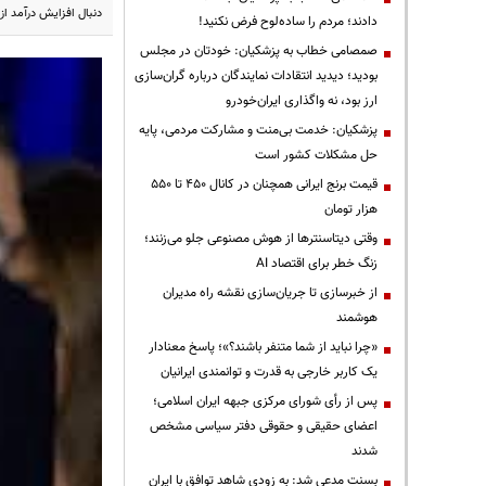
دنبال افزایش درآمد ا
دادند؛ مردم را ساده‌لوح فرض نکنید!
صمصامی خطاب به پزشکیان: خودتان در مجلس
بودید؛ دیدید انتقادات نمایندگان درباره گران‌سازی
ارز بود، نه واگذاری ایران‌خودرو
پزشکیان: خدمت بی‌منت و مشارکت مردمی، پایه
حل مشکلات کشور است
قیمت‌ برنج ایرانی همچنان در کانال ۴۵۰ تا ۵۵۰
هزار تومان
وقتی دیتاسنترها از هوش مصنوعی جلو می‌زنند؛
زنگ خطر برای اقتصاد AI
از خبرسازی تا جریان‌سازی نقشه راه مدیران
هوشمند
«چرا نباید از شما متنفر باشند؟»؛ پاسخ معنادار
یک کاربر خارجی به قدرت و توانمندی ایرانیان
پس از رأی شورای مرکزی جبهه ایران اسلامی؛
اعضای حقیقی و حقوقی دفتر سیاسی مشخص
شدند
بسنت مدعی شد: به زودی شاهد توافق با ایران