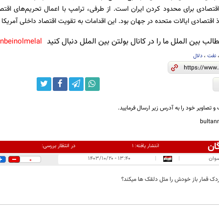
قتصادی برای محدود کردن ایران است. از طرفی، ترامپ با اعمال تحریم‌های اقتصا
 اقتصادی ایالات متحده در جهان بود. این اقدامات به تقویت اقتصاد داخلی آمریکا 
لب بین الملل ما را در کانال بولتن بین الملل دنبال کنید
anbeinolmelal@
نفت
،
دلال
و تصاویر خود را به آدرس زیر ارسال فرمایید.
bulta
ان
در انتظار بررسی:
انتشار یافته:
۱
ضوان
|
|
۱۳:۴۰ - ۱۴۰۳/۱۰/۲۰
0
دک قمار باز خودش را مثل دلقک ها میکند؟