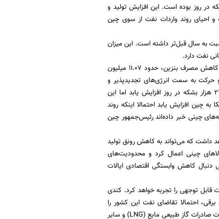
چنین میزان صادرات نفت ایران در این سال بیش از 2.4 میلیون بشکه در روز بوده است. این افزایش تولید و
و احیای روند واردات نفت از سوی چین
2023 حدود 14.6 میلیارد دلار بود اما در سال 2024 رشد 10 درصدی نسبت به سال قبل‌تر داشته است. این میزان
نی نفت دارد.
در سال 2024 تقاضای نفت چین به دلیل رکود اقتصادی، افزایش استفاده از خودروهای الکتریکی و کاهش مصرف بنزین، حدود 11.07 میلیون
و حرکت به سمت انرژی‌های تجدیدپذیر و
خودروهای برقی است. با این حال پیش‌بینی می‌شود در سال 2025، تقاضای نفت چین حدود 220 هزار بشکه در روز افزایش یابد اما این
 به چین افزایش یابد احتمالا اینکه روند
های چینی خبر داده‌اند رئیس‌جمهور چین
هد داشت که می‌تواند به کاهش رونق تولید
لاهای چینی اعمال کرد و محدودیت‌های
عی دنبال کاهش وابستگی اقتصادی ایالات
ت قابل توجهی را تجربه خواهد کرد. کندی
رقی، احتمالا تقاضای نفت این کشور را
کاهش خواهد داد. از سوی دیگر ایالات متحده تغییرات قانونی را برای تسهیل فرآیندهای تأیید تأسیسات صادرات گاز طبیعی مایع (LNG) و سایر