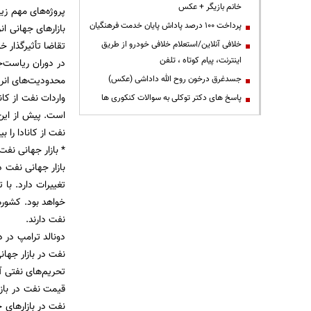
خانم بازیگر + عکس
پروژه‌های مهم زی
پرداخت ۱۰۰ درصد پاداش پایان خدمت فرهنگیان
بازارهای جهانی ا
خلافی آنلاین/استعلام خلافی خودرو از طریق
تقاضا تأثیرگذار خو
اینترنت، پیام کوتاه ، تلفن
در دوران ریاست‌
جسدغرق درخون روح الله داداشی (عکس)
محدودیت‌های انرژ
واردات نفت از کان
پاسخ های دکتر توکلی به سوالات کنکوری ها
نفت از کانادا را ب
* بازار جهانی نفت د
تغییرات دارد. با
خواهد بود. کشوره
نفت دارند.
دونالد ترامپ در 
نفت در بازار جهان
تحریم‌های نفتی آم
قیمت نفت در باز
نفت در بازارهای 