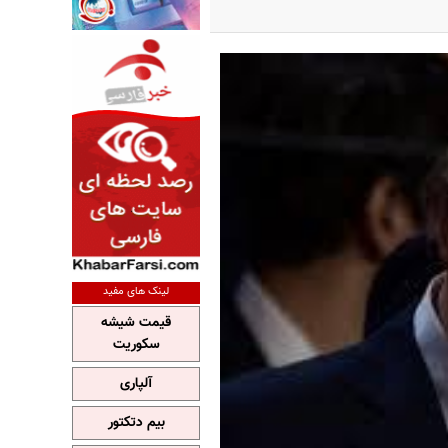
لینک های مفید
قیمت شیشه
سکوریت
آلپاری
بیم دتکتور