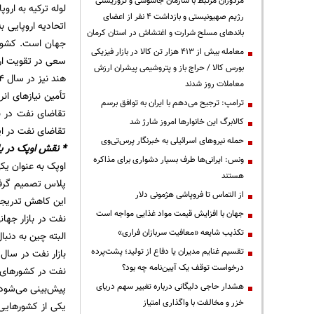
مزدوران مرتبط با سازمان جاسوسی و تروریستی
لوله‌ ترکیه به اروپ
رژیم صهیونیستی و بازداشت ۴ نفر از اعضای
اتحادیه اروپایی 
باندهای مسلح شرارت و اغتشاش در استان کرمان
معامله بیش از ۴۱۳ هزار تن کالا در بازار فیزیکی
سعی در تقویت ارت
بورس کالا / حراج باز و پتروشیمی پیشران ارزش
معاملات روز شدند
تأمین نیازهای ان
ترامپ: ترجیح می‌دهم با ایران به توافق برسم
تقاضای نفت در با
کالابرگ این خانوارها امروز شارژ شد
تقاضای نفت در این
حمله نیروهای اسرائیلی به خبرنگار پرس‌تی‌وی
* نقش اوپک در با
ونس: ایرانی‌ها طرف بسیار دشواری برای مذاکره
هستند
از التماس تا فروپاشی هژمونی دلار
جهان با افزایش قیمت مواد غذایی مواجه است
نفت در بازار جها
تکذیب شایعه «معافیت سربازان فراری»
البته چین به دنبا
تقسیم غنایم مدیران یا دفاع از تولید؛ پشت‌پرده
درخواست توقف یک آیین‌نامه چه بود؟
نفت در کشورهای در
هشدار حاجی دلیگانی درباره تغییر سهم دریای
پیش‌بینی می‌شود 
خزر و مخالفت با واگذاری امتیاز