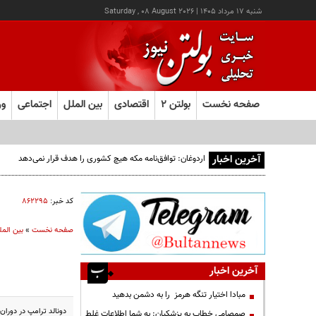
شنبه ۱۷ مرداد ۱۴۰۵
|
Saturday , 08 August 2026
صفحه نخست
بولتن ۲
اقتصادی
بین الملل
اجتماعی
ور
آخرین اخبار
اردوغان: توافق‌نامه مکه هیچ کشوری را هدف قرار نمی‌دهد
کد خبر:
۸۶۲۲۹۵
صفحه نخست
»
بین المل
آخرین اخبار
مبادا اختیار تنگه هرمز را به دشمن بدهید
دونالد ترامپ در دوران
صمصامی خطاب به پزشکیان: به شما اطلاعات غلط