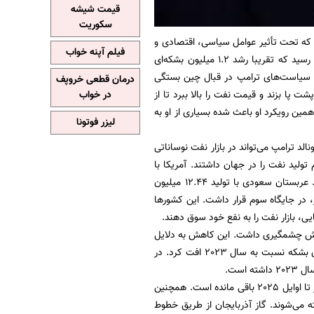
قیمت شیشه
سکوریت
 تحولات مهمی بود که تحت تأثیر عوامل سیاسی، اقتصادی و
فیلم آپنه خواب
تکنولوژیک شکل گرفتند به طوری که میزان تقاضای جهانی نفت روزانه به 105 میلیون بشکه در روز رسید که تقریبا رشد 1.2 میلیون بشکه‌ای
بسیار متفاوت خواهد بود و به سیاست‌های ترامپ در قبال چین بستگی
درمان قطعی خروپف
شت پا بزند و قیمت نفت را بالا ببرد تا از
در خواب
مین رویکرد او باعث شده بسیاری از او به
لیزر فوتونا
 ترامپ می‌تواند در بازار نفت نوساناتی
ن سهم تولید نفت را در جهان داشتند. آمریکا با
تولید بیش از 20 میلیون بشکه در روز، جایگاه نخست در تولید نفت جهان را به خود اختصاص داد. عربستان سعودی با تولید 12.44 میلیون
 بود. روسیه نیز با تولید 10.13 میلیون بشکه در روز، در جایگاه سوم قرار داشت. این کشورها
ی، بازار نفت را به نفع خود سوق دهند.
ادرات نفت روسیه به اروپا حدود 200 میلیون بشکه بود که نسبت به سال 2023 کاهش چشمگیری داشت. این کاهش به دلایل
سیاسی و اقتصادی، از جمله تحریم‌ها علیه روسیه و تغییر مسیرهای تجاری بود که حدود 90 میلیون بشکه نسبت به سال 2023 افت کرد. در
اروپا در سال 2024 با وجود تحریم روسیه همچنان یکی از واردکنندگان اصلی نفت و گاز از این کشور تا اوایل 2025 باقی مانده است. همچنین
خته می‌شوند. گاز آذربایجان از طریق خطوط