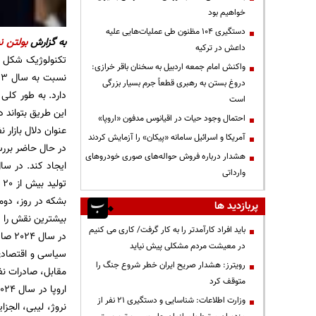
خواهیم بود
دستگیری ۱۰۴ مظنون طی عملیات‌هایی علیه
به گزارش
بولتن نی
داعش در ترکیه
واکنش امام جمعه اردبیل به سخنان باقر خرازی:
دروغ بستن به رهبری قطعاً جرم بسیار بزرگی
دارد. به طور کلی 
است
این طریق بتواند 
احتمال وجود حیات در اقیانوس مدفون «اروپا»
عنوان دلال بازار ن
آمریکا و اسرائیل سامانه «پیکان» را آزمایش کردند
در حال حاضر بررس
هشدار درباره فروش حواله‌های صوری خودروهای
وارداتی
پربازدید ها
بیشترین نقش را د
باید افراد کارآمدتر را به کار گرفت/ کاری می کنیم
در معیشت مردم مشکلی پیش نیاید
رویترز: هشدار صریح ایران خطر شروع جنگ را
مقابل، صادرات نفت روسیه به چین حدود 273 میلی
متوقف کرد
وزارت اطلاعات: شناسایی و دستگیری ۲۱ نفر از
نروژ، لیبی، الجزا