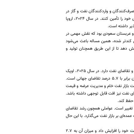
صرف‌کنندگان و واردکنندگان نفت و گاز در
جهان است. کشورهای این اتحادیه از منابع مختلفی نفت و گاز وارد می‌کنند تا بتوانند نیازهای انرژی خود را تأمین کنند. در سال 2024، اروپا
ذیر داشته است.
یه، عراق و عربستان سعودی بود که نقش مهمی در
بل کندتر شده، همین مساله باعث می‌شود
ایش دهد تا از این طریق همچنان تولید و
اوپک به عنوان یکی از بزرگ‌ترین سازمان‌های تولیدکننده نفت در جهان، نقش حیاتی در تنظیم عرضه و تقاضای نفت دارد. در سال 2025، اوپک
پلاس تصمیم گرفته تولید نفت خود را به میزان 5.86 میلیون بشکه در روز کاهش دهد که این میزان برابر با 5.7 درصد تقاضای جهانی است.
، به دنبال تقویت بازار نفت خام و مدیریت عرضه و قیمت
ای نفت نیز افت قابل توجهی داشته باشد.
 حفظ کند.
 تطبیق و تغییر است. عواملی همچون رشد تقاضای
ده‌ای بر بازار نفت می‌گذارد. با این حال
یکی از کشورهایی که نقش مهمی در تامین نفت چین دارد ایران است. سال 2024، ایران تولید نفت خود را افزایش داد و میزان آن به 2.7