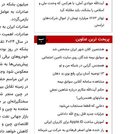
آیت‌الله جوادی آملی: با هرکس که وحدت ملی و
اسلامی را بشکند، باید مقابله کرد
صادرات به عوامل
تهاتر ۱۶۷۳ میلیارد تومان از اموال شرکت‌های
بازمی‌گردد.
تراستی
صادرات، اهمیت با
پربحث ترین عناوین
بشکه در روز بود
هشتمین کلان شهر ایران مشخص شد
سوابق بیمه شدگان روی سایت تامین اجتماعی
پیش‌بینی‌ها به ش
همجنس گرایی در شبکه من و تو
معکوس شود وجود د
13 توصیه آسان برای رفع بوی بد دهان
در این مراسم حض
مشاهده سامانه آنلاين سوابق بیمه
در زمینه تقابل ب
حكم آيت‌الله مكارم درباره شاهين نجفي
در چین منجر شود
سایتهای همسریابی!
سختگیرانه‌ای بر 
دعايي كه قطعا مستجاب مي‌شود
متحده به چین و ای
جزئیات جدید قتل روح الله داداشی
بازار جهانی نفت 
آموزش ساخت Apple ID برای کاربران ایرانی
اقتصادی چین و ح
راز خنده های اصغر فرهادی به حرکت بی شرمانه