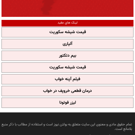
لینک های مفید
قیمت شیشه سکوریت
آلپاری
بیم دتکتور
قیمت شیشه سکوریت
فیلم آپنه خواب
درمان قطعی خروپف در خواب
لیزر فوتونا
تمام حقوق مادی و معنوی این سایت متعلق به بولتن نیوز است و استفاده از مطالب با ذکر منبع
بلامانع است.