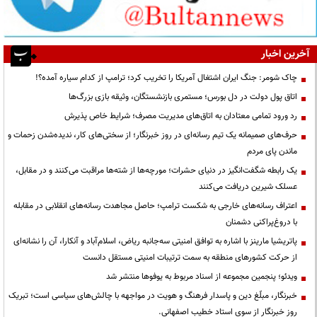
آخرین اخبار
چاک شومر: جنگ ایران اشتغال آمریکا را تخریب کرد؛ ترامپ از کدام سیاره آمده؟!
اتاق پول دولت در دل بورس؛ مستمری بازنشستگان، وثیقه بازی بزرگ‌ها
رد ورود تمامی معتادان به اتاق‌های مدیریت مصرف؛ شرایط خاص پذیرش
حرف‌های صمیمانه یک تیم رسانه‌ای در روز خبرنگار؛ از سختی‌های کار، ندیده‌شدن زحمات و
ماندن پای مردم
یک رابطه شگفت‌انگیز در دنیای حشرات؛ مورچه‌ها از شته‌ها مراقبت می‌کنند و در مقابل،
عسلک شیرین دریافت می‌کنند
اعتراف رسانه‌های خارجی به شکست ترامپ؛ حاصل مجاهدت رسانه‌های انقلابی در مقابله
با دروغ‌پراکنی دشمنان
پاتریشیا مارینز با اشاره به توافق امنیتی سه‌جانبه ریاض، اسلام‌آباد و آنکارا، آن را نشانه‌ای
از حرکت کشورهای منطقه به سمت ترتیبات امنیتی مستقل دانست
ویدئو؛ پنجمین مجموعه از اسناد مربوط به یوفوها منتشر شد
خبرنگار، مبلّغ دین و پاسدار فرهنگ و هویت در مواجهه با چالش‌های سیاسی است؛ تبریک
روز خبرنگار از سوی استاد خطیب اصفهانی.