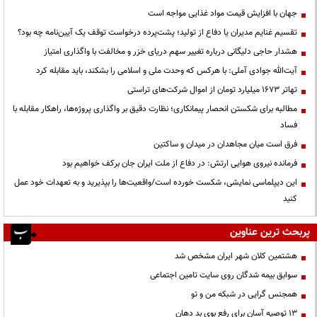
جهان با افزایش قیمت مواد غذایی مواجه است
تقسیم غنایم مدیران یا دفاع از تولید؛ پشت‌پرده درخواست توقف یک آیین‌نامه چه بود؟
هشدار حاجی دلیگانی درباره تغییر سهم دریای خزر و مخالفت با واگذاری امتیاز
آیت‌الله جوادی آملی: با هرکس که وحدت ملی و اسلامی را بشکند، باید مقابله کرد
تهاتر ۱۶۷۳ میلیارد تومان از اموال شرکت‌های تراستی
مطالبه برای شکستن انحصار پیمانکاری؛ نظارت دقیق بر واگذاری پروژه‌ها، راهکار مقابله با
فساد
فرق است میان مجاهدان در میدان و ساکتین
فرمانده نیروی هوایی ارتش: در دفاع از ملت ایران جان برکف خواهیم بود
این دیپلماسی نمایشی، شکست خورده است/واقعیت‌ها را بپذیرید و به تعهدات خود عمل
کنید
پربحث ترین عناوین
هشتمین کلان شهر ایران مشخص شد
سوابق بیمه شدگان روی سایت تامین اجتماعی
همجنس گرایی در شبکه من و تو
13 توصیه آسان برای رفع بوی بد دهان