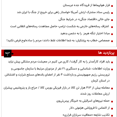
فرار هواپیماها از فرودگاه جده عربستان
رئیس ستاد مشترک ارتش آمریکا خواستار راهی برای خروج از جنگ با ایران شد
جای خالی «اقتصاد جنگی» در شرایط جنگی
اعتراف رسانه‌های خارجی به شکست ترامپ حاصل مجاهدت رسانه‌های انقلابی است
مبادا اختیار تنگه هرمز را به دشمن بدهید
صمصامی خطاب به پزشکیان: به شما اطلاعات غلط دادند؛ مردم را ساده‌لوح فرض نکنید!
پربازدید ها
باید افراد کارآمدتر را به کار گرفت/ کاری می کنیم در معیشت مردم مشکلی پیش نیاید
وزارت اطلاعات: شناسایی و دستگیری ۲۱ نفر از مزدوران مرتبط با سازمان جاسوسی و
تروریستی رژیم صهیونیستی و بازداشت ۴ نفر از اعضای باندهای مسلح شرارت و اغتشاش
در استان کرمان
معامله بیش از ۴۱۳ هزار تن کالا در بازار فیزیکی بورس کالا / حراج باز و پتروشیمی پیشران
ارزش معاملات روز شدند
حمله نیروهای اسرائیلی به خبرنگار پرس‌تی‌وی
از التماس تا فروپاشی هژمونی دلار
تکذیب شایعه «معافیت سربازان فراری»