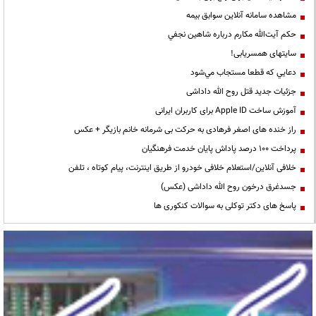
مشاهده سامانه آنلاين سوابق بیمه
حكم آيت‌الله مكارم درباره شاهين نجفي
سایتهای همسریابی!
دعايي كه قطعا مستجاب مي‌شود
جزئیات جدید قتل روح الله داداشی
آموزش ساخت Apple ID برای کاربران ایرانی
راز خنده های اصغر فرهادی به حرکت بی شرمانه خانم بازیگر + عکس
پرداخت ۱۰۰ درصد پاداش پایان خدمت فرهنگیان
خلافی آنلاین/استعلام خلافی خودرو از طریق اینترنت، پیام کوتاه ، تلفن
جسدغرق درخون روح الله داداشی (عکس)
پاسخ های دکتر توکلی به سوالات کنکوری ها