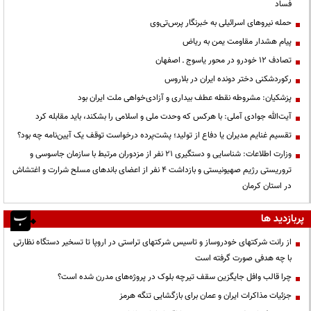
فساد
حمله نیروهای اسرائیلی به خبرنگار پرس‌تی‌وی
پیام هشدار مقاومت یمن به ریاض
تصادف ۱۲ خودرو در محور یاسوج ـ اصفهان
رکوردشکنی دختر دونده ایران در بلاروس
پزشکیان: مشروطه نقطه عطف بیداری و آزادی‌خواهی ملت ایران بود
آیت‌الله جوادی آملی: با هرکس که وحدت ملی و اسلامی را بشکند، باید مقابله کرد
تقسیم غنایم مدیران یا دفاع از تولید؛ پشت‌پرده درخواست توقف یک آیین‌نامه چه بود؟
وزارت اطلاعات: شناسایی و دستگیری ۲۱ نفر از مزدوران مرتبط با سازمان جاسوسی و
تروریستی رژیم صهیونیستی و بازداشت ۴ نفر از اعضای باندهای مسلح شرارت و اغتشاش
در استان کرمان
پربازدید ها
از رانت‌ شرکتهای خودروساز و تاسیس شرکتهای تراستی در اروپا تا تسخیر دستگاه نظارتی
با چه هدفی صورت گرفته است
چرا قالب وافل جایگزین سقف تیرچه بلوک در پروژه‌های مدرن شده است؟
جزئیات مذاکرات ایران و عمان برای بازگشایی تنگه هرمز