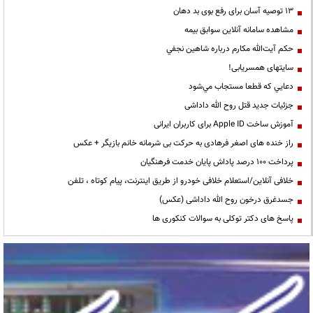
13 توصیه آسان برای رفع بوی بد دهان
مشاهده سامانه آنلاين سوابق بیمه
حكم آيت‌الله مكارم درباره شاهين نجفي
سایتهای همسریابی!
دعايي كه قطعا مستجاب مي‌شود
جزئیات جدید قتل روح الله داداشی
آموزش ساخت Apple ID برای کاربران ایرانی
راز خنده های اصغر فرهادی به حرکت بی شرمانه خانم بازیگر + عکس
پرداخت ۱۰۰ درصد پاداش پایان خدمت فرهنگیان
خلافی آنلاین/استعلام خلافی خودرو از طریق اینترنت، پیام کوتاه ، تلفن
جسدغرق درخون روح الله داداشی (عکس)
پاسخ های دکتر توکلی به سوالات کنکوری ها