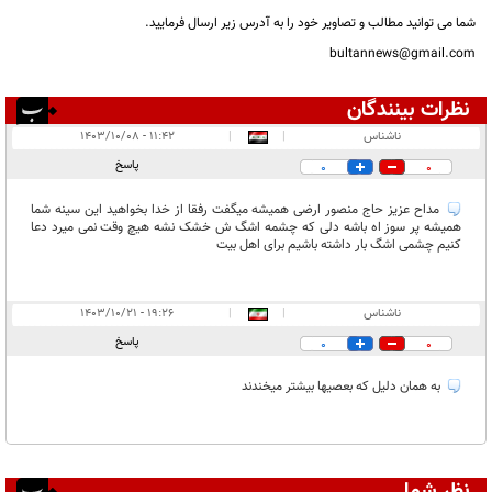
شما می توانید مطالب و تصاویر خود را به آدرس زیر ارسال فرمایید.
bultannews@gmail.com
نظرات بینندگان
انتشار یافته:
۲
ناشناس
|
|
۱۱:۴۲ - ۱۴۰۳/۱۰/۰۸
در انتظار بررسی:
پاسخ
0
0
غیر قابل انتشار:
مداح عزیز حاج منصور ارضی همیشه میگفت رفقا از خدا بخواهید این سینه شما
همیشه پر سوز اه باشه دلی که چشمه اشگ ش خشک نشه هیچ وقت نمی میرد دعا
کنیم چشمی اشگ بار داشته باشیم برای اهل بیت
ناشناس
|
|
۱۹:۲۶ - ۱۴۰۳/۱۰/۲۱
پاسخ
0
0
به همان دلیل که بعصیها بیشتر میخندند
نظر شما