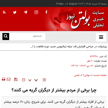
جمعه ۱۶ مرداد ۱۴۰۵
|
Friday , 07 August 2026
از
و
ته
پیشرفت در جراحی افزایش قد؛ میله تیتانیومی جدید دوره نقاهت را از چند ماه به چند هفته
ن
کاهش می‌دهد
نو
کد خبر:
۸۶۱۳۸۰
تعداد نظرات:
۲ نظر
تاریخ انتشار:
۰۷ دی ۱۴۰۳ - ۲۳:۱۷
صفحه نخست
»
بولتن2
»
علمی
‍‍‍ پ
پ
چرا برخی از مردم بیشتر از دیگران گریه می کنند؟
برخی از افراد بیشتر از دیگران گریه می کنند. برای شروع، زنان 60 درصد بیشتر
از مردان گریه می کنند.