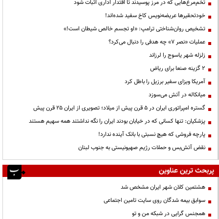
تخم‌مرغ‌هایی که در مرز پوسیدند تا اقتدار اداری اثبات شود
خودتحقیرها عریضه‌نویس کاخ سفید شده‌اند!
تشخیص روان‌شناختی ترامپ: «او تجسم خالص شیطان است!»
عملیات «نصر ۷» چه هدفی را دنبال می‌کرد؟
زلزله شهر یاسوج را لرزاند
۲ گزینه صنعا برای ریاض
آمریکا ویزای سفیر برزیل را باطل کرد
میانکاله در آتش می‌سوزد
گستره امپراتوری ایران در ۵ قرن پیش از میلاد؛ تصویری از ایران ۲۵ قرن پیش
پزشکیان: تنها کسانی که در خیابان بودند ایران را نگه نداشتند همه سهیم هستند
پارچه فروشی که هیچ نسبتی با بانک آینده ندارد!
نقض آتش‌بس و حملات رژیم صهیونیستی به جنوب لبنان
پربحث ترین عناوین
هشتمین کلان شهر ایران مشخص شد
سوابق بیمه شدگان روی سایت تامین اجتماعی
همجنس گرایی در شبکه من و تو