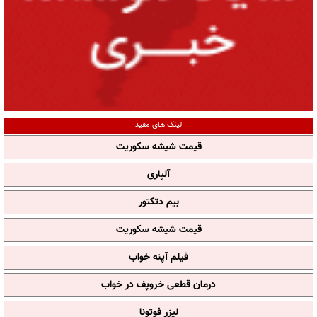
لینک های مفید
قیمت شیشه سکوریت
آلپاری
بیم دتکتور
قیمت شیشه سکوریت
فیلم آپنه خواب
درمان قطعی خروپف در خواب
لیزر فوتونا