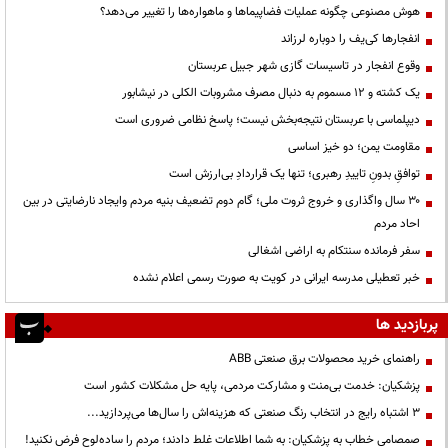
هوش مصنوعی چگونه عملیات فضاپیماها و ماهواره‌ها را تغییر می‌دهد؟
انفجارها کی‌یف را دوباره لرزاند
وقوع انفجار در تاسیسات گازی شهر جبیل عربستان
یک کشته و ۱۲ مسموم به دنبال مصرف مشروبات الکلی در نیشابور
دیپلماسی با عربستان نتیجه‌بخش نیست؛ پاسخ نظامی ضروری است
مقاومت یمن؛ دو خیز اساسی
توافقِ بدونِ تاییدِ رهبری؛ تنها یک قراردادِ بی‌ارزش است
۳۰ سال واگذاری و خروج ثروت ملی؛ گام دوم تضعیف بنیه مردم وایجاد نارضایتی در بین
احاد مردم
سفر فرمانده سنتکام به اراضی اشغالی
خبر تعطیلی مدرسه ایرانی در کویت به صورت رسمی اعلام نشده
پربازدید ها
راهنمای خرید محصولات برق صنعتی ABB
پزشکیان: خدمت بی‌منت و مشارکت مردمی، پایه حل مشکلات کشور است
3 اشتباه رایج در انتخاب رنگ صنعتی که هزینه‌اش را سال‌ها می‌پردازید...
صمصامی خطاب به پزشکیان: به شما اطلاعات غلط دادند؛ مردم را ساده‌لوح فرض نکنید!