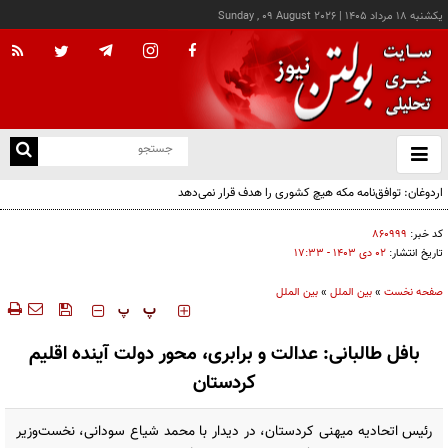
يکشنبه ۱۸ مرداد ۱۴۰۵
|
Sunday , 09 August 2026
از
و
ته
اردوغان: توافق‌نامه مکه هیچ کشوری را هدف قرار نمی‌دهد
ن
نو
کد خبر:
۸۶۰۹۹۹
تاریخ انتشار:
۰۲ دی ۱۴۰۳ - ۱۷:۳۳
صفحه نخست
»
بین الملل
»
بین الملل
‍‍‍ پ
پ
بافل طالبانی: عدالت و برابری، محور دولت آینده اقلیم
کردستان
رئیس اتحادیه میهنی کردستان، در دیدار با محمد شیاع سودانی، نخست‌وزیر