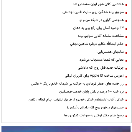
هشتمین کلان شهر ایران مشخص شد
سوابق بیمه شدگان روی سایت تامین اجتماعی
همجنس گرایی در شبکه من و تو
13 توصیه آسان برای رفع بوی بد دهان
مشاهده سامانه آنلاين سوابق بیمه
حكم آيت‌الله مكارم درباره شاهين نجفي
سایتهای همسریابی!
دعايي كه قطعا مستجاب مي‌شود
جزئیات جدید قتل روح الله داداشی
آموزش ساخت Apple ID برای کاربران ایرانی
راز خنده های اصغر فرهادی به حرکت بی شرمانه خانم بازیگر + عکس
پرداخت ۱۰۰ درصد پاداش پایان خدمت فرهنگیان
خلافی آنلاین/استعلام خلافی خودرو از طریق اینترنت، پیام کوتاه ، تلفن
جسدغرق درخون روح الله داداشی (عکس)
پاسخ های دکتر توکلی به سوالات کنکوری ها