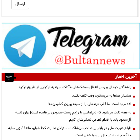
آخرین اخبار
واشنگتن درحال بررسی انتقال موشک‌های «آتاکامس» به اوکراین از طریق ترکیه
هشدار صنعا به عربستان: وقت تلف نکنید
اعدام بد است اما قلب تپنده‌ای را از سینه بیرون کشیدن نه!
به همه ثابت می‌شود که دیپلماسی با رژیم پست سعودی بی‌فایده است| برای تنبیه
آل‌سعود باید با اقدام نظامی تحقیرشان کنیم
تاراج هویت ملی در بازار بی‌صاحب پوشاک؛ مسئولان نظارت کجا خوابیده‌اند؟ / زیر سایه
جنگ، جامعه در حال بی‌حیا شدن است