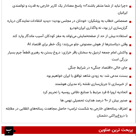
«چرا نباید از شما متنفر باشند؟»؛ پاسخ معنادار یک کاربر خارجی به قدرت و توانمندی
ایرانیان
صمصامی خطاب به پزشکیان: خودتان در مجلس بودید؛ دیدید انتقادات نمایندگان درباره
گران‌سازی ارز بود، نه واگذاری ایران‌خودرو
استفاده بیش از حد از صفحه‌نمایش می‌تواند به مغز کودکان آسیب ماندگار وارد کند
وقتی دیتاسنترها از هوش مصنوعی جلو می‌زنند؛ زنگ خطر برای اقتصاد AI
واکنش امام جمعه اردبیل به سخنان باقر خرازی: دروغ بستن به رهبری قطعاً جرم بسیار
بزرگی است
جای خالی «اقتصاد جنگی» در شرایط جنگی
بسنت مدعی شد: به زودی شاهد توافق با ایران خواهیم بود
از خبرسازی تا جریان‌سازی نقشه راه مدیران هوشمند
اتحادیه اروپا ۵ فرد مرتبط با صنایع دفاعی روسیه را تحریم کرد
صدور بیش از ۹۰ درصد هدایت تحصیلی نهمی ها
اعتراف رسانه‌های خارجی به شکست ترامپ؛ حاصل مجاهدت رسانه‌های انقلابی در مقابله
با دروغ‌پراکنی دشمنان
پربحث ترین عناوین