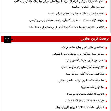
مقاومت عراق؛ بازیگری فراتر از مرزها | پهپادهای عراقی پیام بازدارندگی را به قلب
سرزمین‌های اشغالی رساندند
‌امنیت شغلی، مطالبه اصلی نیروهای شرکتی است
هزینه گزاف، دستاورد صفر؛ برگه رأی، پاسخی به ماجراجویی ترامپ
زلزله در دنیای پیام‌رسان‌ها؛ تلگرام ناگهان از اپ‌استور اپل حذف شد
پربحث ترین عناوین
هشتمین کلان شهر ایران مشخص شد
سوابق بیمه شدگان روی سایت تامین اجتماعی
همجنس گرایی در شبکه من و تو
13 توصیه آسان برای رفع بوی بد دهان
مشاهده سامانه آنلاين سوابق بیمه
حكم آيت‌الله مكارم درباره شاهين نجفي
سایتهای همسریابی!
دعايي كه قطعا مستجاب مي‌شود
جزئیات جدید قتل روح الله داداشی
آموزش ساخت Apple ID برای کاربران ایرانی