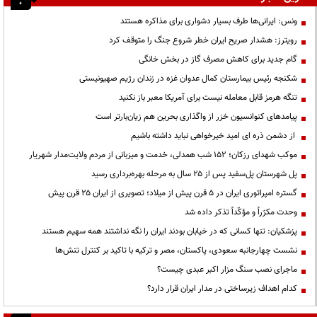
ونس: ایرانی‌ها طرف بسیار دشواری برای مذاکره هستند
رویترز: هشدار صریح ایران خطر شروع جنگ را متوقف کرد
گام جدید برای کاهش مصرف گاز در بخش خانگی
شکنجه رئیس بیمارستان کمال عدوان غزه در زندان رژیم صهیونیستی
تنگه هرمز قابل معامله نیست برای آمریکا معبر باز نکنید
پیامدهای کنوانسیون خزر از واگذاری بحرین هم زیان‌بارتر است
از دشمن ذره ای امید خیرخواهی نباید داشته باشیم
موکب شهدای رزکان؛ ۱۵۲ شب همدلی، خدمت و میزبانی از مردم ولایت‌مدار شهریار
پل شهرستان پل‌سفید پس از ۲۵ سال به مرحله بهره‌برداری رسید
گستره امپراتوری ایران در ۵ قرن پیش از میلاد؛ تصویری از ایران ۲۵ قرن پیش
وحدت مکرّراً و مؤکّداً تذکر داده شد
پزشکیان: تنها کسانی که در خیابان بودند ایران را نگه نداشتند همه سهیم هستند
نشست چهارجانبه سعودی، پاکستان، مصر و ترکیه با تاکید بر کنترل تنش‌ها
ماجرای نصب سنگ مزار اکبر عبدی چیست؟
کدام اهداف زیرساختی در مدار ایران قرار دارد؟