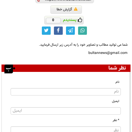
گزارش خطا
پسندیدم
0
شما می توانید مطالب و تصاویر خود را به آدرس زیر ارسال فرمایید.
bultannews@gmail.com
نظر شما
نام
ایمیل
* نظر