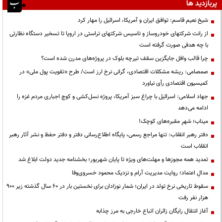
پربازدید ها
شیخ نعیم قاسم: توافق ایران و آمریکا، اسرائیل را مهار کرد
از رانت‌ شرکتهای خودروساز و تاسیس شرکتهای تراستی در اروپا تا تسخیر دستگاه نظارتی
با چه هدفی صورت گرفته است
چرا قالب وافل جایگزین سقف تیرچه بلوک در پروژه‌های مدرن شده است؟
صمصامی: ریشه مشکلات اقتصادی، گرانی نرخ ارز است/ طرح «تقویت پول ملی» در
کمیسیون اقتصادی رأی نیاورد
جهاد اسلامی: اسرائیل با چراغ سبز آمریکا، پروژه نسل‌کشی و کوچ اجباری مردم غزه را
ادامه می‌دهد
میناب؛ شهرِ مقبره‌های کوچک!
دفتر رهبر انقلاب: تنها مراجع رسمی، پایگاه اطلاع‌رسانی دفتر و دفتر حفظ و نشر آثار رهبر
انقلاب است
تمدید همه مجوزها و مهلت‌های ویژه تا پایان شهریور؛ بخشنامه جدید دولت ابلاغ شد
مدالِ اعتماد؛ روایت مدیریت آرام و نزدیک محمود خسروی‌وفا
سقوط تاریخی نرخ تولد در ایران؛ شمار نوزادان برای نخستین بار در ۶۰ سال گذشته زیر ۹۰۰
هزار نفر رفت
آغاز انتقال رایگان زائران اتباع خارجی به مرز چذابه