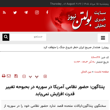
پنجشنبه ۱۵ مرداد ۱۴۰۵
|
Thursday , 06 August 2026
از
و
ته
رویترز: هشدار صریح ایران خطر شروع جنگ را متوقف کرد
ن
نو
کد خبر:
۸۶۰۰۳۴
تاریخ انتشار:
۲۰ آذر ۱۴۰۳ - ۱۱:۲۳
صفحه نخست
»
بین الملل
‍‍‍ پ
پ
پنتاگون: حضور نظامی آمریکا در سوریه در بحبوحه تغییر
قدرت افزایش نمی‌یابد
سخنگوی پنتاگون:ایالات متحده قصد ندارد حضور نظامی خود را در سوریه از