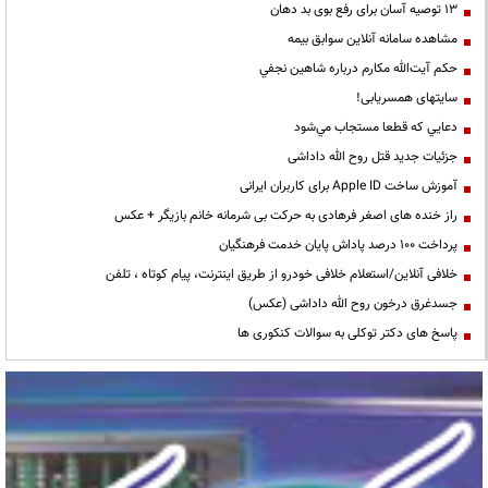
13 توصیه آسان برای رفع بوی بد دهان
مشاهده سامانه آنلاين سوابق بیمه
حكم آيت‌الله مكارم درباره شاهين نجفي
سایتهای همسریابی!
دعايي كه قطعا مستجاب مي‌شود
جزئیات جدید قتل روح الله داداشی
آموزش ساخت Apple ID برای کاربران ایرانی
راز خنده های اصغر فرهادی به حرکت بی شرمانه خانم بازیگر + عکس
پرداخت ۱۰۰ درصد پاداش پایان خدمت فرهنگیان
خلافی آنلاین/استعلام خلافی خودرو از طریق اینترنت، پیام کوتاه ، تلفن
جسدغرق درخون روح الله داداشی (عکس)
پاسخ های دکتر توکلی به سوالات کنکوری ها