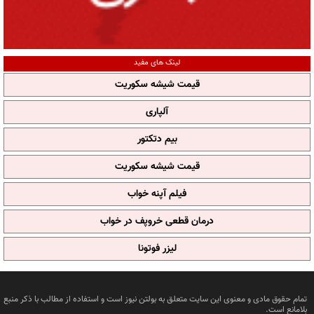
لینک های مفید
قیمت شیشه سکوریت
آلپاری
بیم دتکتور
قیمت شیشه سکوریت
فیلم آپنه خواب
درمان قطعی خروپف در خواب
لیزر فوتونا
تمام حقوق مادی و معنوی این سایت متعلق به بولتن نیوز است و استفاده از مطالب با ذکر منبع
بلامانع است.