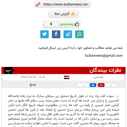
گزارش خطا
پسندیدم
0
شما می توانید مطالب و تصاویر خود را به آدرس زیر ارسال فرمایید.
bultannews@gmail.com
نظرات بینندگان
انتشار یافته:
۲
ناشناس
|
|
۱۶:۰۶ - ۱۴۰۳/۰۹/۱۸
در انتظار بررسی:
پاسخ
0
0
غیر قابل انتشار:
۲
سوت کف زیاد زده در طول تاریخ دمشق زیر سرهای مبارک به نیزه رفته اباعبدالله
الحسین ع و یاران ش خنده ها کرده به دست های بسته زینب سلام الله علیها و دختر
گرامی امام حسین ع رقیه س کف ها زده در مظلومیت شیعه تاریخ انگار داره تکرار
میشه ولی این پرچم نیفتاد پرچم سرخ حسین ع نیفتاد بعد از قرن ها امروز دشمن
تکفیری با تزویر جلو اومده که ما کاری به حرم های اهل بیت ع نداریم بارها فیلم حرم
سید زینب س رو نشان دادن که در امنیت است یاد جمله مختار افتادم امروز میخواهم
به مصاف تزویر بروم که بدترین آفت دین است تزویر با لباس تقوا و دیانت به میدان می