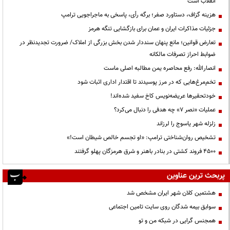
انقلاب است
هزینه گزاف، دستاورد صفر؛ برگه رأی، پاسخی به ماجراجویی ترامپ
جزئیات مذاکرات ایران و عمان برای بازگشایی تنگه هرمز
تعارض قوانین؛ مانع پنهان سنددار شدن بخش بزرگی از املاک/ ضرورت تجدیدنظر در
ضوابط احراز تصرفات مالکانه
انصارالله: رفع محاصره یمن مطالبه اصلی ماست
تخم‌مرغ‌هایی که در مرز پوسیدند تا اقتدار اداری اثبات شود
خودتحقیرها عریضه‌نویس کاخ سفید شده‌اند!
عملیات «نصر ۷» چه هدفی را دنبال می‌کرد؟
زلزله شهر یاسوج را لرزاند
تشخیص روان‌شناختی ترامپ: «او تجسم خالص شیطان است!»
۴۵۰۰ فروند کشتی در بنادر باهنر و شرق هرمزگان پهلو گرفتند
پربحث ترین عناوین
هشتمین کلان شهر ایران مشخص شد
سوابق بیمه شدگان روی سایت تامین اجتماعی
همجنس گرایی در شبکه من و تو