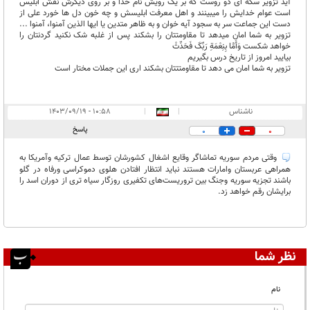
آید تزویر سکه ای دو روست که بر یک رویش نام خدا و بر روی دیگرش نقش ابلیس
است عوام خدایش را میبینند و اهل معرفت ابلیسش و چه خون دل ها خورد علی از
دست این جماعت سر به سجود آیه خوان و به ظاهر متدین یا ایها الذین آمنوا، آمنوا ...
تزویر به شما امان میدهد تا مقاومتتان را بشکند پس از غلبه شک نکنید گردنتان را
خواهد شکست وَأَمَّا بِنِعْمَةِ رَبِّکَ فَحَدِّثْ
بیایید امروز از تاریخ درس بگیریم
تزویر به شما امان می دهد تا مقاومتتتان بشکند اری این جملات مختار است
ناشناس
|
|
۱۰:۵۸ - ۱۴۰۳/۰۹/۱۹
پاسخ
0
0
وقتی مردم سوریه تماشاگر وقایع اشغال کشورشان توسط عمال ترکیه وآمریکا به
همراهی عربستان وامارات هستند نباید انتظار افتادن هلوی دموکراسی ورفاه در گلو
باشند تجزیه سوریه وجنگ بین تروریست‌های تکفیری روزگار سیاه تری از دوران اسد را
برایشان رقم خواهد زد.
نظر شما
نام