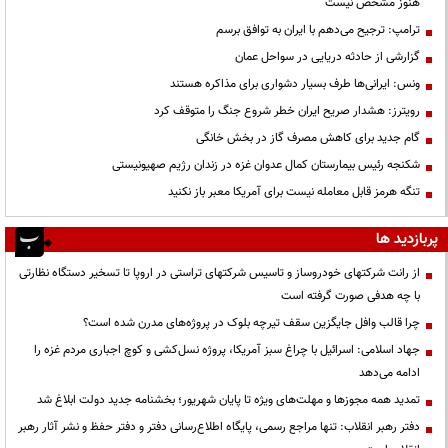
هنوز مشخص نیست
ترامپ: ترجیح می‌دهم با ایران به توافق برسم
گزارشی از حادثه دریایی در سواحل عمان
ونس: ایرانی‌ها طرف بسیار دشواری برای مذاکره هستند
رویترز: هشدار صریح ایران خطر شروع جنگ را متوقف کرد
گام جدید برای کاهش مصرف گاز در بخش خانگی
شکنجه رئیس بیمارستان کمال عدوان غزه در زندان رژیم صهیونیستی
تنگه هرمز قابل معامله نیست برای آمریکا معبر باز نکنید
پربازدید ها
از رانت‌ شرکتهای خودروساز و تاسیس شرکتهای تراستی در اروپا تا تسخیر دستگاه نظارتی
با چه هدفی صورت گرفته است
چرا قالب وافل جایگزین سقف تیرچه بلوک در پروژه‌های مدرن شده است؟
جهاد اسلامی: اسرائیل با چراغ سبز آمریکا، پروژه نسل‌کشی و کوچ اجباری مردم غزه را
ادامه می‌دهد
تمدید همه مجوزها و مهلت‌های ویژه تا پایان شهریور؛ بخشنامه جدید دولت ابلاغ شد
دفتر رهبر انقلاب: تنها مراجع رسمی، پایگاه اطلاع‌رسانی دفتر و دفتر حفظ و نشر آثار رهبر