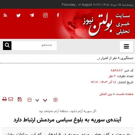
پنجشنبه ۱۵ مرداد ۱۴۰۵
|
Thursday , 06 August 2026
از
و
ته
دستگیری ۸ نفر از اشرار مسلح شاخص و مرتبطین گروهک‌های تروریستی
ن
نو
کد خبر:
۸۵۹۸۸۲
تعداد نظرات:
۲ نظر
تاریخ انتشار:
۱۸ آذر ۱۴۰۳ - ۱۴:۱۷
صفحه نخست
»
بین الملل
‍‍‍ پ
پ
اگر سوریه آرام نشود، منطقه آرام نخواهد بود
آینده‌ی سوریه به بلوغ سیاسی مردمش ارتباط دارد
به سوت و کف بعضی مردم سوریه در فیلم‌هایی که این ساعات پخش