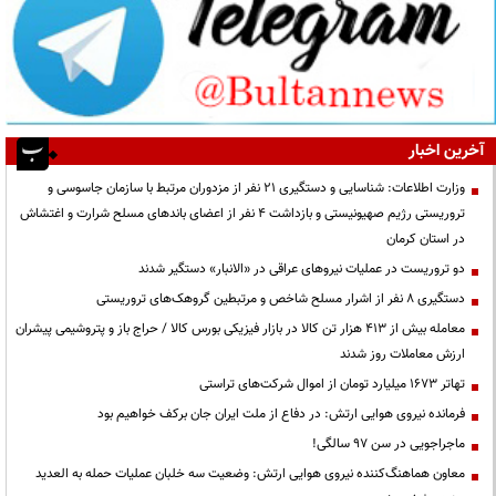
آخرین اخبار
وزارت اطلاعات: شناسایی و دستگیری ۲۱ نفر از مزدوران مرتبط با سازمان جاسوسی و
تروریستی رژیم صهیونیستی و بازداشت ۴ نفر از اعضای باندهای مسلح شرارت و اغتشاش
در استان کرمان
دو تروریست در عملیات نیروهای عراقی در «الانبار» دستگیر شدند
دستگیری ۸ نفر از اشرار مسلح شاخص و مرتبطین گروهک‌های تروریستی
معامله بیش از ۴۱۳ هزار تن کالا در بازار فیزیکی بورس کالا / حراج باز و پتروشیمی پیشران
ارزش معاملات روز شدند
تهاتر ۱۶۷۳ میلیارد تومان از اموال شرکت‌های تراستی
فرمانده نیروی هوایی ارتش: در دفاع از ملت ایران جان برکف خواهیم بود
ماجراجویی در سن ۹۷ سالگی!
معاون هماهنگ‌کننده نیروی هوایی ارتش: وضعیت سه خلبان عملیات حمله به العدید