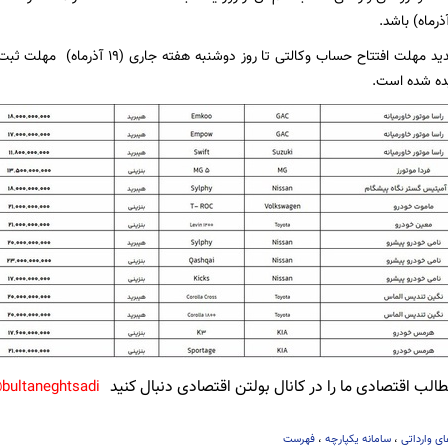
اما با توجه به تمدید مهلت افتتاح حساب وکال
لب اقتصادی ما را در کانال بولتن اقتصادی دنبال کنید
bultaneghtsadi@
ی وارداتی
،
سامانه یکپارچه
،
فهرست