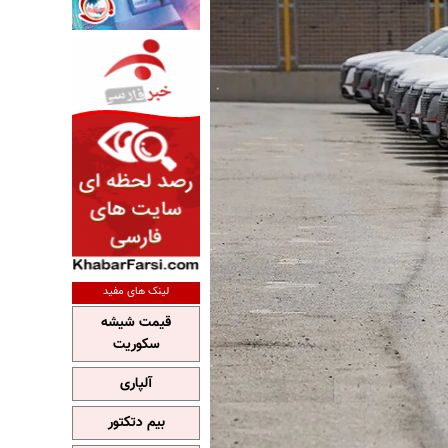
لینک های مفید
قیمت شیشه
سکوریت
آلپاری
بیم دتکتور