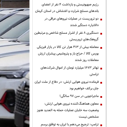
رژیم صهیونیستی و بازداشت ۴ نفر از اعضای
باندهای مسلح شرارت و اغتشاش در استان کرمان
دو تروریست در عملیات نیروهای عراقی در
«الانبار» دستگیر شدند
دستگیری ۸ نفر از اشرار مسلح شاخص و مرتبطین
گروهک‌های تروریستی
معامله بیش از ۴۱۳ هزار تن کالا در بازار فیزیکی
بورس کالا / حراج باز و پتروشیمی پیشران ارزش
معاملات روز شدند
تهاتر ۱۶۷۳ میلیارد تومان از اموال شرکت‌های
تراستی
فرمانده نیروی هوایی ارتش: در دفاع از ملت ایران
جان برکف خواهیم بود
ماجراجویی در سن ۹۷ سالگی!
معاون هماهنگ‌کننده نیروی هوایی ارتش:
وضعیت سه خلبان عملیات حمله به العدید هنوز
مشخص نیست
ترامپ: ترجیح می‌دهم با ایران به توافق برسم