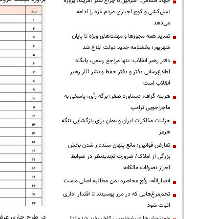
جهاد اسلامی: اسرائیل با چراغ سبز آمریکا، پروژه
نسل‌کشی و کوچ اجباری مردم غزه را ادامه
می‌دهد
تمدید همه مجوزها و مهلت‌های ویژه تا پایان
شهریور؛ بخشنامه جدید دولت ابلاغ شد
دفتر رهبر انقلاب: تنها مراجع رسمی، پایگاه
اطلاع‌رسانی دفتر و دفتر حفظ و نشر آثار رهبر
انقلاب است
هزینه گزاف، دستاورد صفر؛ برگه رأی، پاسخی به
ماجراجویی ترامپ
جزئیات مذاکرات ایران و عمان برای بازگشایی تنگه
هرمز
تعارض قوانین؛ مانع پنهان سنددار شدن بخش
بزرگی از املاک/ ضرورت تجدیدنظر در ضوابط
احراز تصرفات مالکانه
انصارالله: رفع محاصره یمن مطالبه اصلی ماست
تخم‌مرغ‌هایی که در مرز پوسیدند تا اقتدار اداری
اثبات شود
خودتحقیرها عریضه‌نویس کاخ سفید شده‌اند!