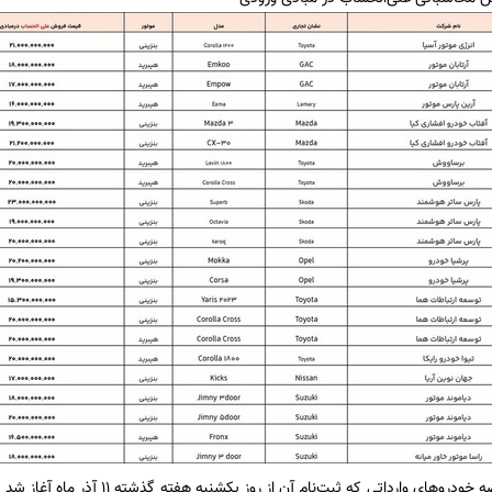
در طرح جاری عرضه خودروهای وارداتی که ثب