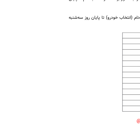
تی تا روز دوشنبه هفته جاری (19 آذرماه) مهلت ثبت‌نام (انتخاب خودرو) تا پایان روز سه‌شنبه