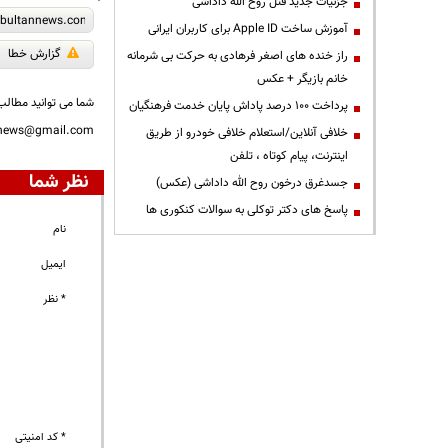
جزئیات جدید قتل روح الله داداشی
آموزش ساخت Apple ID برای کاربران ایرانی
گزارش خطا
راز خنده های اصغر فرهادی به حرکت بی شرمانه
خانم بازیگر + عکس
شما می توانید مطالب 
پرداخت ۱۰۰ درصد پاداش پایان خدمت فرهنگیان
nnews@gmail.com
خلافی آنلاین/استعلام خلافی خودرو از طریق
اینترنت، پیام کوتاه ، تلفن
نظر شما
جسدغرق درخون روح الله داداشی (عکس)
پاسخ های دکتر توکلی به سوالات کنکوری ها
نام
ایمیل
* نظر
* کد امنیتی