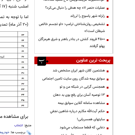
امشب شنبه (17 آذرماه) باشد.
عملیات «نصر ۷» چه هدفی را دنبال می‌کرد؟
زلزله شهر یاسوج را لرزاند
(20 آذر ماه) تمدیده شده است.
تشخیص روان‌شناختی ترامپ: «او تجسم خالص
شیطان است!»
۴۵۰۰ فروند کشتی در بنادر باهنر و شرق هرمزگان
پهلو گرفتند
پربحث ترین عناوین
هشتمین کلان شهر ایران مشخص شد
سوابق بیمه شدگان روی سایت تامین اجتماعی
همجنس گرایی در شبکه من و تو
13 توصیه آسان برای رفع بوی بد دهان
مشاهده سامانه آنلاين سوابق بیمه
حكم آيت‌الله مكارم درباره شاهين نجفي
برای مشاهده مطا
سایتهای همسریابی!
منبع:
انتخاب
دعايي كه قطعا مستجاب مي‌شود
برچسب ها:
خودروها