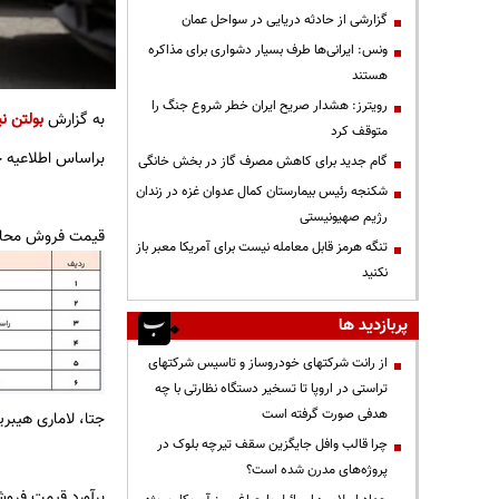
گزارشی از حادثه دریایی در سواحل عمان
ونس: ایرانی‌ها طرف بسیار دشواری برای مذاکره
هستند
رویترز: هشدار صریح ایران خطر شروع جنگ را
به گزارش
بولتن نی
متوقف کرد
براساس اطلاعیه 
گام جدید برای کاهش مصرف گاز در بخش خانگی
شکنجه رئیس بیمارستان کمال عدوان غزه در زندان
رژیم صهیونیستی
قیمت فروش محاسب
تنگه هرمز قابل معامله نیست برای آمریکا معبر باز
نکنید
پربازدید ها
از رانت‌ شرکتهای خودروساز و تاسیس شرکتهای
تراستی در اروپا تا تسخیر دستگاه نظارتی با چه
هدفی صورت گرفته است
جتا، لاماری هیبر
چرا قالب وافل جایگزین سقف تیرچه بلوک در
پروژه‌های مدرن شده است؟
برآورد قیمت فرو